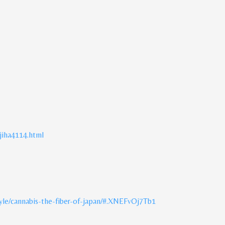
jiha4114.html
style/cannabis-the-fiber-of-japan/#.XNEFvOj7Tb1