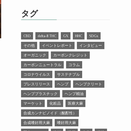
ゴ
リ
タグ
ー
CBD
delta-8 THC
GX
HHC
SDGs
その他
イベントレポート
インタビュー
オーガニック
カーボンクレジット
カーボンニュートラル
コラム
コロナウイルス
サステナブル
プレスリリース
ヘンプ
ヘンプクリート
ヘンププラスチック
ヘンプ精油
マーケット
化粧品
医療大麻
合成カンナビノイド（酩酊性）
合成嗜好用大麻
嗜好用大麻