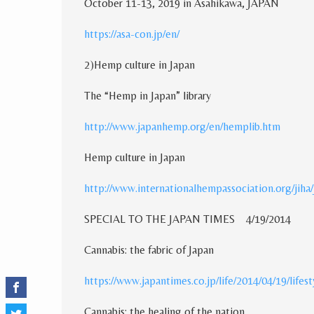
October 11-13
,
2019 in Asahikawa
,
JAPAN
https://asa-con.jp/en/
2
)
Hemp culture in Japan
The “Hemp in Japan” library
http://www.japanhemp.org/en/hemplib.htm
Hemp culture in Japan
http://www.internationalhempassociation.org/jiha/
SPECIAL TO THE JAPAN TIMES
4/19/2014
Cannabis: the fabric of Japan
https://www.japantimes.co.jp/life/2014/04/19/life
Cannabis: the healing of the nation