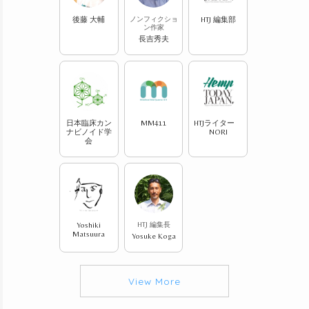
後藤 大輔
ノンフィクショ
HTJ 編集部
ン作家
長吉秀夫
日本臨床カン
MM411
HTJライター
ナビノイド学
NORI
会
Yoshiki
HTJ 編集長
Matsuura
Yosuke Koga
View More