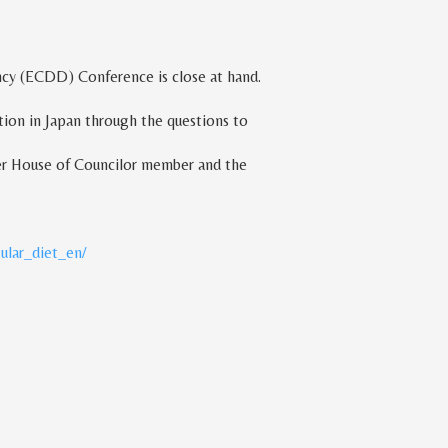
ncy
(
ECDD
)
Conference is close at hand.
ation in Japan through the questions to
r House of Councilor member and the
ular_diet_en/