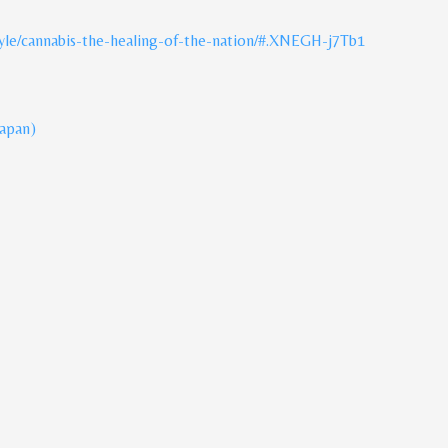
estyle/cannabis-the-healing-of-the-nation/#.XNEGH-j7Tb1
Japan
)