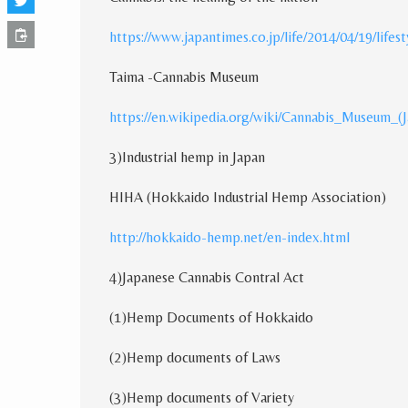
https://www.japantimes.co.jp/life/2014/04/19/lif
Taima -Cannabis Museum
https://en.wikipedia.org/wiki/Cannabis_Museum_
(
3
)
Industrial hemp in Japan
HIHA
(
Hokkaido Industrial Hemp Association
)
http://hokkaido-hemp.net/en-index.html
4
)
Japanese Cannabis Contral Act
(
1
)
Hemp Documents of Hokkaido
(
2
)
Hemp documents of Laws
(
3
)
Hemp documents of Variety