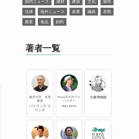
国内ニュース
建材
建築
文化
栽培
法律
海外ニュース
産業
繊維
衣類
農業
食品
飼料
紹
著者一覧
麻布大学 名誉
HempTODAYアド
大麻博物館
教授
バイザー
パトリック コ
Riki Hiroi
リンズ