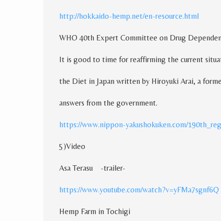
http://hokkaido-hemp.net/en-resource.html
WHO 40th Expert Committee on Drug Depende
It is good to time for reaffirming the current situ
the Diet in Japan written by Hiroyuki Arai
,
a forme
answers from the government.
https://www.nippon-yakushokuken.com/190th_reg
5
)
Video
Asa Terasu
-trailer-
https://www.youtube.com/watch?v=yFMa7sgnf6Q
Hemp Farm in Tochigi