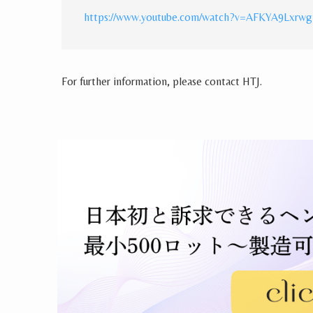
https://www.youtube.com/watch?v=AFKYA9Lxrwg
For further information
,
please contact HTJ.