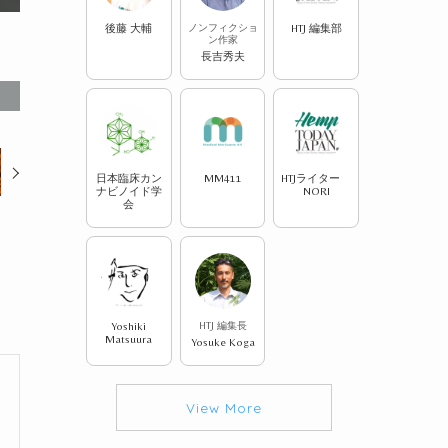
後藤 大輔
ノンフィクショ
HTJ 編集部
ン作家
長吉秀夫
日本臨床カン
MM411
HTJライター
ナビノイド学
NORI
会
Yoshiki
HTJ 編集長
Matsuura
Yosuke Koga
View More