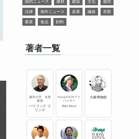
国内ニュース
建材
建築
文化
栽培
法律
海外ニュース
産業
繊維
衣類
農業
食品
飼料
著者一覧
麻布大学 名誉
HempTODAYアド
大麻博物館
教授
バイザー
パトリック コ
Riki Hiroi
リンズ