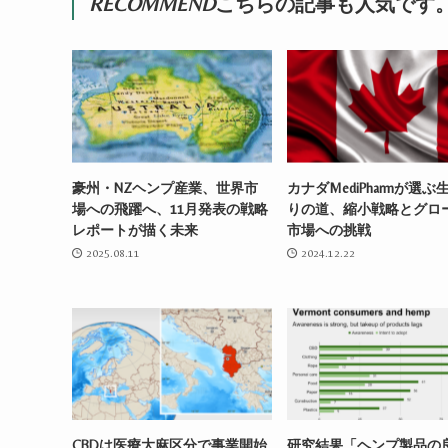
RECOMMEND
こちらの記事も人気です
豪州・NZヘンプ産業、世界市
カナダMediPharmが選ぶ
場への飛躍へ、11月発表の戦略
りの道、縮小戦略とグロ
レポートが描く未来
市場への挑戦
2025.08.11
2024.12.22
CBDは医療大麻区分で事業開始
研究結果「ヘンプ製品の