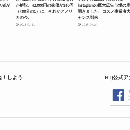
入者が
か解説。42,000円の株価が140円
Instagramの巨大広告市場の
（300分の1）に、それがアメリ
開きました、コスメ事業者
カの今。
ャンス到来
2023.07.31
2023.07.24
ね！しよう
HTJ公式
F