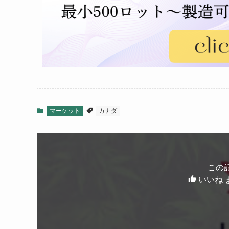
マーケット
カナダ
この
いいね 