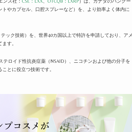
エンス社
：
CSE：LXX
、
OTCQB：LXRP
）は
、
カナダの
バンクー
ントやカプセル、口腔スプレーなど）
を
、より
効率よく体内に
ラテック技術
）を
、
世界40カ国以上で特許を申請
しており、
ア
てます。
、非ステロイド性抗炎症薬（NSAID）、ニコチンおよび他の分子を
ることに役立つ技術です。