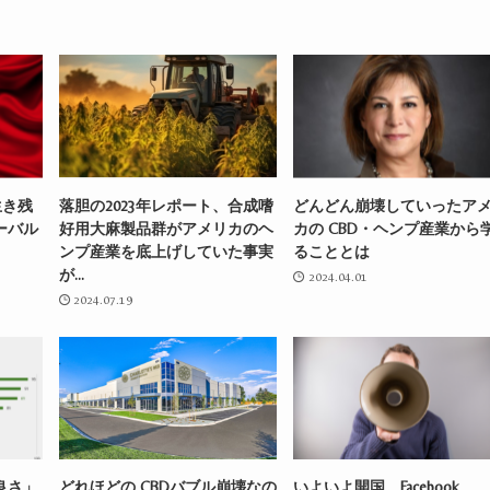
。
生き残
落胆の2023年レポート、合成嗜
どんどん崩壊していったア
ーバル
好用大麻製品群がアメリカのヘ
カの CBD・ヘンプ産業から
ンプ産業を底上げしていた事実
ることとは
が…
2024.04.01
2024.07.19
良さ」
どれほどの CBDバブル崩壊なの
いよいよ開国。Facebook、