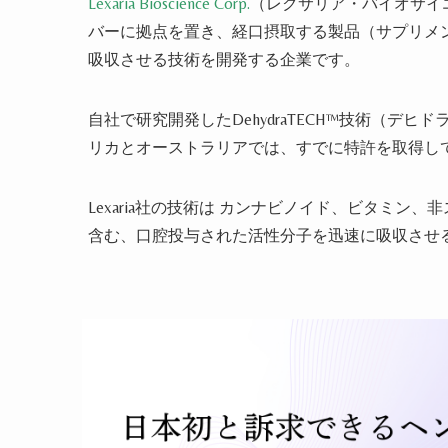
Lexaria Bioscience Corp
.
（レクサリア・バイオサイ
バーに拠点を置き、経口摂取する製品（サプリメ
吸収させる技術を開発
する
企業です。
自社で研究開発
した
DehydraTECH™
技術
（
デヒド
リカとオーストラリアでは
、
すでに特許を取得し
Lexaria社の技術は カンナビノイド、ビタミン
含む
、
口腔投与された
活性分子を迅速に吸収させ