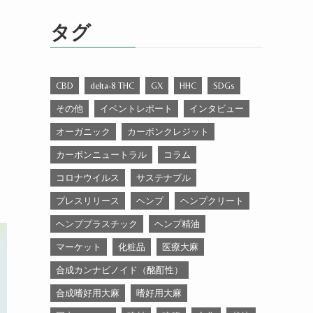
ゴ
リ
タグ
ー
メ
CBD
delta-8 THC
GX
HHC
SDGs
その他
イベントレポート
インタビュー
オーガニック
カーボンクレジット
カーボンニュートラル
コラム
コロナウイルス
サステナブル
プレスリリース
ヘンプ
ヘンプクリート
ヘンププラスチック
ヘンプ精油
マーケット
化粧品
医療大麻
合成カンナビノイド（酩酊性）
合成嗜好用大麻
嗜好用大麻