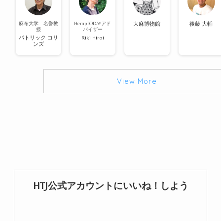
麻布大学 名誉教
HempTODAYアド
大麻博物館
後藤 大輔
授
バイザー
パトリック コリ
Riki Hiroi
ンズ
View More
HTJ公式アカウントにいいね！しよう