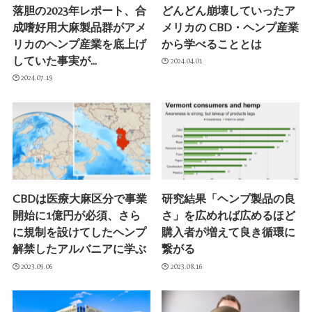
落胆の2023年レポート、合
どんどん崩壊していったア
成嗜好用大麻製品群がアメ
メリカの CBD・ヘンプ産業
リカのヘンプ産業を底上げ
から学べることとは
していた事実が…
2024.04.01
2024.07.19
CBDは医療大麻区分で事業
研究結果「ヘンプ製品の良
開始に1億円が必須、さら
さ」を広めれば広めるほど
に規制を設けてしたヘンプ
購入者が増えて良き循環に
解禁したアルバニアに学ぶ
繋がる
2023.09.06
2023.08.16