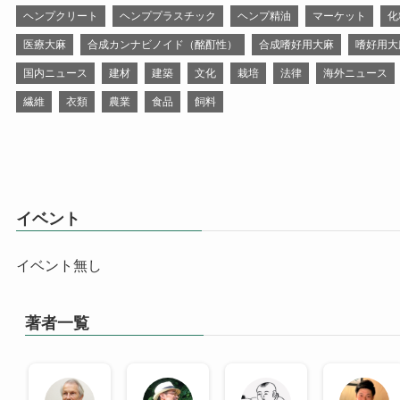
ヘンプクリート
ヘンププラスチック
ヘンプ精油
マーケット
化
医療大麻
合成カンナビノイド（酩酊性）
合成嗜好用大麻
嗜好用大
国内ニュース
建材
建築
文化
栽培
法律
海外ニュース
繊維
衣類
農業
食品
飼料
イベント
イベント無し
著者一覧