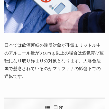
日本では飲酒運転の違反対象が呼気１リットル中
のアルコール量が0.15ｍｇ以上の場合は酒気帯び運
転になり取り締まりの対象となります。
大麻合法
国で懸念されているのが
マリファナの影響下での
運転です。
目次