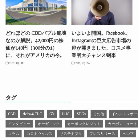
どれほどの CBDバブル崩壊
いよいよ開国。Facebook、
なのか解説。42,000円の株
Instagramの巨大広告市場の
価が140円（300分の1）
扉が開きました、コスメ事
に、それがアメリカの今。
業者大チャンス到来
2023.07.31
2023.07.24
タグ
CBD
delta-8 THC
GX
HHC
SDGs
その他
イベントレポー
インタビュー
オーガニック
カーボンクレジット
カーボンニュート
コラム
コロナウイルス
サステナブル
プレスリリース
ヘンプ