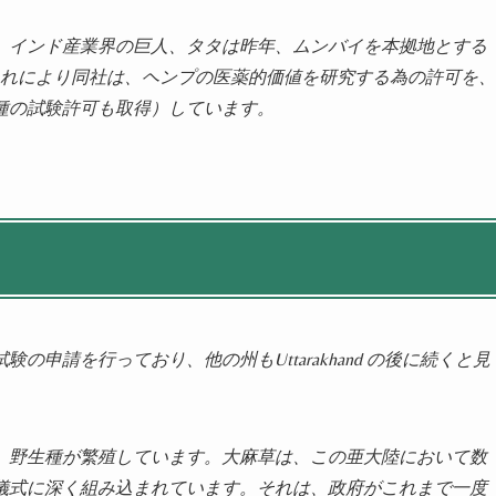
。インド産業界の巨人、タタは昨年、ムンバイを本拠地とする
。これにより同社は、ヘンプの医薬的価値を研究する為の許可を、
種の試験許可も取得）しています。
申請を行っており、他の州もUttarakhand の後に続くと見
、野生種が繁殖しています。大麻草は、この亜大陸において数
儀式に深く組み込まれています。それは、政府がこれまで一度