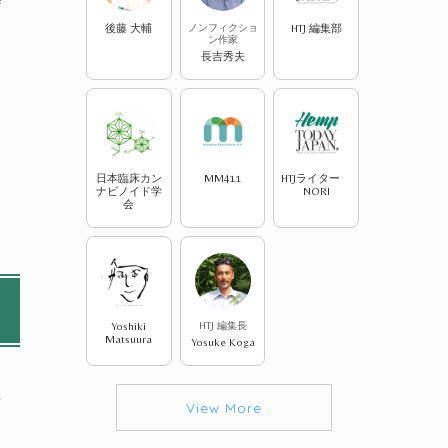
後藤 大輔
ノンフィクショ
HTJ 編集部
ン作家
長吉秀夫
日本臨床カン
MM411
HTJライター
ナビノイド学
NORI
会
Yoshiki
HTJ 編集長
Matsuura
Yosuke Koga
View More