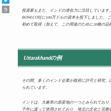
投資家もまた、インドの潜在力に注目しています
BOHECO社に100万ドルの資本を投下しました
初めて取得（加えて、この用途のために20種の品
Uttarakhandの例
その間、多くのインド企業が政府に許可と研究、試験の
られています。
インドは、大麻草の原産地の一つとみられており
千年に渡って使用されており、地元の文化と宗教