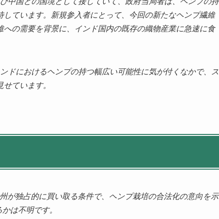
パール及び中国との国境として接していて、政府当局者は、ヘンプの持
待しています。新規参入者にとって、今回の新たなヘンプ繊維
維への需要を背景に、インド国内の既存の織物産業に急速に食
インドにおけるヘンプの持つ幅広い可能性に気が付くなかで、ス
見せています。
の収穫物を州が独占的に買い取る条件で、ヘンプ栽培の合法化の意向を示
るかは不明です。