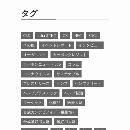
ゴ
リ
タグ
ー
ク
CBD
delta-8 THC
GX
HHC
SDGs
その他
イベントレポート
インタビュー
オーガニック
カーボンクレジット
カーボンニュートラル
コラム
コロナウイルス
サステナブル
プレスリリース
ヘンプ
ヘンプクリート
ヘンププラスチック
ヘンプ精油
マーケット
化粧品
医療大麻
合成カンナビノイド（酩酊性）
合成嗜好用大麻
嗜好用大麻