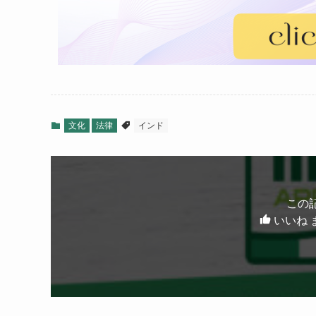
文化
法律
インド
この
いいね 