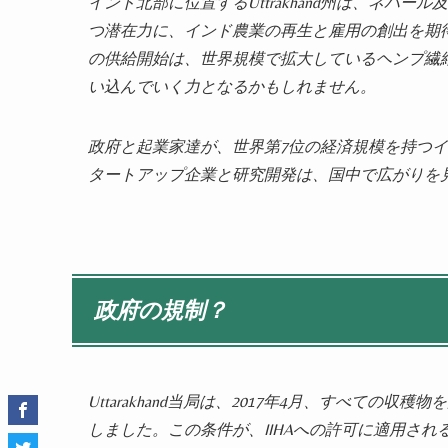
インド北部に位置するUttrakhand州は、ネ
つ潜在力に、インド農業の再生と雇用の創出を期
の供給開始は、世界規模で拡大しているヘンプ繊
い込んでいく力となるかもしれません。
政府と起業家達が、世界第7位の経済規模を持つ
タートアップ企業と研究開発は、国中で広がりを
政府の規制？
Uttarakhand当局は、2017年4月、すべて
しました。この条件が、IIHAへの許可に適用され