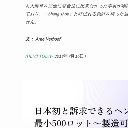
も大麻草を完全に非合法に出来なかった事実が物
ており、「bhang shop」と呼ばれる免許を
せん。
文： Arne Verhoef
(
HEMPTODAY
2018
年
7
月
16
日
)