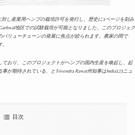
）に対し産業用ヘンプの栽培許可を発行し、歴史に1ページを刻み
uri Garhwal地区での試験栽培が可能となりました。このプロジェ
のバリューチェーンの発展に焦点が絞られます。農家の間で
す。
しており、このプロジェクトがヘンプの国内生産を喚起し、起
れている、とTrivendra Rawat州知事はIndia123ニュ
目次