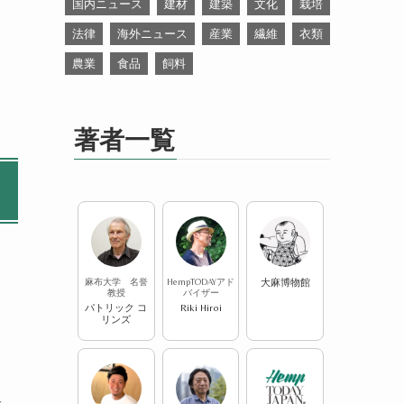
国内ニュース
建材
建築
文化
栽培
法律
海外ニュース
産業
繊維
衣類
農業
食品
飼料
著者一覧
麻布大学 名誉
HempTODAYアド
大麻博物館
教授
バイザー
パトリック コ
Riki Hiroi
リンズ