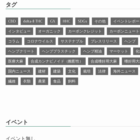
タグ
CBD
delta-8 THC
GX
HHC
SDGs
その他
イベントレポー
インタビュー
オーガニック
カーボンクレジット
カーボンニュート
コラム
コロナウイルス
サステナブル
プレスリリース
ヘンプ
ヘンプクリート
ヘンププラスチック
ヘンプ精油
マーケット
化
医療大麻
合成カンナビノイド（酩酊性）
合成嗜好用大麻
嗜好用大
国内ニュース
建材
建築
文化
栽培
法律
海外ニュース
繊維
衣類
農業
食品
飼料
イベント
イベント無し