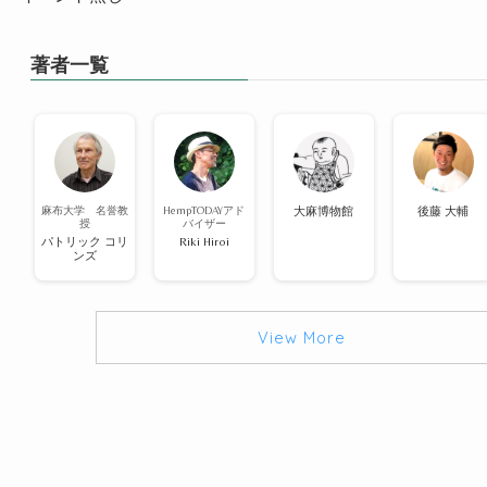
著者一覧
麻布大学 名誉教
HempTODAYアド
大麻博物館
後藤 大輔
授
バイザー
パトリック コリ
Riki Hiroi
ンズ
View More