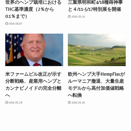
世界のヘンプ栽培における
三重県明和町4/18種蒔神事
THC基準濃度（2％から
と４/11-5/17特別展を開催
0.1％まで）
2026.03.26
2026.04.07
米ファームビル改正が示す
欧州ヘンプ大手HempFlaxが
分断戦略、産業用ヘンプと
ルーマニア撤退、大量生産
カンナビノイドの完全分離
モデルから高付加価値戦略
へ
へ転換
2026.03.18
2026.03.16