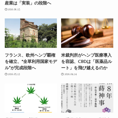
産業は「実装」の段階へ
2026.06.15
フランス、欧州ヘンプ覇権
米裁判所がヘンプ医療導入
を確立、“全草利用国家モデ
を容認、CBDは「医薬品ル
ル”が完成段階へ
ート」を飛び越えるのか
2026.05.13
2026.04.24