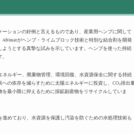
ケーションの好例と言えるものであり、産業用ヘンプに関して
frimatがヘンプ・ライムブロック技術と特別な結合剤を開発
しようとする真摯な試みを示しています。ヘンプを使った持続
す。
可能エネルギー、廃棄物管理、環境回復、水資源保全に関する持続
への依存を減らすために太陽エネルギーに投資し、CO₂排出
物を最小限に抑えるために採鉱副産物をリサイクルしていま
クトを進めており、水資源を保護し汚染を防ぐための水処理技術も