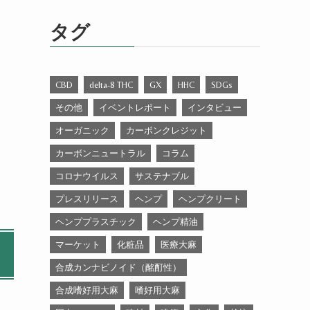
ゴ
リ
タグ
ー
CBD
delta-8 THC
GX
HHC
SDGs
その他
イベントレポート
インタビュー
オーガニック
カーボンクレジット
カーボンニュートラル
コラム
コロナウイルス
サステナブル
プレスリリース
ヘンプ
ヘンプクリート
ヘンププラスチック
ヘンプ精油
マーケット
化粧品
医療大麻
合成カンナビノイド（酩酊性）
合成嗜好用大麻
嗜好用大麻