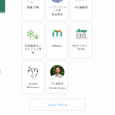
後藤 大輔
ノンフィクショ
HTJ 編集部
ン作家
長吉秀夫
日本臨床カン
MM411
HTJライター
ナビノイド学
NORI
会
量
Yoshiki
HTJ 編集長
Matsuura
Yosuke Koga
View More