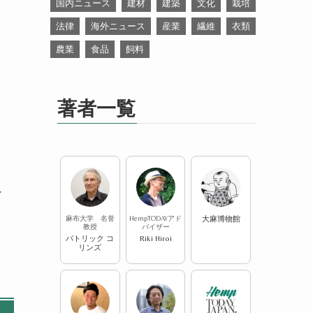
国内ニュース
建材
建築
文化
栽培
法律
海外ニュース
産業
繊維
衣類
農業
食品
飼料
著者一覧
し
麻布大学 名誉
HempTODAYアド
大麻博物館
教授
バイザー
パトリック コ
Riki Hiroi
リンズ