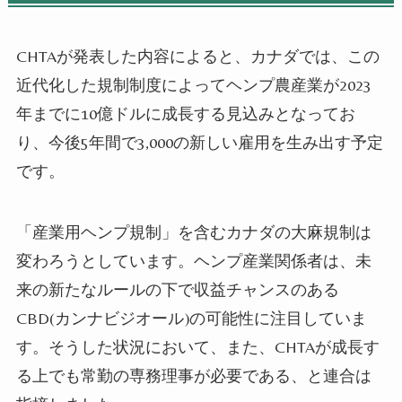
CHTAが発表した内容によると、
カナダでは、この
近代化した規制制度
によって
ヘンプ農産業が2023
年までに10億ドルに成長する見込みとなって
お
り、
今後5年間で3,000の新しい
雇用
を生み出す予定
です。
「産業用
ヘンプ
規制」を含むカナダの大麻規制は
変わろうとしています。
ヘンプ
産業
関係者は、未
来の新たなルールの下で収益チャンスのある
CBD(カンナビジオール)の可能性に注目していま
す。
そうした状況において、
また、CHTAが成長す
る上でも常勤の専務理事が必要で
ある
、
と連合は