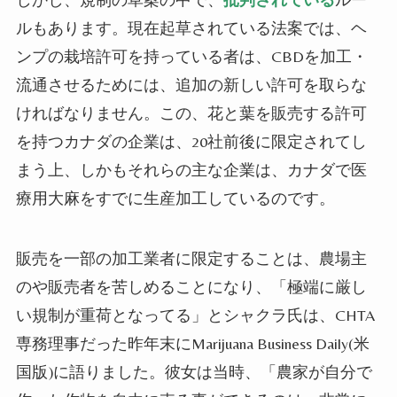
ルもあります。現在
起草されている
法案
では
、ヘ
ンプの栽培許可を持っている者は、CBDを加工・
流通させる
ためには
、追加の
新しい許可を取らな
ければなりません。
この、花と葉を販売する
許可
を持つカナダの企業
は、20
社
前後に限定され
てし
まう上、しかも
それら
の主な企業
は
、
カナダで医
療
用
大麻
を
すでに
生産
加工
し
ている
のです。
販売を一部の加工業者に限定することは、農場主
の
や
販売者を苦しめることになり
、
「極端に厳し
い規制が重荷となって
る
」と
シャクラ氏は、CHTA
専務理事だった昨年末に
Marijuana Business Daily(米
国版)に語りました。彼女は当時、「農家が自分で