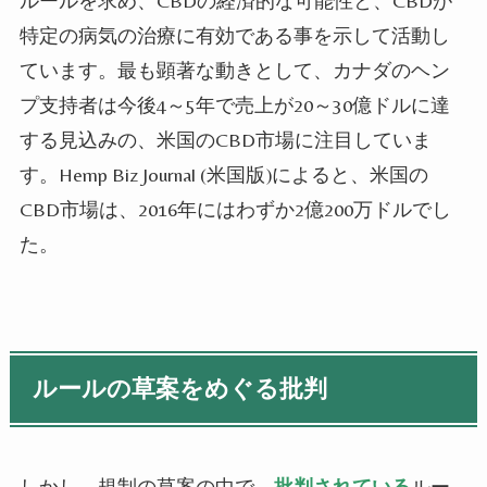
ルールを求め、
CBD
の経済的な可能性と、CBDが
特定の病気の治療
に有効である事を
示して
活動し
ています。最も顕著な動きとして、カナダのヘン
プ支持者は
今後4～5年で売上が20～30億ドルに達
する見込みの、
米国のCBD市場に注目していま
す。Hemp Biz Journal (米国版)によると、米国の
CBD市場は
、2016年にはわずか2億200万ドルでし
た。
ルールの草案をめぐる批判
しかし、
規制の草案の中で、
批判されている
ルー