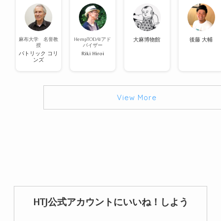
麻布大学 名誉教
HempTODAYアド
大麻博物館
後藤 大輔
授
バイザー
パトリック コリ
Riki Hiroi
ンズ
View More
HTJ公式アカウントにいいね！しよう