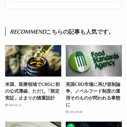
RECOMMEND
こちらの記事も人気です。
米国、医療領域でCBDに初
英国CBD市場に再び規制論
の公式導線、ただし「限定
争、ノベルフード制度の運
実証」止まりの慎重設計
用そのものが問われる事態
に
2026.03.31
2026.03.06