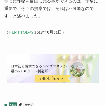
作った作物を
自由に売る事ができるのは、非常に
重要で
、
今回の提案では、それ
は不可能なの
で
す」と述べました。
（
HEMPTODAY
2018年5月21日）
CBD
カナダ