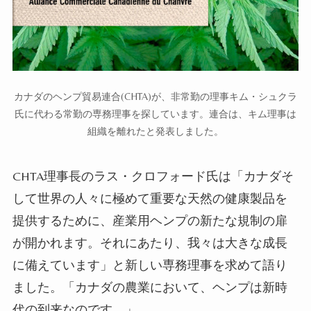
カナダのヘンプ貿易連合(CHTA)が、非常勤の理事キム・シュクラ
氏に代わる常勤の専務理事を探しています。連合は、キム理事は
組織を離れたと発表しました。
CHTA理事長のラス・クロフォード
氏
は「
カナダ
そ
して世界の人々に極めて重要な天然の健康製品
を
提供
するために、産業用ヘンプの新たな規制の扉
が開かれます
。それにあたり、
我々
は大きな成長
に備えています」と新しい専務理事を求めて語り
ました。
「カナダの農業において、ヘンプは新時
代の到来なのです。」