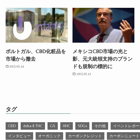
ポルトガル、CBD化粧品を
メキシコCBD市場の光と
市場から撤去
影、元大統領支持のブラン
ドも規制の標的に
2025.03.14
2025.03.13
タグ
CBD
delta-8 THC
GX
HHC
SDGs
その他
イベントレポー
インタビュー
オーガニック
カーボンクレジット
カーボンニュート