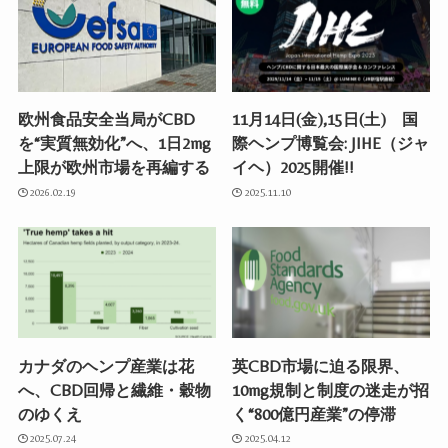
欧州食品安全当局がCBD
11月14日(金),15日(土) 国
を“実質無効化”へ、1日2mg
際ヘンプ博覧会: JIHE（ジャ
上限が欧州市場を再編する
イヘ）2025開催!!
2026.02.19
2025.11.10
カナダのヘンプ産業は花
英CBD市場に迫る限界、
へ、CBD回帰と繊維・穀物
10mg規制と制度の迷走が招
のゆくえ
く“800億円産業”の停滞
2025.07.24
2025.04.12