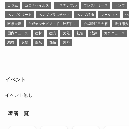
コラム
コロナウイルス
サステナブル
プレスリリース
ヘンプ
ヘンプクリート
ヘンププラスチック
ヘンプ精油
マーケット
化
医療大麻
合成カンナビノイド（酩酊性）
合成嗜好用大麻
嗜好用大
国内ニュース
建材
建築
文化
栽培
法律
海外ニュース
繊維
衣類
農業
食品
飼料
イベント
イベント無し
著者一覧