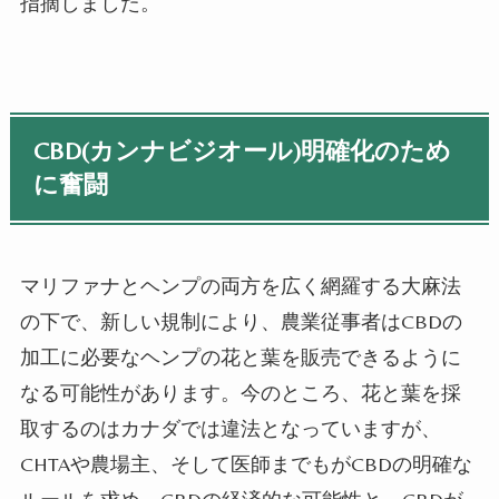
指摘しました。
CBD(カンナビジオール)明確化のため
に奮闘
マリファナとヘンプの両方を広く網羅する大麻法
の下で、新しい規制により、農業従事者
はCBDの
加工に必要な
ヘンプの花と葉を販売できるように
なる
可能性があります
。
今のところ、花と葉を採
取するのはカナダでは違法となっていますが、
CHTA
や
農場主、
そして
医師までもがCBDの明確な