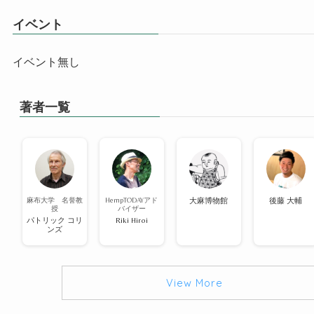
イベント
イベント無し
著者一覧
麻布大学 名誉教
HempTODAYアド
大麻博物館
後藤 大輔
授
バイザー
パトリック コリ
Riki Hiroi
ンズ
View More