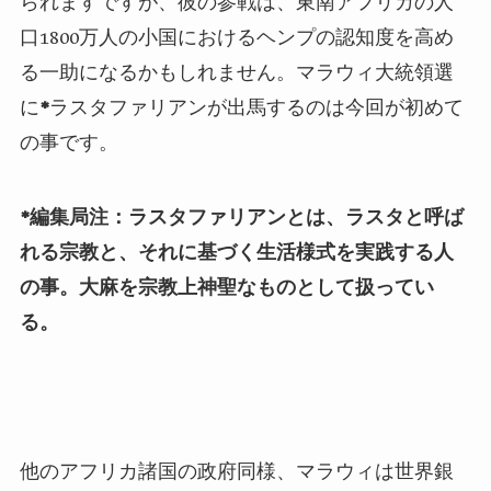
られます
です
が、彼の参戦は、東南アフリカの人
口1800万人の小国におけるヘンプの認知度を高め
る一助になるかもしれません。マラウィ大統領選
に
*
ラスタファリアンが出馬するのは今回が
初めて
の
事です
。
*編集局注：ラスタファリアンとは、ラスタと呼ば
れる宗教と、それに基づく生活様式を実践する人
の事。大麻を宗教上神聖なものとして扱ってい
る。
他のアフリカ
諸国
の政府同様、マラウィは世界銀