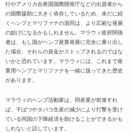
行やアメリカ合衆国国際開発庁などの出資者から
の国際援助に大きく依存しているため、未だに続
くヘンプとマリファナの混同は
、
より広範な発展
の妨げになる
かもしれません
。マラウィ政府関係
者は
、
もし国がヘンプ産業発展に完全に乗り出し
た場合
、
それらの資金がストップされるのではな
いかと恐れています。マラウィには、これまで産
業用ヘンプとマリファナを一緒に扱ってきた歴史
があります。
マラウィのヘンプ活動家は、
同
産業が前進すれ
ば
、
干ばつやタバコ生産の
減少
により打撃を受け
ている同国の下降経済を助けることができるかも
しれないと話しています。