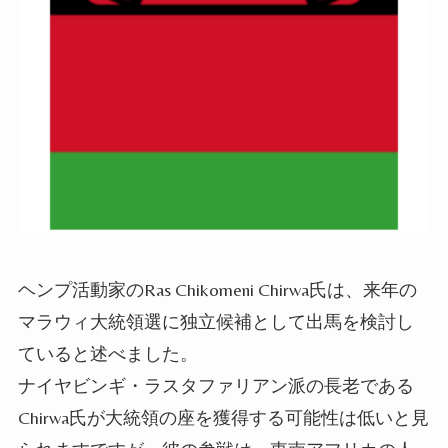
ヘンプ活動家のRas Chikomeni Chirwa
氏
は
、
来年の
マラウィ大統領選に独立候補として出馬
を検討し
ている
と
述べました
。
ナイヤビンギ
・
ラスタファリアン派の長老である
Chirwa
氏
が大統領の座を獲得する可能性は低い
と見