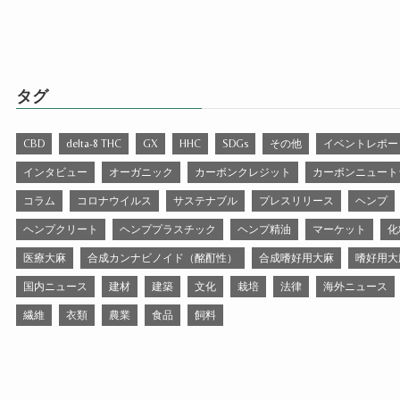
タグ
CBD
delta-8 THC
GX
HHC
SDGs
その他
イベントレポー
インタビュー
オーガニック
カーボンクレジット
カーボンニュート
コラム
コロナウイルス
サステナブル
プレスリリース
ヘンプ
ヘンプクリート
ヘンププラスチック
ヘンプ精油
マーケット
化
医療大麻
合成カンナビノイド（酩酊性）
合成嗜好用大麻
嗜好用大
国内ニュース
建材
建築
文化
栽培
法律
海外ニュース
繊維
衣類
農業
食品
飼料