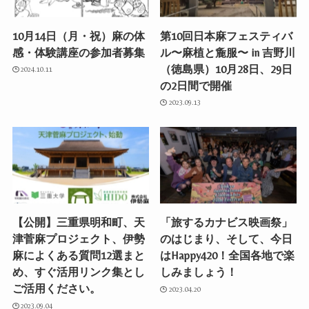
10月14日（月・祝）麻の体
第10回日本麻フェスティバ
感・体験講座の参加者募集
ル〜麻植と麁服〜 in 吉野川
（徳島県）10月28日、29日
2024.10.11
の2日間で開催
2023.09.13
【公開】三重県明和町、天
「旅するカナビス映画祭」
津菅麻プロジェクト、伊勢
のはじまり、そして、今日
麻によくある質問12選まと
はHappy420！全国各地で楽
め、すぐ活用リンク集とし
しみましょう！
ご活用ください。
2023.04.20
2023.09.04