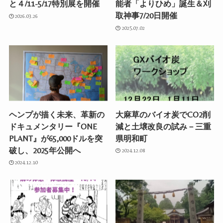
と４/11-5/17特別展を開催
能者「よりひめ」誕生＆刈
取神事7/20日開催
2026.03.26
2025.07.02
ヘンプが描く未来、革新の
大麻草のバイオ炭でCO2削
ドキュメンタリー『ONE
減と土壌改良の試み－三重
PLANT』が65,000ドルを突
県明和町
破し、2025年公開へ
2024.12.08
2024.12.10