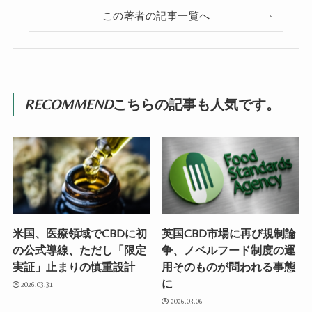
この著者の記事一覧へ
RECOMMEND
こちらの記事も人気です。
米国、医療領域でCBDに初
英国CBD市場に再び規制論
の公式導線、ただし「限定
争、ノベルフード制度の運
実証」止まりの慎重設計
用そのものが問われる事態
に
2026.03.31
2026.03.06