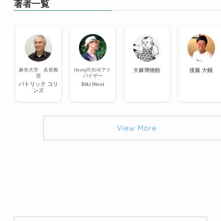
著者一覧
麻布大学 名誉教
HempTODAYアド
大麻博物館
後藤 大輔
授
バイザー
パトリック コリ
Riki Hiroi
ンズ
View More