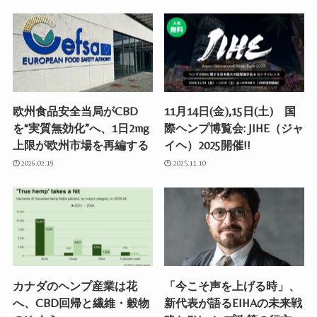
欧州食品安全当局がCBD
11月14日(金),15日(土) 国
を“実質無効化”へ、1日2mg
際ヘンプ博覧会: JIHE（ジャ
上限が欧州市場を再編する
イヘ）2025開催!!
2026.02.19
2025.11.10
カナダのヘンプ産業は花
「今こそ声を上げる時」、
へ、CBD回帰と繊維・穀物
新代表が語るEIHAの未来戦