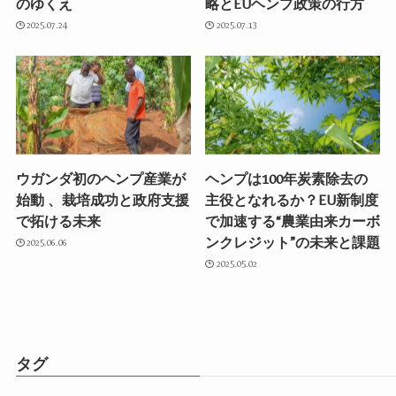
のゆくえ
略とEUヘンプ政策の行方
2025.07.24
2025.07.13
ウガンダ初のヘンプ産業が
ヘンプは100年炭素除去の
始動 、栽培成功と政府支援
主役となれるか？EU新制度
で拓ける未来
で加速する“農業由来カーボ
ンクレジット”の未来と課題
2025.06.06
2025.05.02
タグ