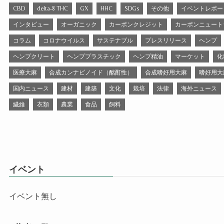
CBD
delta-8 THC
GX
HHC
SDGs
その他
イベントレポー
インタビュー
オーガニック
カーボンクレジット
カーボンニュート
コラム
コロナウイルス
サステナブル
プレスリリース
ヘンプ
ヘンプクリート
ヘンププラスチック
ヘンプ精油
マーケット
化
医療大麻
合成カンナビノイド（酩酊性）
合成嗜好用大麻
嗜好用大
国内ニュース
建材
建築
文化
栽培
法律
海外ニュース
繊維
衣類
農業
食品
飼料
イベント
イベント無し