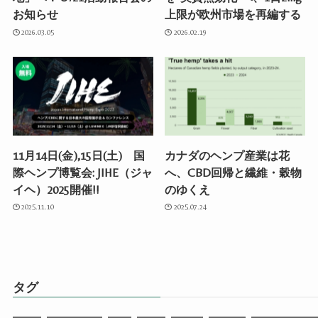
お知らせ
上限が欧州市場を再編する
2026.03.05
2026.02.19
11月14日(金),15日(土) 国
カナダのヘンプ産業は花
際ヘンプ博覧会: JIHE（ジャ
へ、CBD回帰と繊維・穀物
イヘ）2025開催!!
のゆくえ
2025.11.10
2025.07.24
タグ