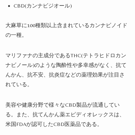
CBD(
カンナビジオール
)
大麻草に100
種類以上含まれているカンナビノイド
の一種。
マリファナの主成分である
THC(
テトラヒドロカン
ナビノール
)
のような陶酔性や多幸感がなく、抗て
んかん、抗不安、抗炎症などの薬理効果が注目さ
れている。
美容や健康分野で様々な
CBD
製品が流通してい
る。また、
抗てんかん薬エピディオレックスは、
米国FDAが認可したCBD医薬品である。