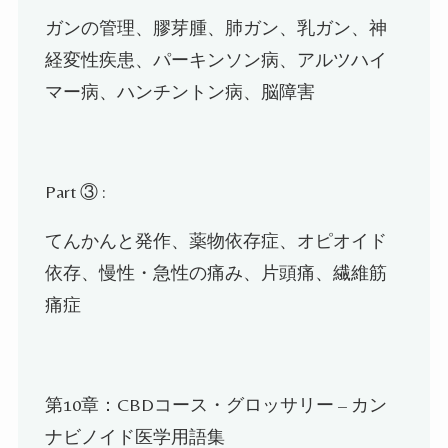
ガンの管理、膠芽腫、肺ガン、乳ガン、神
経変性疾患、パーキンソン病、アルツハイ
マー病、ハンチントン病、脳障害
Part
③
:
てんかんと発作、薬物依存症、オピオイド
依存、慢性・急性の痛み、片頭痛、繊維筋
痛症
第10
章：
CBD
コース・グロッサリー
–
カン
ナビノイド医学用語集