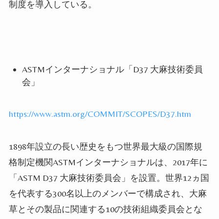
制度を導入している。
ASTM
インターナショナル「
D37
大麻技術委員
会」
https://www.astm.org/COMMIT/SCOPES/D37.htm
1898
年設立の長い歴史をもつ世界最大級の国際規
格制定機関
ASTM
インターナショナルは、
2017
年に
「
ASTM D37
大麻技術委員会」を設置。世界
12
ヵ国
を代表する
300
名以上のメンバーで構成され、大麻
草とその製品に関連する
10
の技術組織委員会とな