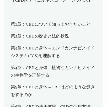
【CBD
医学ウェルネスコース
–
シラバス】
第1
章：
CBD
について知っておきたいこと
第2
章：
CBD
の歴史と法的状況
第3
章：
CBD
と身体
–
エンドカンナビノイド
システム
(ECS)
を理解する
第4
章：
CBD
と身体
–
植物性カンナビノイド
の生物学を理解する
第5
章：
CBD
と身体
– CBD
はどのような働き
をするのか
第6
章：
CBD
の使用体験
– CBD
の使用方法