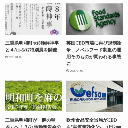
三重県明和町4/18種蒔神事
英国CBD市場に再び規制論
と４/11-5/17特別展を開催
争、ノベルフード制度の運
用そのものが問われる事態
2026.03.26
に
2026.03.06
三重県明和町が「麻の聖
欧州食品安全当局がCBD
地」へ！３/21活動報告会の
を“実質無効化”へ、1日2mg