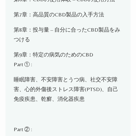
第7
章：高品質の
CBD
製品の入手方法
第8
章：投与量
–
自分に合った
CBD
製品をみ
つける
第9
章：特定の病気のための
CBD
Part
① :
睡眠障害、不安障害とうつ病、社交不安障
害、心的外傷後ストレス障害(PTSD)
、
自己
免疫疾患、乾癬、消化器疾患
Part
② :