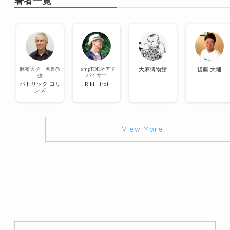
著者一覧
麻布大学 名誉教
HempTODAYアド
大麻博物館
後藤 大輔
授
バイザー
パトリック コリ
Riki Hiroi
ンズ
View More