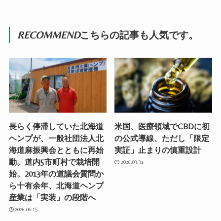
RECOMMEND
こちらの記事も人気です。
長らく停滞していた北海道
米国、医療領域でCBDに初
ヘンプが、一般社団法人北
の公式導線、ただし「限定
海道麻振興会とともに再始
実証」止まりの慎重設計
動。道内5市町村で栽培開
2026.03.31
始。2013年の道議会質問か
ら十有余年、北海道ヘンプ
産業は「実装」の段階へ
2026.06.15