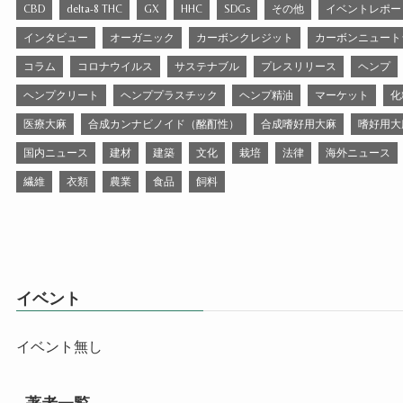
CBD
delta-8 THC
GX
HHC
SDGs
その他
イベントレポー
インタビュー
オーガニック
カーボンクレジット
カーボンニュート
コラム
コロナウイルス
サステナブル
プレスリリース
ヘンプ
ヘンプクリート
ヘンププラスチック
ヘンプ精油
マーケット
化
医療大麻
合成カンナビノイド（酩酊性）
合成嗜好用大麻
嗜好用大
国内ニュース
建材
建築
文化
栽培
法律
海外ニュース
繊維
衣類
農業
食品
飼料
イベント
イベント無し