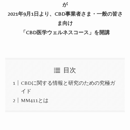
が
2021
年
9
月
1
日より、
CBD
事業者さま・一般の皆さ
ま向け
「
CBD
医学ウェルネスコース」を開講
目次
CBDに関する情報と研究のための究極ガ
イド
MM411とは