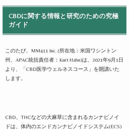
CBD
に関する情報と研究のための究極
ガイド
このたび、MM411 Inc. (
所在地：米国ワシントン
州、
APAC
統括責任者：
Kurt Hahn)
は、
2021
年
9
月
1
日
より、「
CBD
医学ウェルネスコース」を開講いた
します。
CBD
、
THC
などの大麻草に含まれるカンナビノイ
ドは、体内のエンドカンナビノイドシステム
(ECS)