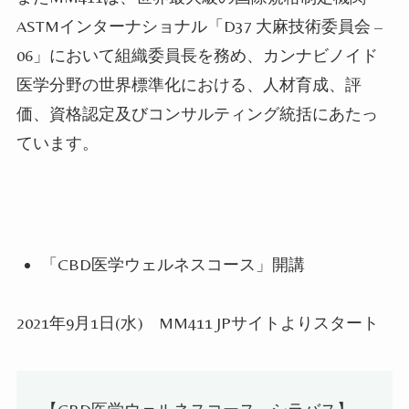
ASTM
インターナショナル「
D37
大麻技術委員会
–
06
」において組織委員長を務め、カンナビノイド
医学分野の世界標準化における、人材育成、評
価、資格認定及びコンサルティング統括にあたっ
ています。
「CBD
医学ウェルネスコース」開講
2021
年
9
月
1
日
(
水
)
MM411 JP
サイトよりスタート