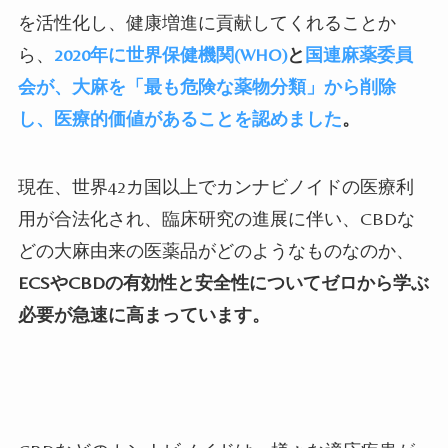
を活性化し、健康増進に貢献してくれることか
ら、
2020年に世界保健機関(WHO)
と
国連麻薬委員
会が、大麻を「最も危険な薬物分類」から削除
し、医療的価値があることを認めました
。
現在、世界
42
カ国以上でカンナビノイドの医療利
用が合法化され、臨床研究の進展に伴い、
CBD
な
どの大麻由来の医薬品がどのようなものなのか、
ECSやCBDの有効性と安全性についてゼロから学ぶ
必要が急速に高まっています。