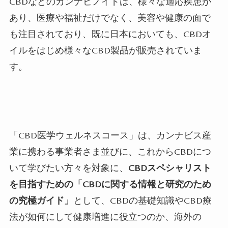
CBDなどのカンナビノイド
は、様々な適応疾患が
あり、医療や福祉だけでなく、美容や健康の面で
も注目されており、既に日本においても、
CBD
オ
イルをはじめ様々な
CBD
製品が販売されていま
す。
「CBD
医学ウェルネスコース」は、カンナビス産
業に携わる事業者さま並びに、これから
CBD
につ
いて学びたい方々を対象に、
CBDスペシャリスト
を目指すための「CBD
に関する情報と研究のため
の究極ガイド」
として、
CBD
の基礎知識や
CBD
療
法が如何にして健康増進に役立つのか、海外の