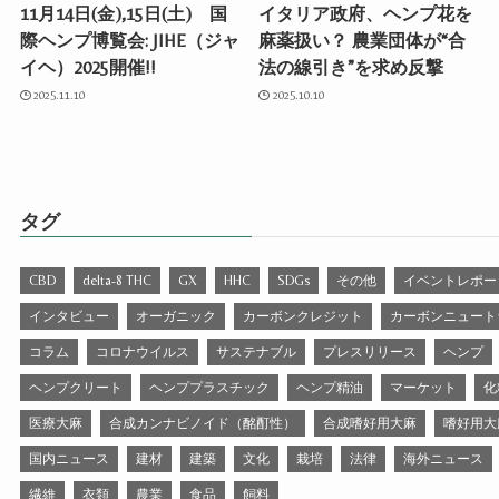
11月14日(金),15日(土) 国
イタリア政府、ヘンプ花を
際ヘンプ博覧会: JIHE（ジャ
麻薬扱い？ 農業団体が“合
イヘ）2025開催!!
法の線引き”を求め反撃
2025.11.10
2025.10.10
タグ
CBD
delta-8 THC
GX
HHC
SDGs
その他
イベントレポー
インタビュー
オーガニック
カーボンクレジット
カーボンニュート
コラム
コロナウイルス
サステナブル
プレスリリース
ヘンプ
ヘンプクリート
ヘンププラスチック
ヘンプ精油
マーケット
化
医療大麻
合成カンナビノイド（酩酊性）
合成嗜好用大麻
嗜好用大
国内ニュース
建材
建築
文化
栽培
法律
海外ニュース
繊維
衣類
農業
食品
飼料