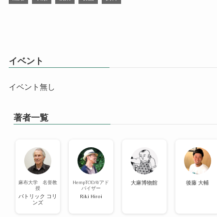
イベント
イベント無し
著者一覧
麻布大学 名誉教
HempTODAYアド
大麻博物館
後藤 大輔
授
バイザー
パトリック コリ
Riki Hiroi
ンズ