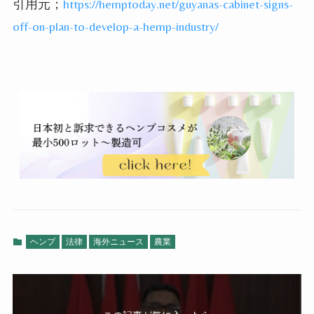
引用元；
https://hemptoday.net/guyanas-cabinet-signs-
off-on-plan-to-develop-a-hemp-industry/
ヘンプ
法律
海外ニュース
農業