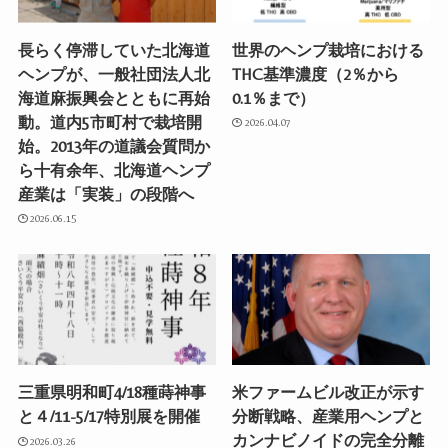
長らく停滞していた北海道
世界のヘンプ栽培における
ヘンプが、一般社団法人北
THC基準濃度（2％から
海道麻振興会とともに再始
0.1％まで）
動。道内5市町村で栽培開
2026.04.07
始。2013年の道議会質問か
ら十有余年、北海道ヘンプ
産業は「実装」の段階へ
2026.06.15
三重県明和町4/18種蒔神事
米ファームビル改正が示す
と４/11-5/17特別展を開催
分断戦略、産業用ヘンプと
カンナビノイドの完全分離
2026.03.26