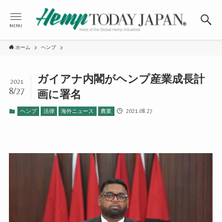
MENU
ホーム
ヘンプ
ガイアナ内閣がヘンプ産業成長計
2021
8/27
画に署名
2021.08.27
ヘンプ
法律
海外ニュース
農業