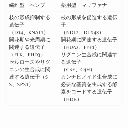
繊維型 ヘンプ
薬用型 マリファナ
枝の形成抑制する
枝の形成を促進する遺伝
遺伝子
子
（
D14
、
KNAT1
）
（
NDL2
、
DTX48
）
開花期や光周期に
開花期に関連する遺伝子
関連する遺伝子
（
HUA2
、
FPF1
）
（
FLK
、
EHD3
）
リグニン生合成に関連す
セルロースやリグ
る遺伝子
ニンの生合成に関
（
CSE
、
C4H
）
連する遺伝子（
S
カンナビノイド生合成に
S
、
SPS1
）
必要な基質を生成する酵
素をコードする遺伝子
（
HDR
）