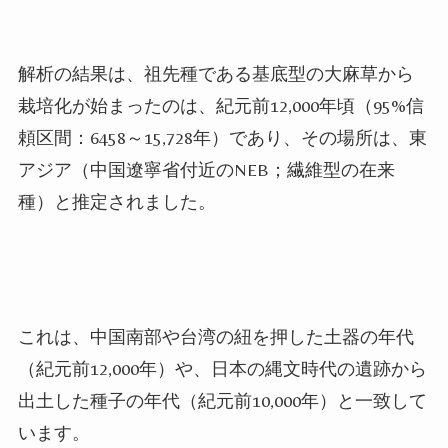
解析の結果は、祖先種である基底型の大麻草から
栽培化が始まったのは、紀元前
12,000
年頃（
95%
信
頼区間：
6458
～
15,728
年）であり、その場所は、東
アジア（中国遼寧省付近の
NEB
；繊維型の在来
種）と推定されました。
これは、中国南部や台湾の紐を押した土器の年代
（紀元前
12,000
年）や、日本の縄文時代の遺跡から
出土した種子の年代（紀元前
10,000
年）と一致して
います。