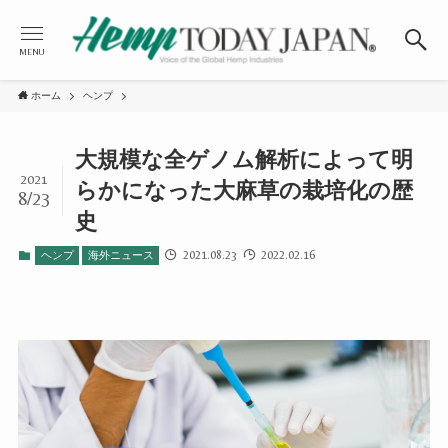
MENU
ホーム
ヘンプ
大規模な全ゲノム解析によって明
2021
らかになった大麻草の栽培化の歴
8/23
史
2021.08.23
2022.02.16
ヘンプ
海外ニュース