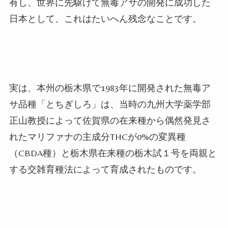
有し、世界に先駆けて無毒アサの開発に成功した
日本として、これはたいへん残念なことです。
実は、本州の栃木県で
1983
年に開発された無毒ア
サ品種「とちぎしろ」は、当時の九州大学薬学部
正山教授によって佐賀県の在来種から偶然発見さ
れたマリファナの主成分
THC
が
0%
の変異種
（
CBDA
種）と栃木県在来種の栃木試１号を両親と
する交雑育種法によって育成されたものです。