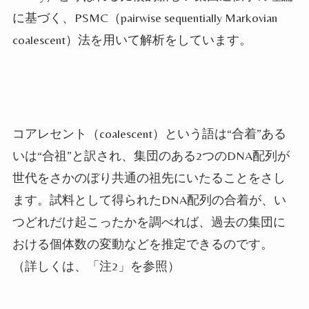
に基づく、
PSMC
（
pairwise sequentially Markovian
coalescent
）法を用いて解析をしています。
コアレセント（
coalescent
）という語は
“
合着
”
ある
いは
“
合祖
”
と訳され、集団のある
2
つの
DNA
配列が
世代をさかのぼり共通の祖先にいたることをさし
ます。試料として得られた
DNA
配列の合着が、い
つどれだけ起こったかを調べれば、過去の集団に
おける個体数の変動などを推定できるのです。
（詳しくは、「注
2
」を参照）