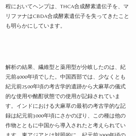
程においてヘンプは、
THCA
合成酵素遺伝子を、マ
リファナは
CBDA
合成酵素遺伝子を失ってきたこと
も明らかにしています。
解析の結果、繊維型と薬用型が分岐したのは、紀
元前
4000
年頃でした。中国西部では、少なくとも
紀元前
2500
年頃の考古学的遺跡から大麻草の儀式
的な使用や酩酊状態での使用が記録されていま
す。インドにおける大麻草の最初の考古学的な記
録は紀元前
3000
年頃にさかのぼり、この種は他の
作物とともに中国から導入されたと考えられてい
ます。東アジアとは対照的に、紀元前
2000
年頃の