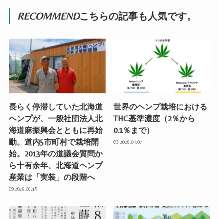
RECOMMEND
こちらの記事も人気です。
長らく停滞していた北海道
世界のヘンプ栽培における
ヘンプが、一般社団法人北
THC基準濃度（2％から
海道麻振興会とともに再始
0.1％まで）
動。道内5市町村で栽培開
2026.04.07
始。2013年の道議会質問か
ら十有余年、北海道ヘンプ
産業は「実装」の段階へ
2026.06.15