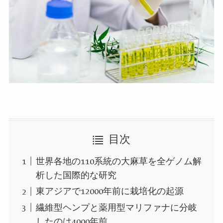
目次
世界各地の110系統の大麻草を全ゲノム解
析した国際的な研究
東アジアで12000年前に栽培化の起源
繊維型ヘンプと薬用型マリファナに分岐
したのは4000年前