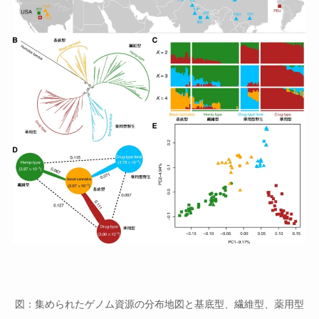
図：集められたゲノム資源の分布地図と基底型、繊維型、薬用型