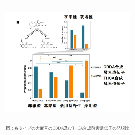
図：各タイプの大麻草の
CBDA
及び
THCA
合成酵素遺伝子の発現比