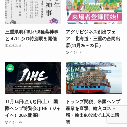
三重県明和町4/18種蒔神事
アグリビジネス創出フェ
と４/11-5/17特別展を開催
ア 北海道・三重の合同出
展(11月26～28日)
2026.03.26
2025.11.11
11月14日(金),15日(土) 国
トランプ関税、米国ヘンプ
際ヘンプ博覧会: JIHE（ジャ
産業を直撃、輸入コスト
イヘ）2025開催!!
増・輸出80%減で未来に暗
雲
2025.11.10