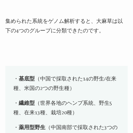
集められた系統をゲノム解析すると、大麻草は以
下の
4
つのグループに分類できたのです。
・
基底型
（中国で採取された
14
の野生
/
在来
種、米国の
2
つの野生種）
・
繊維型
（世界各地のヘンプ系統、野生
5
種、在来
13
種、栽培
20
種）
・
薬用型野生
（中国南部で採取された
3
つの