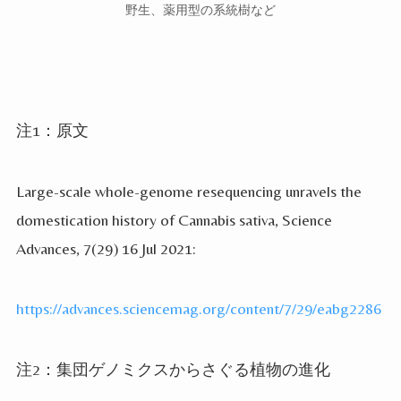
野生、薬用型の系統樹など
注
1
：原文
Large-scale whole-genome resequencing unravels the
domestication history of Cannabis sativa, Science
Advances, 7(29) 16 Jul 2021:
https://advances.sciencemag.org/content/7/29/eabg2286
注
2
：集団ゲノミクスからさぐる植物の進化