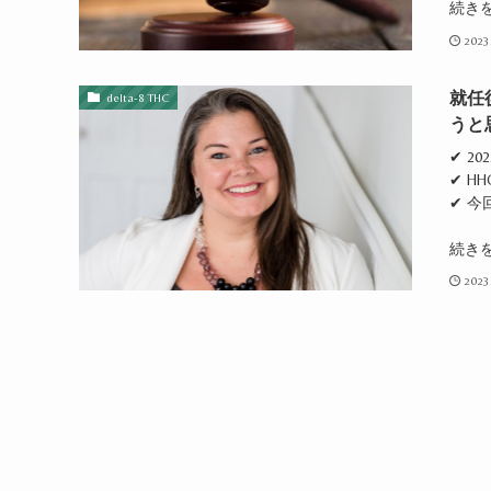
続き
2023
就任
delta-8 THC
うと
✔ 2
✔ H
✔ 
続き
2023