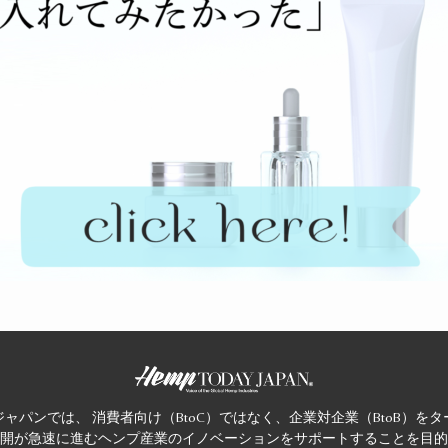
ャパンでは、 消費者向け（BtoC）ではなく、企業対企業（BtoB）を
開が急速に進むヘンプ産業のイノベーションをサポートすることを目的