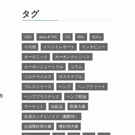
ゴ
リ
タグ
ー
CBD
delta-8 THC
GX
HHC
SDGs
その他
イベントレポート
インタビュー
オーガニック
カーボンクレジット
カーボンニュートラル
コラム
コロナウイルス
サステナブル
プレスリリース
ヘンプ
ヘンプクリート
め
ヘンププラスチック
ヘンプ精油
マーケット
化粧品
医療大麻
合成カンナビノイド（酩酊性）
合成嗜好用大麻
嗜好用大麻