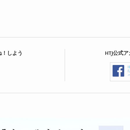
ね！しよう
HTJ公式
F