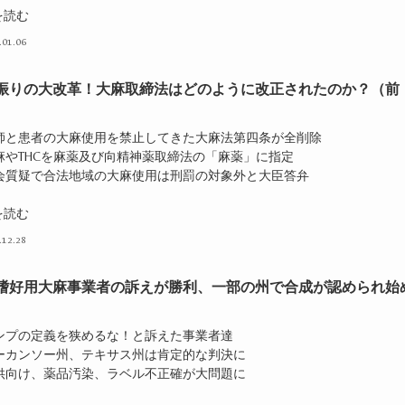
を読む
.01.06
年振りの大改革！大麻取締法はどのように改正されたのか？（前
医師と患者の大麻使用を禁止してきた大麻法第四条が全削除
大麻やTHCを麻薬及び向精神薬取締法の「麻薬」に指定
国会質疑で合法地域の大麻使用は刑罰の対象外と大臣答弁
を読む
.12.28
嗜好用大麻事業者の訴えが勝利、一部の州で合成が認められ始
ヘンプの定義を狭めるな！と訴えた事業者達
アーカンソー州、テキサス州は肯定的な判決に
子供向け、薬品汚染、ラベル不正確が大問題に