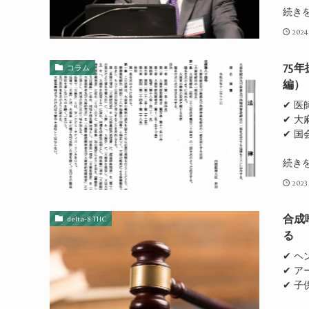
続き
2024
75
コラム
編）
✔ 
✔ 
✔ 
続き
2023
合成
delta-8 THC
る
✔ 
✔ 
✔ 