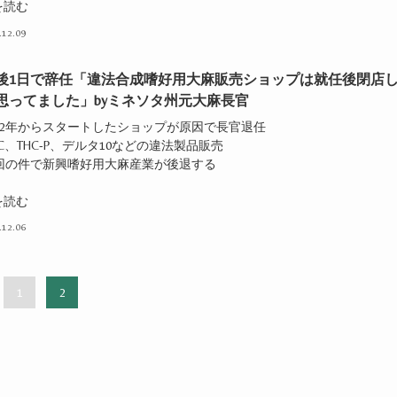
を読む
.12.09
後1日で辞任「違法合成嗜好用大麻販売ショップは就任後閉店
思ってました」byミネソタ州元大麻長官
022年からスタートしたショップが原因で長官退任
HC、THC-P、デルタ10などの違法製品販売
今回の件で新興嗜好用大麻産業が後退する
を読む
.12.06
1
2