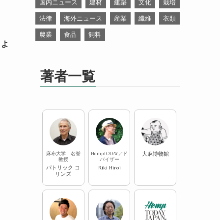
国内ニュース
建材
建築
文化
栽培
法律
海外ニュース
産業
繊維
衣類
農業
食品
飼料
しよ
著者一覧
麻布大学 名誉
HempTODAYアド
大麻博物館
教授
バイザー
パトリック コ
Riki Hiroi
リンズ