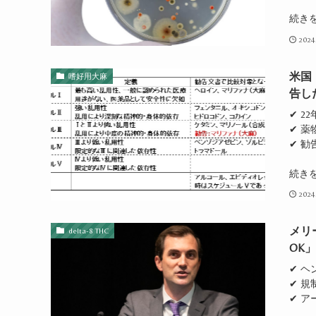
続き
2024
米国
嗜好用大麻
告し
✔ 2
✔ 薬
✔ 勧
続き
2024
メリ
delta-8 THC
OK
✔ 
✔ 
✔ 