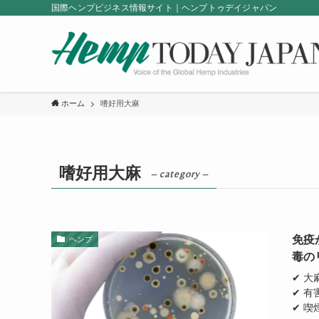
国際ヘンプビジネス情報サイト｜ヘンプトゥデイジャパン
ホーム
嗜好用大麻
嗜好用大麻
– category –
免疫
ヘンプ
毒の
✔ 
✔ 
✔ 