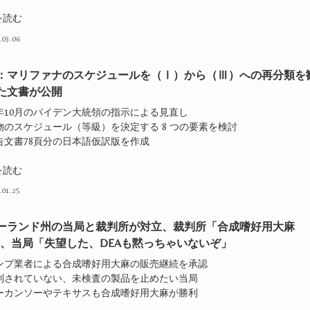
を読む
.03.06
：マリファナのスケジュールを（Ⅰ）から（Ⅲ）への再分類を
た文書が公開
2年10月のバイデン大統領の指示による見直し
物のスケジュール（等級）を決定する 8 つの要素を検討
告文書78頁分の日本語仮訳版を作成
を読む
.01.25
ーランド州の当局と裁判所が対立、裁判所「合成嗜好用大麻
」、当局「失望した、DEAも黙っちゃいないぞ」
ヘンプ業者による合成嗜好用大麻の販売継続を承認
規制されていない、未検査の製品を止めたい当局
アーカンソーやテキサスも合成嗜好用大麻が勝利