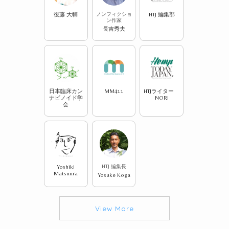
後藤 大輔
ノンフィクショ
HTJ 編集部
ン作家
長吉秀夫
日本臨床カン
MM411
HTJライター
ナビノイド学
NORI
会
Yoshiki
HTJ 編集長
Matsuura
Yosuke Koga
View More