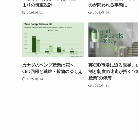
まりの慎重設計
のが問われる事態に
2026.03.31
2026.03.06
カナダのヘンプ産業は花へ、
英CBD市場に迫る限界、1
CBD回帰と繊維・穀物のゆくえ
制と制度の迷走が招く“80
産業”の停滞
2025.07.24
2025.04.12