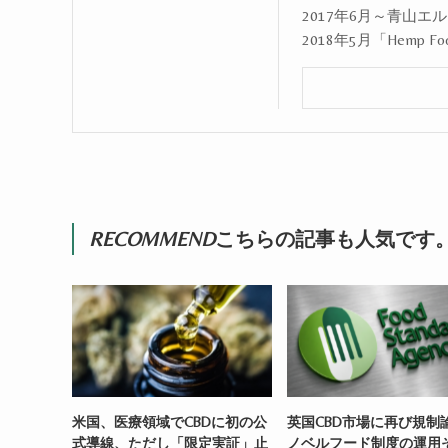
2017年6月～青山
2018年5月「Hemp Fo
RECOMMEND
こちらの記事も人気です
米国、医療領域でCBDに初の公
英国CBD市場に再び規制
式導線、ただし「限定実証」止
ノベルフード制度の運用