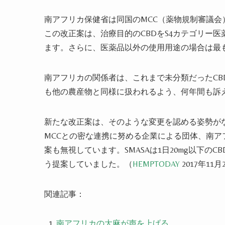
南アフリカ保健省は同国のMCC（薬物規制審議
この改正案は
、
治療目的のCBDをS4カテゴリー
ます
。さらに、医薬品以外の使用用途の場合は最も
南アフリカの関係者は
、
これまで未分類だったC
も他の農産物と同様に扱われるよう、何年間も訴
新たな改正案は、そのような変更を認める姿勢が
MCCとの密な連携に努める企業による団体、南ア
案も無視してい
ます
。SMASAは1日20mg以下
う提案してい
まし
た。（
HEMPTODAY
2017年11月
関連記事：
南アフリカの大麻が声を上げる