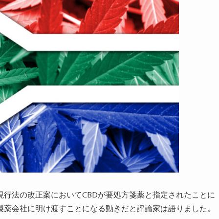
行法の改正案においてCBDが
要
処方箋
薬
と指定されたことに
製薬会社
に明け渡すことになる動きだと評論家は
語りました
。