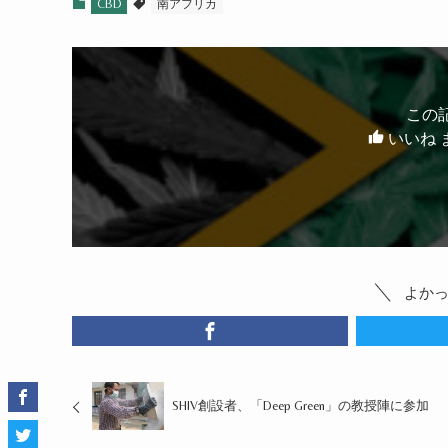
CBD
南アフリカ
この
いいね 
よか
SHIV創設者、「Deep Green」の教授陣に参加