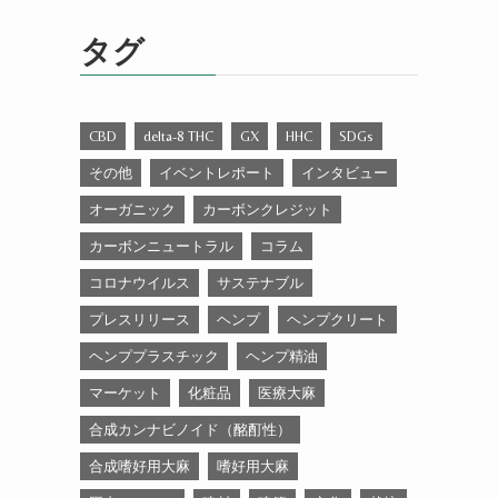
ゴ
リ
タグ
ー
CBD
delta-8 THC
GX
HHC
SDGs
その他
イベントレポート
インタビュー
オーガニック
カーボンクレジット
カーボンニュートラル
コラム
コロナウイルス
サステナブル
プレスリリース
ヘンプ
ヘンプクリート
ヘンププラスチック
ヘンプ精油
マーケット
化粧品
医療大麻
合成カンナビノイド（酩酊性）
合成嗜好用大麻
嗜好用大麻