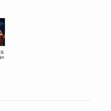
、元
制の