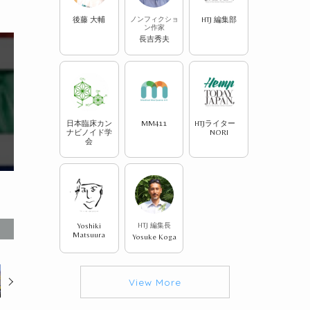
後藤 大輔
ノンフィクショ
HTJ 編集部
ン作家
長吉秀夫
日本臨床カン
MM411
HTJライター
ナビノイド学
NORI
会
Yoshiki
HTJ 編集長
Matsuura
Yosuke Koga
View More