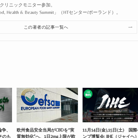
エルクリニックモニター参加。
od, Health & Beauty Summit」（HTセンター/ポーランド）。
この著者の記事一覧へ
。
論争、
欧州食品安全当局がCBDを“実
11月14日(金),15日(土) 国
そのも
質無効化”へ、1日2mg上限が欧
ンプ博覧会: JIHE（ジャイヘ