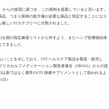
会）からの推奨に基づき、この規制を提案していると言
います
。
医薬品、つまり医師の処方箋が必要な薬品と指定することにな
り
厳しいS7カテゴリーに分類され
まし
た。
BDを国の指定麻薬リストから外すよう、またヘンプ収穫物自体
えてき
まし
た。
ないことを示しており、OTCヘルスケア製品を製造・販売し
フリカセルフメディケーション製造者連合（SMASA）からの提
のCBDは薬ではなく通常のOTC保健サプリメントとして扱われるよ
21日）