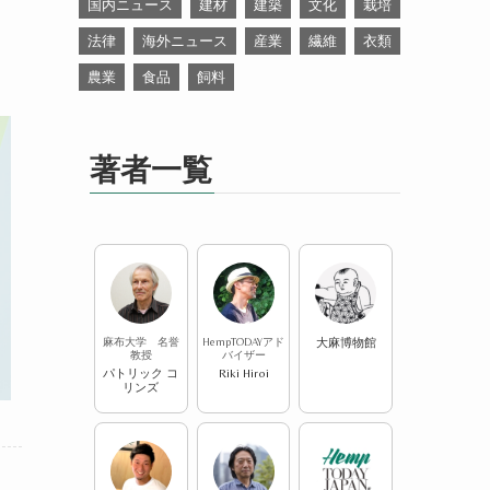
国内ニュース
建材
建築
文化
栽培
法律
海外ニュース
産業
繊維
衣類
農業
食品
飼料
著者一覧
麻布大学 名誉
HempTODAYアド
大麻博物館
教授
バイザー
パトリック コ
Riki Hiroi
リンズ