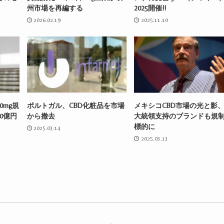
州市場を再編する
2025開催!!
2026.02.19
2025.11.10
0mg規
ポルトガル、CBD化粧品を市場
メキシコCBD市場の光と影
0億円
から撤去
大統領支持のブランドも規
標的に
2025.03.14
2025.03.13