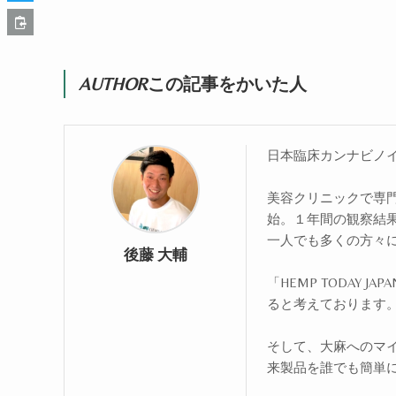
AUTHOR
この記事をかいた人
日本臨床カンナビノ
美容クリニックで専門
始。１年間の観察結
一人でも多くの方々
後藤 大輔
「HEMP TODAY
ると考えております
そして、大麻へのマ
来製品を誰でも簡単