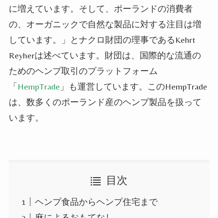
に増えています。そして、ポーランドの消費者
の、
オーガニック
で自然な製品に対する注目は増
しています。」と
ナクロ
財団の
理事
であるKehrt
Reyherは述べています。財団は、国際的な流通の
ための
ヘンプ
取引のプラットフォーム
「
HempTrade
」も運営しています。このHempTrade
は、数多くのポーランド産の
ヘンプ
製品を扱って
います。
目次
ヘンプ食品からヘンプ住宅まで
麻によるおもてなし