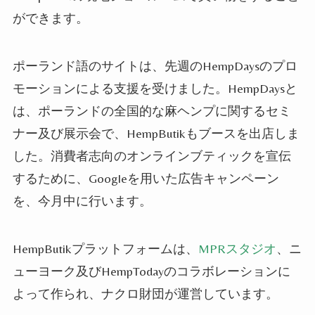
ができます。
ポーランド語のサイトは、先週のHempDaysのプロ
モーションによる支援を受けました。HempDaysと
は
、
ポーランドの全国的な
麻
ヘンプ
に関するセミ
ナー及び展示会で、HempButik
もブースを出店しま
した
。消費者志向のオンラインブティックを宣伝
するために、Googleを用いた広告キャンペーン
を、今月中に
行います。
HempButikプラットフォームは、
MPRスタジオ
、ニ
ューヨーク及びHempTodayのコラボレーションに
よって作られ、
ナクロ
財団が運営しています。