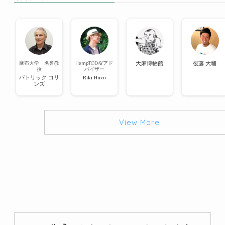
麻布大学 名誉教
HempTODAYアド
大麻博物館
後藤 大輔
授
バイザー
パトリック コリ
Riki Hiroi
ンズ
View More