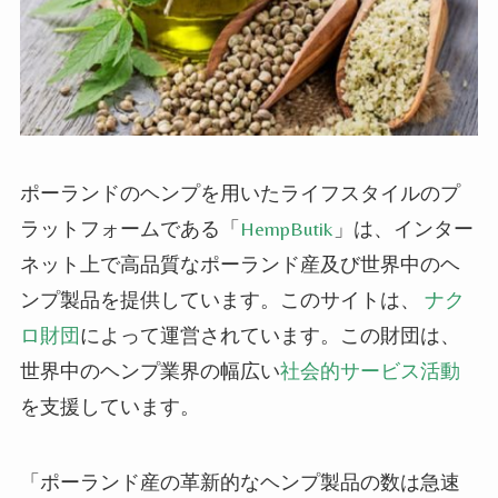
ポーランドの
ヘンプ
を用いたライフスタイルのプ
ラットフォームである「
HempButik
」は、インター
ネット上で
高品質なポーランド産及び世界中の
ヘ
ンプ
製品を提供しています。このサイトは、
ナク
ロ
財団
によって運営されています。この財団は、
世界中のヘンプ業界の幅広い
社会的サービス活動
を支援しています。
「ポーランド産の革新的な
ヘンプ
製品の数は急速