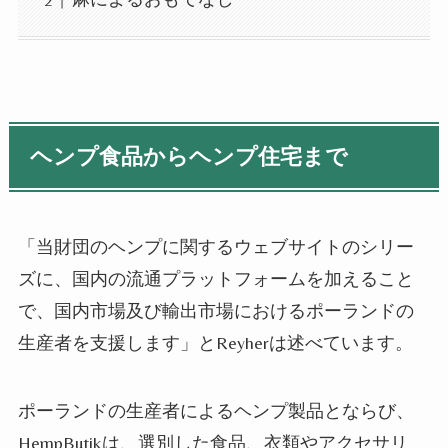
ヘンプ
食品から
ヘンプ
住宅まで
「当財団の
ヘンプ
に関するウェブサイトのシリー
ズに
、
国内の流通プラットフォームを加えること
で、国内市場及び輸出市場におけるポーランドの
生産者を支援します
」とReyherは述べています。
ポーランドの生産者による
ヘンプ
製品とならび、
HempButikは、選別した食品、衣類やアクセサリ