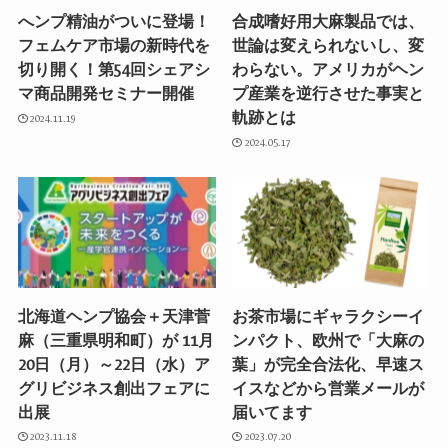
へンプ精油がついに登場！
合成嗜好用大麻製品では、
フェムケア市場の新時代を
世論は変えられないし、変
切り開く！第54回シェアシ
わらない。アメリカがヘン
マ商品開発セミナー開催
プ産業を逆行させた事実と
軌跡とは
2024.11.19
2024.05.17
北海道ヘンプ協会＋天津菅
お茶市場にギャラクシーイ
麻（三重県明和町）が 11月
ンパクト、欧州で「大麻の
20日（月）～22日（水）ア
葉」が完全合法化、早速ス
グリビジネス創出フェアに
イスなどから営業メールが
出展
届いてます
2023.11.18
2023.07.20