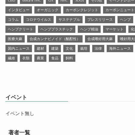
CBD
delta-8 THC
GX
HHC
SDGs
その他
イベントレポー
インタビュー
オーガニック
カーボンクレジット
カーボンニュート
コラム
コロナウイルス
サステナブル
プレスリリース
ヘンプ
ヘンプクリート
ヘンププラスチック
ヘンプ精油
マーケット
化
医療大麻
合成カンナビノイド（酩酊性）
合成嗜好用大麻
嗜好用大
国内ニュース
建材
建築
文化
栽培
法律
海外ニュース
繊維
衣類
農業
食品
飼料
イベント
イベント無し
著者一覧