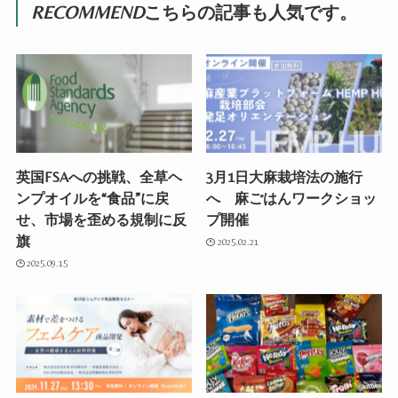
RECOMMEND
こちらの記事も人気です。
英国FSAへの挑戦、全草ヘ
3月1日大麻栽培法の施行
ンプオイルを“食品”に戻
へ 麻ごはんワークショッ
せ、市場を歪める規制に反
プ開催
旗
2025.02.21
2025.09.15