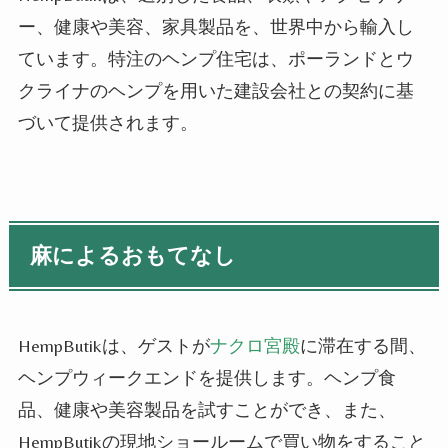
ー、健康や美容、家具製品を、世界中から輸入し
ています。特注の
ヘンプ
住宅は、ポーランドとウ
クライナの
ヘンプ
を用いた建設会社との契約に基
づいて
提供され
ます。
麻によるおもてなし
HempButikは、ゲストが
ナクロ
宮殿
に滞在する間、
ヘンプウィークエンドを提供します。
ヘンプ
食
品、健康や美容製品を試すことができ、また、
HempButikの現地ショールームで買い物をすること