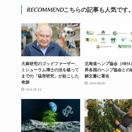
RECOMMEND
こちらの記事も人気です
大麻研究のゴッドファーザー、
北海道ヘンプ協会（HIHA
ミシューラム博士の法を破って
界各国のヘンプ協会との
までの「猛突研究」が起こした
解文書に署名
奇跡
2020.09.09
2023.03.16