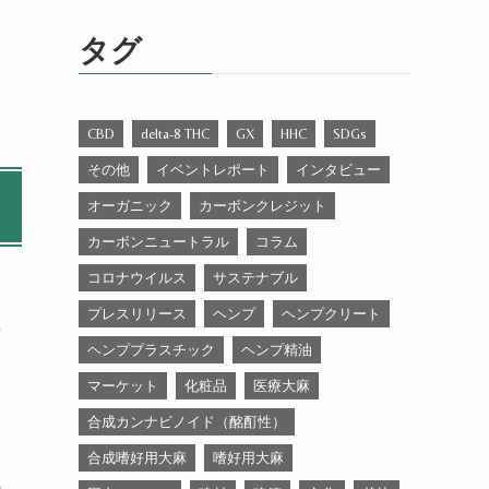
ゴ
リ
タグ
ー
CBD
delta-8 THC
GX
HHC
SDGs
その他
イベントレポート
インタビュー
オーガニック
カーボンクレジット
カーボンニュートラル
コラム
コロナウイルス
サステナブル
プレスリリース
ヘンプ
ヘンプクリート
言
ヘンププラスチック
ヘンプ精油
マーケット
化粧品
医療大麻
合成カンナビノイド（酩酊性）
合成嗜好用大麻
嗜好用大麻