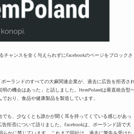
るチャンスを全く与えられず
に
Facebookのページをブロックさ
「ポーランドのすべての大麻関連
企業
が
、
過去に広告を拒否さ
説明の機会はあった
」と話し
まし
た。HemPolandは垂直統合型
んでおり、食品や健康製品を製造してい
ます
。
合でも、少なくとも誰かが聞く耳を
持っ
てく
ている
感じがあっ
よる広告拒否について語
りました
。Facebookは
、
ポーランド語で大
を明らかに禁じてい
ます
。これまで
同社
は、
過去に
警告
を受けた