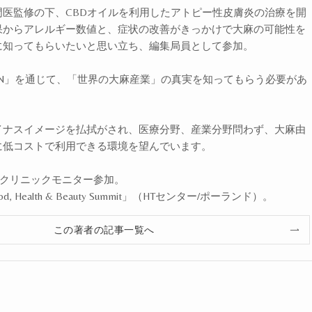
医監修の下、CBDオイルを利用したアトピー性皮膚炎の治療を開
果からアレルギー数値と、症状の改善がきっかけで大麻の可能性を
に知ってもらいたいと思い立ち、編集局員として参加。
 JAPAN」を通じて、「世界の大麻産業」の真実を知ってもらう必要があ
。
イナスイメージを払拭がされ、医療分野、産業分野問わず、大麻由
に低コストで利用できる環境を望んでいます。
エルクリニックモニター参加。
od, Health & Beauty Summit」（HTセンター/ポーランド）。
この著者の記事一覧へ