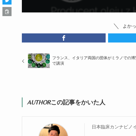
よか
フランス、イタリア両国の団体がミラノでの博
で講演
AUTHOR
この記事をかいた人
日本臨床カンナビノ