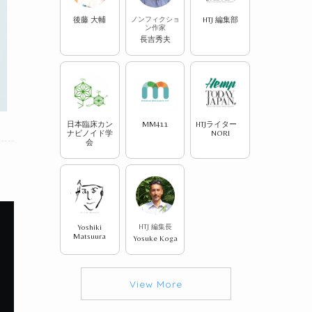
後藤 大輔
ノンフィクショ
HTJ 編集部
ン作家
長吉秀夫
日本臨床カン
MM411
HTJライター
ナビノイド学
NORI
会
Yoshiki
HTJ 編集長
Matsuura
Yosuke Koga
View More