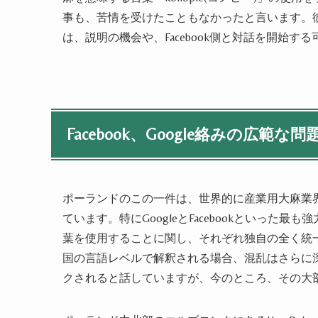
事も
、
苦情を受けたこともなかった
と
言います
。
は
、
説明の機会や、Facebook側と対話を開始す
Facebook、Google絡みの広範な問
ポーランドのこの一件は、
世界的に産業
用
大麻業
てい
ます
。特にGoogleとFacebookといった
葉を使用することに関し、それぞれ独自の全く
統
国の言語レベルで解釈される場合、混乱はさらに
クされると話してい
ます
が、今のところ、
その
大