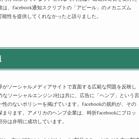
彼は、Facebook通知スクリプトの「アピール」のメカニズム
る可能性を提供して
くれなかったと語
りまし
た。
題
界が
ソーシャルメディアサイトで
直面する広範な問題を反映し
最も強力なソーシャルエンジン2社は共に、広告に「
ヘンプ
」という
一性のない
ポリシーを掲げてい
ます
。Facebookの規約が
、
その
深ま
ります
。アメリカの
ヘンプ企業
は
、
時折
Facebookにブロッ
部分は
弁明
に成功してい
ます
。