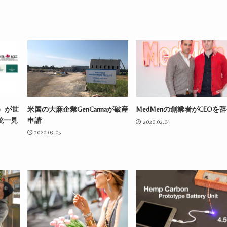
。
）が世
米国の大麻企業GenCannaが破産
MedMenの創業者がCEOを
統一見
申請
2020.02.04
2020.03.05