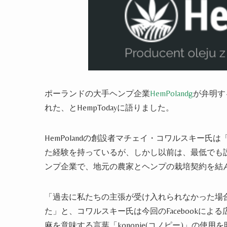
ポーランドの大手
ヘンプ企業
HemPolandg
が
弁明
す
れた、と
HempTodayに語
りました
。
HemPolandの創設者マチェイ・コワルスキー
氏
は
た経験を持っているが、しかし以前は、最低でも
ンプ
企業で、地元の農家と
ヘンプ
の栽培契約を結
「過去に私たちの主張が受け入れられなかった場
た」と
、
コワルスキー
氏
は今回のFacebookに
麻を意味する言葉「konopie(コノピー)」の使用