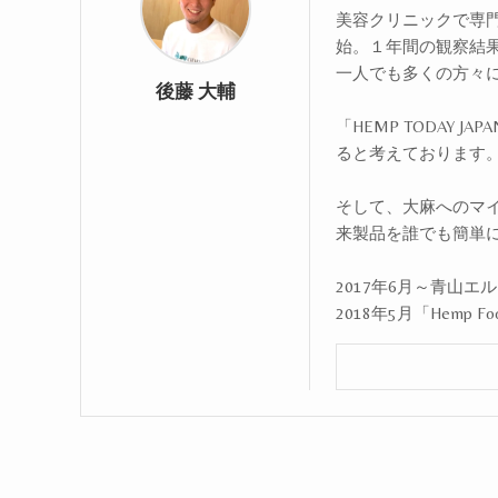
美容クリニックで専門
始。１年間の観察結
一人でも多くの方々
後藤 大輔
「HEMP TODAY
ると考えております
そして、大麻へのマ
来製品を誰でも簡単
2017年6月～青山
2018年5月「Hemp Fo