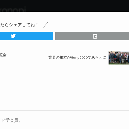
ったらシェアしてね！
覧会
業界の根本がHemp2020であらわに
イド学会員。