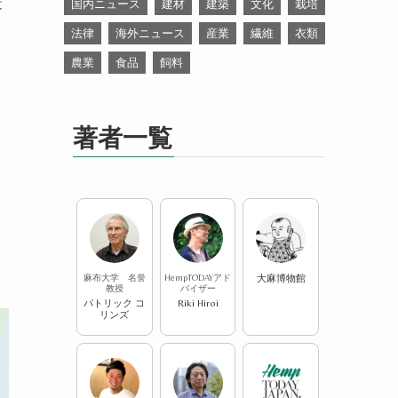
造
国内ニュース
建材
建築
文化
栽培
法律
海外ニュース
産業
繊維
衣類
農業
食品
飼料
著者一覧
麻布大学 名誉
HempTODAYアド
大麻博物館
教授
バイザー
パトリック コ
Riki Hiroi
リンズ