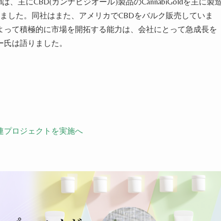
dは、
主に
CBD(カンナビジオール)製品のCannabiGoldを
主に
製
まし
た。
同社
はまた、アメリカ
で
CBDを
バルク
販売してい
ま
よって積極的に市場を開拓する能力は、会社にとって急成長を
ー氏は語
りました
。
連プロジェクトを実施へ