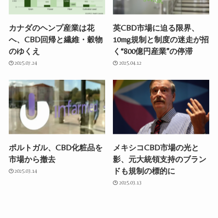
カナダのヘンプ産業は花
英CBD市場に迫る限界、
へ、CBD回帰と繊維・穀物
10mg規制と制度の迷走が招
のゆくえ
く“800億円産業”の停滞
2025.07.24
2025.04.12
ポルトガル、CBD化粧品を
メキシコCBD市場の光と
市場から撤去
影、元大統領支持のブラン
ドも規制の標的に
2025.03.14
2025.03.13