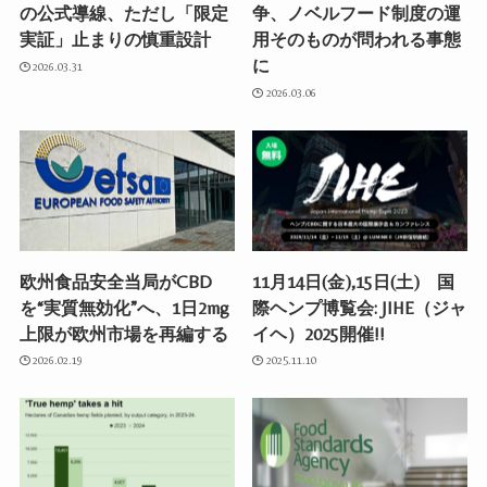
の公式導線、ただし「限定
争、ノベルフード制度の運
実証」止まりの慎重設計
用そのものが問われる事態
に
2026.03.31
2026.03.06
欧州食品安全当局がCBD
11月14日(金),15日(土) 国
を“実質無効化”へ、1日2mg
際ヘンプ博覧会: JIHE（ジャ
上限が欧州市場を再編する
イヘ）2025開催!!
2026.02.19
2025.11.10