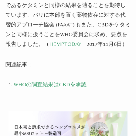
であるケタミンと同様の結果を辿ることを期待し
てい
ます
。パリに本部を置く薬物依存に対する代
替的アプローチ協会 (FAAAT) もまた、CBDをケタミ
ンと同様に扱うことをWHO委員会に求め、要点を
報告し
まし
た。（
HEMPTODAY
2017年11月6日）
関連記事：
WHOの調査結果はCBDを承認