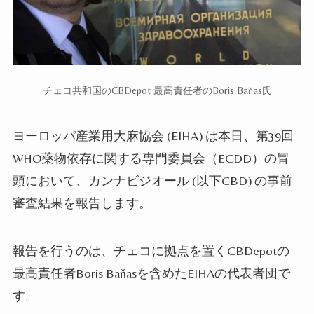
チェコ共和国のCBDepot 最高責任者のBoris Baňas氏
ヨーロッパ産業用大麻協会 (EIHA) は本日、第39回
WHO薬物依存に関する専門委員会
（ECDD）
の
冒
頭
において、カンナビジオール (以下CBD) の事前
審査結果を報告
します
。
報告を行うのは、チェコに拠点を置くCBDepot
の
最高責任者Boris Baňasを含めたEIHAの代表者団
で
す
。