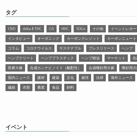
タグ
CBD
delta-8 THC
GX
HHC
SDGs
その他
イベントレポー
インタビュー
オーガニック
カーボンクレジット
カーボンニュート
コラム
コロナウイルス
サステナブル
プレスリリース
ヘンプ
ヘンプクリート
ヘンププラスチック
ヘンプ精油
マーケット
化
医療大麻
合成カンナビノイド（酩酊性）
合成嗜好用大麻
嗜好用大
国内ニュース
建材
建築
文化
栽培
法律
海外ニュース
繊維
衣類
農業
食品
飼料
イベント