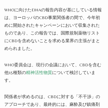
WHOに向けたEIHAの報告内容が基にしている情報
は、ヨーロッパのCBD
事業
関係者の間で、今年初
めに開始されたキャンペーンにおいて収集された
ものであり、この報告では、国際規制薬物リスト
にCBDを含めないことを求める業界の主張がまと
められ
ました
。
WHO委員会は、現行の会議において、CBDを含む
他15種類の
精神活性物質
について検討
してい
ま
す
。
関係者が求めるのは、CBDに対する「
不
干渉」の
アプロ
ー
チであり、最終的には、麻酔及び鎮痛剤