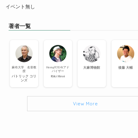
イベント無し
著者一覧
麻布大学 名誉教
HempTODAYアド
大麻博物館
後藤 大輔
授
バイザー
パトリック コリ
Riki Hiroi
ンズ
View More