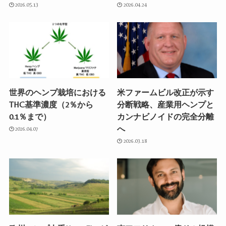
2026.05.13
2026.04.24
世界のヘンプ栽培における
米ファームビル改正が示す
THC基準濃度（2％から
分断戦略、産業用ヘンプと
0.1％まで）
カンナビノイドの完全分離
へ
2026.04.07
2026.03.18