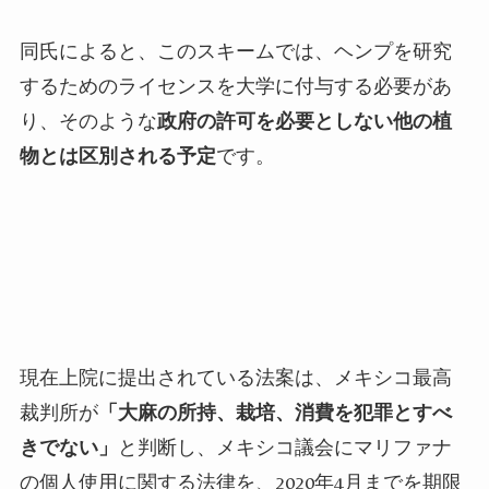
同氏によると、このスキームでは、ヘンプを研究
するためのライセンスを大学に付与する必要があ
り、そのような
政府の許可を必要としない他の植
物とは区別される予定
です。
現在上院に提出されている法案は、メキシコ最高
裁判所が
「大麻の所持、栽培、消費を犯罪とすべ
きでない」
と判断し、メキシコ議会にマリファナ
の個人使用に関する法律を、
2020
年
4
月までを期限