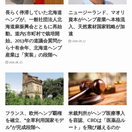
長らく停滞していた北海道
ニュージーランド、マオリ
ヘンプが、一般社団法人北
資本がヘンプ産業へ本格流
海道麻振興会とともに再始
入、天然素材国家戦略が加
動。道内5市町村で栽培開
速
始。2013年の道議会質問か
2026.05.27
ら十有余年、北海道ヘンプ
産業は「実装」の段階へ
2026.06.15
フランス、欧州ヘンプ覇権
米裁判所がヘンプ医療導入
を確立、“全草利用国家モデ
を容認、CBDは「医薬品ル
ル”が完成段階へ
ート」を飛び越えるのか