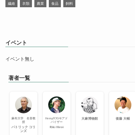
繊維
衣類
農業
食品
飼料
イベント
イベント無し
著者一覧
麻布大学 名誉教
HempTODAYアド
大麻博物館
後藤 大輔
授
バイザー
パトリック コリ
Riki Hiroi
ンズ