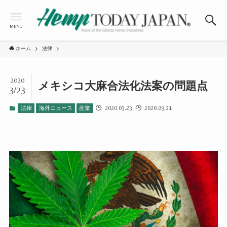
MENU
ホーム
法律
2020
メキシコ大麻合法化法案の問題点
3/23
2020.03.23
2020.09.21
法律
海外ニュース
産業