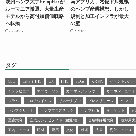
欧州ヘンプ大手HempFlaxが
南アフリカ、25億ドル規模
ルーマニア撤退、大量生産
のヘンプ産業構想、しかし
モデルから高付加価値戦略
規制と加工インフラが最大
へ転換
の壁
2026.03.16
2026.03.10
タグ
CBD
delta-8 THC
GX
HHC
SDGs
その他
イベントレポー
インタビュー
オーガニック
カーボンクレジット
カーボンニュート
コラム
コロナウイルス
サステナブル
プレスリリース
ヘンプ
ヘンプクリート
ヘンププラスチック
ヘンプ精油
マーケット
化
医療大麻
合成カンナビノイド（酩酊性）
合成嗜好用大麻
嗜好用大
国内ニュース
建材
建築
文化
栽培
法律
海外ニュース