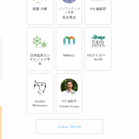
後藤 大輔
ノンフィクショ
HTJ 編集部
ン作家
長吉秀夫
日本臨床カン
MM411
HTJライター
ナビノイド学
NORI
会
Yoshiki
HTJ 編集長
Matsuura
Yosuke Koga
View More