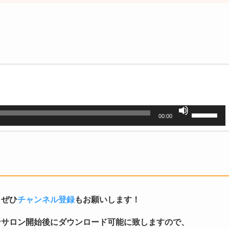
ボ
00:00
リ
ュ
ー
ム
調
節
に
は
、ぜひ
チャンネル登録
もお願いします！
上
下
ンサロン開始後にダウンロード可能に致しますので、
矢