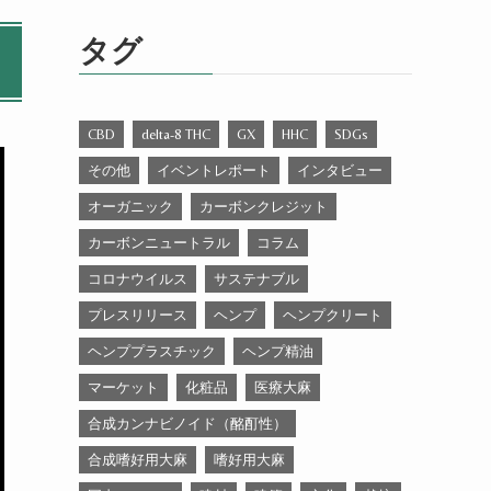
ゴ
リ
タグ
ー
CBD
delta-8 THC
GX
HHC
SDGs
その他
イベントレポート
インタビュー
オーガニック
カーボンクレジット
カーボンニュートラル
コラム
コロナウイルス
サステナブル
プレスリリース
ヘンプ
ヘンプクリート
ヘンププラスチック
ヘンプ精油
マーケット
化粧品
医療大麻
合成カンナビノイド（酩酊性）
合成嗜好用大麻
嗜好用大麻