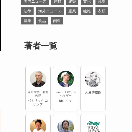
国内ニュース
建材
建築
文化
栽培
法律
海外ニュース
産業
繊維
衣類
農業
食品
飼料
著者一覧
麻布大学 名誉
HempTODAYアド
大麻博物館
教授
バイザー
パトリック コ
Riki Hiroi
リンズ