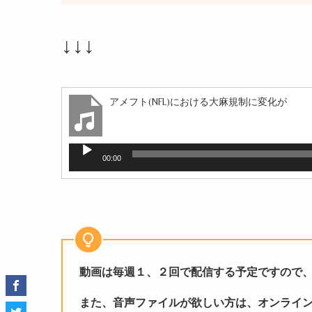
↓↓↓
アメフト(NFL)における大麻規制に変化が
音
00:00
声
プ
レ
ー
ヤ
ー
動画は毎週１、２回で配信する予定ですので
また、音声ファイルが欲しい方は、オンライ