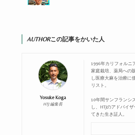
AUTHOR
この記事をかいた人
1996年カリフォル
家庭栽培、薬局への
し医療大麻を治療に
リスト。
Yosuke Koga
10年間サンフランシ
HTJ 編集長
し、HTJのアドバイ
てきた生き証人。