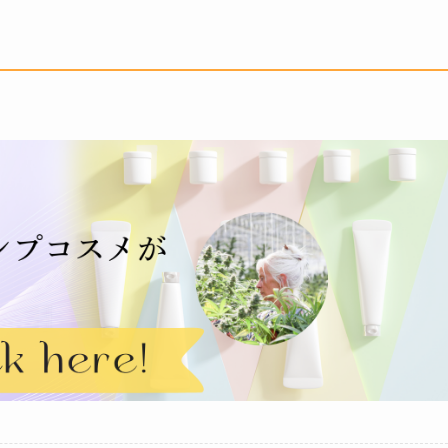
印
キ
ー
を
使
っ
て
く
だ
さ
い。