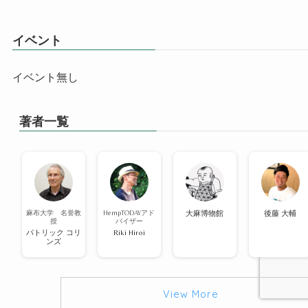
イベント
イベント無し
著者一覧
麻布大学 名誉教
HempTODAYアド
大麻博物館
後藤 大輔
授
バイザー
パトリック コリ
Riki Hiroi
ンズ
View More