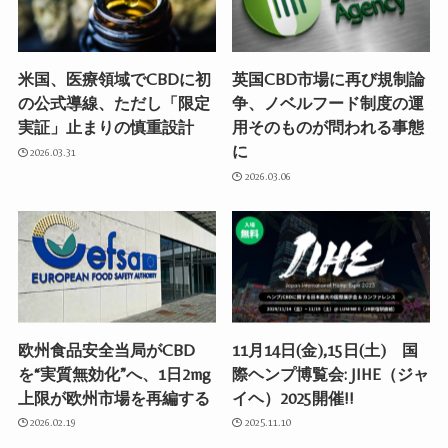
米国、医療領域でCBDに初
英国CBD市場に再び規制論
の公式導線、ただし「限定
争、ノベルフード制度の運
実証」止まりの慎重設計
用そのものが問われる事態
に
2026.03.31
2026.03.06
欧州食品安全当局がCBD
11月14日(金),15日(土) 国
を“実質無効化”へ、1日2mg
際ヘンプ博覧会: JIHE（ジャ
上限が欧州市場を再編する
イヘ）2025開催!!
2026.02.19
2025.11.10