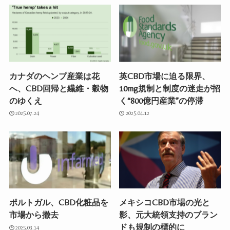
カナダのヘンプ産業は花
英CBD市場に迫る限界、
へ、CBD回帰と繊維・穀物
10mg規制と制度の迷走が招
のゆくえ
く“800億円産業”の停滞
2025.07.24
2025.04.12
ポルトガル、CBD化粧品を
メキシコCBD市場の光と
市場から撤去
影、元大統領支持のブラン
ドも規制の標的に
2025.03.14