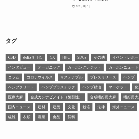
2025.03.13
タグ
CBD
delta-8 THC
GX
HHC
SDGs
その他
イベントレポー
インタビュー
オーガニック
カーボンクレジット
カーボンニュート
コラム
コロナウイルス
サステナブル
プレスリリース
ヘンプ
ヘンプクリート
ヘンププラスチック
ヘンプ精油
マーケット
化
医療大麻
合成カンナビノイド（酩酊性）
合成嗜好用大麻
嗜好用大
国内ニュース
建材
建築
文化
栽培
法律
海外ニュース
繊維
衣類
農業
食品
飼料