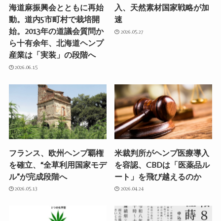
海道麻振興会とともに再始
入、天然素材国家戦略が加
動。道内5市町村で栽培開
速
始。2013年の道議会質問か
2026.05.27
ら十有余年、北海道ヘンプ
産業は「実装」の段階へ
2026.06.15
フランス、欧州ヘンプ覇権
米裁判所がヘンプ医療導入
を確立、“全草利用国家モデ
を容認、CBDは「医薬品ル
ル”が完成段階へ
ート」を飛び越えるのか
2026.05.13
2026.04.24