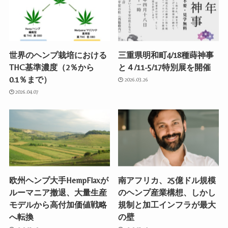
世界のヘンプ栽培における
三重県明和町4/18種蒔神事
THC基準濃度（2％から
と４/11-5/17特別展を開催
0.1％まで）
2026.03.26
2026.04.07
欧州ヘンプ大手HempFlaxが
南アフリカ、25億ドル規模
ルーマニア撤退、大量生産
のヘンプ産業構想、しかし
モデルから高付加価値戦略
規制と加工インフラが最大
へ転換
の壁