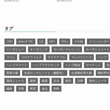
2026.03.16
2026.03.10
タグ
CBD
delta-8 THC
GX
HHC
SDGs
その他
イベントレポー
インタビュー
オーガニック
カーボンクレジット
カーボンニュート
コラム
コロナウイルス
サステナブル
プレスリリース
ヘンプ
ヘンプクリート
ヘンププラスチック
ヘンプ精油
マーケット
化
医療大麻
合成カンナビノイド（酩酊性）
合成嗜好用大麻
嗜好用大
国内ニュース
建材
建築
文化
栽培
法律
海外ニュース
繊維
衣類
農業
食品
飼料