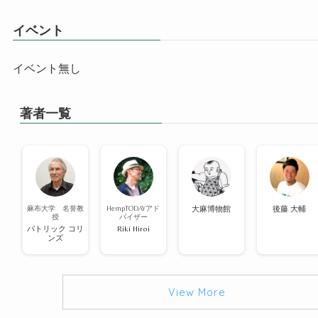
イベント
イベント無し
著者一覧
麻布大学 名誉教
HempTODAYアド
大麻博物館
後藤 大輔
授
バイザー
パトリック コリ
Riki Hiroi
ンズ
View More