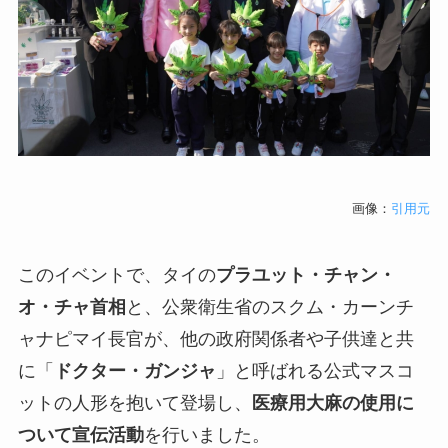
画像：
引用元
このイベントで、タイの
プラユット・チャン・
オ・チャ首相
と、公衆衛生省のスクム・カーンチ
ャナピマイ長官が、
他の政府関係者や子供達と共
に
「
ドクター・ガンジャ
」と呼ばれる公式マスコ
ットの人形を抱いて登場し、
医療用大麻の使用に
ついて宣伝活動
を行いました。