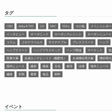
タグ
CBD
delta-8 THC
GX
HHC
SDGs
その他
イベントレポー
インタビュー
オーガニック
カーボンクレジット
カーボンニュート
コラム
コロナウイルス
サステナブル
プレスリリース
ヘンプ
ヘンプクリート
ヘンププラスチック
ヘンプ精油
マーケット
化
医療大麻
合成カンナビノイド（酩酊性）
合成嗜好用大麻
嗜好用大
国内ニュース
建材
建築
文化
栽培
法律
海外ニュース
繊維
衣類
農業
食品
飼料
イベント