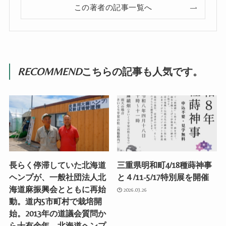
この著者の記事一覧へ
RECOMMEND
こちらの記事も人気です。
長らく停滞していた北海道
三重県明和町4/18種蒔神事
ヘンプが、一般社団法人北
と４/11-5/17特別展を開催
海道麻振興会とともに再始
2026.03.26
動。道内5市町村で栽培開
始。2013年の道議会質問か
ら十有余年、北海道ヘンプ