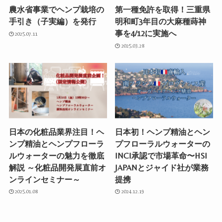
農水省事業でヘンプ栽培の
第一種免許を取得！三重県
手引き（子実編）を発行
明和町3年目の大麻種蒔神
事を4/12に実施へ
2025.07.11
2025.03.28
日本の化粧品業界注目！ヘ
日本初！ヘンプ精油とヘン
ンプ精油とヘンプフローラ
プフローラルウォーターの
ルウォーターの魅力を徹底
INCI承認で市場革命〜HSI
解説 ～化粧品開発展直前オ
JAPANとジャイド社が業務
ンラインセミナー～
提携
2025.01.08
2024.12.19