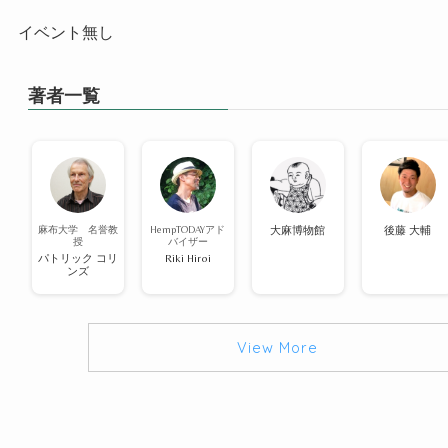
イベント無し
著者一覧
麻布大学 名誉教
HempTODAYアド
大麻博物館
後藤 大輔
授
バイザー
パトリック コリ
Riki Hiroi
ンズ
View More