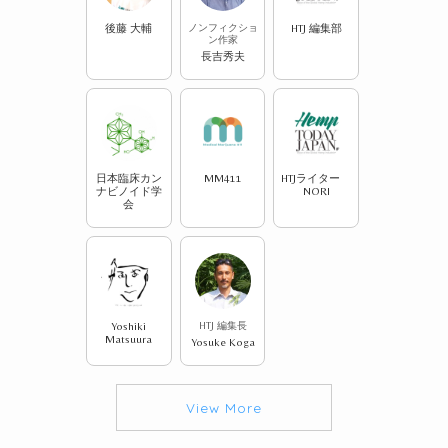
後藤 大輔
ノンフィクショ
HTJ 編集部
ン作家
長吉秀夫
日本臨床カン
MM411
HTJライター
ナビノイド学
NORI
会
Yoshiki
HTJ 編集長
Matsuura
Yosuke Koga
View More