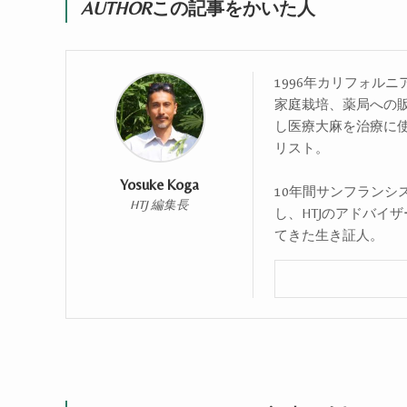
AUTHOR
この記事をかいた人
1996年カリフォル
家庭栽培、薬局への
し医療大麻を治療に
リスト。
Yosuke Koga
10年間サンフランシ
HTJ 編集長
し、HTJのアドバイ
てきた生き証人。