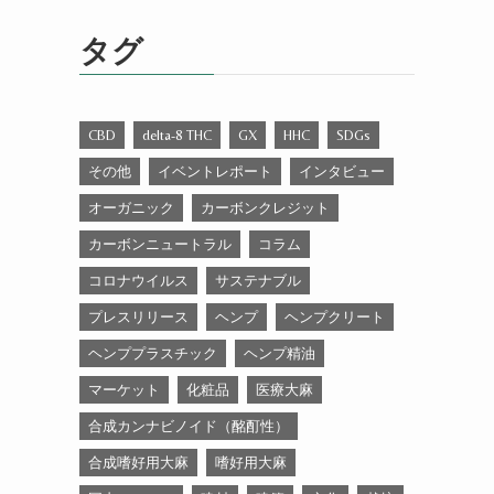
ゴ
リ
タグ
ー
CBD
delta-8 THC
GX
HHC
SDGs
その他
イベントレポート
インタビュー
オーガニック
カーボンクレジット
カーボンニュートラル
コラム
コロナウイルス
サステナブル
プレスリリース
ヘンプ
ヘンプクリート
ヘンププラスチック
ヘンプ精油
マーケット
化粧品
医療大麻
合成カンナビノイド（酩酊性）
合成嗜好用大麻
嗜好用大麻