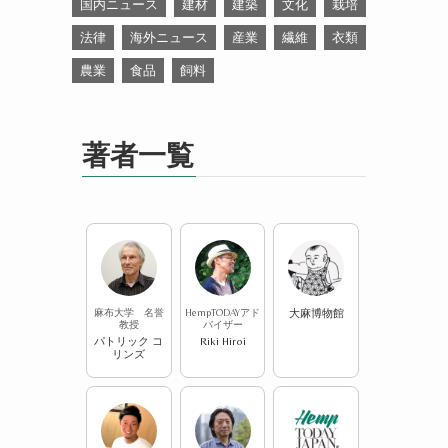
国内ニュース
建材
建築
文化
栽培
法律
海外ニュース
産業
繊維
衣類
ト
農業
食品
飼料
著者一覧
麻布大学 名誉
HempTODAYアド
大麻博物館
教授
バイザー
パトリック コ
Riki Hiroi
リンズ