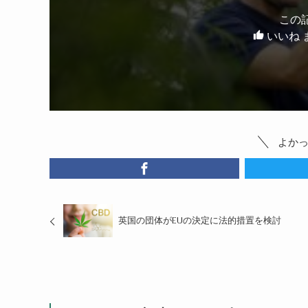
この
いいね 
よか
英国の団体がEUの決定に法的措置を検討