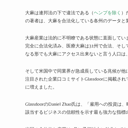
大麻は連邦法の下で違法である（
ヘンプを除く
）
の著者は、大麻を合法化している各州のデータと
大麻産業は法的に不明瞭である状態に直面してい
完全に合法化済み、医療大麻は31州で合法、そし
なる形でも大麻にアクセス出来ないと言う人口は
そして米国中で同業界が急成長している兆候が他
注目された企業口コミサイトGlassdoorに掲載され
に増えました。
GlassdoorのDaniel Zhao氏は、「雇用
該当するビジネスの信頼性を示す最も強力な指標