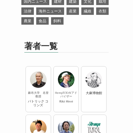
国内ニュース
建材
建築
文化
栽培
法律
海外ニュース
産業
繊維
衣類
農業
食品
飼料
著者一覧
麻布大学 名誉
HempTODAYアド
大麻博物館
教授
バイザー
パトリック コ
Riki Hiroi
リンズ