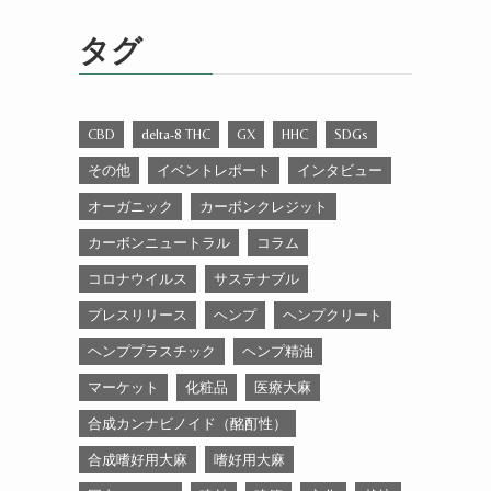
ゴ
リ
タグ
ー
CBD
delta-8 THC
GX
HHC
SDGs
その他
イベントレポート
インタビュー
オーガニック
カーボンクレジット
カーボンニュートラル
コラム
コロナウイルス
サステナブル
プレスリリース
ヘンプ
ヘンプクリート
ヘンププラスチック
ヘンプ精油
マーケット
化粧品
医療大麻
合成カンナビノイド（酩酊性）
合成嗜好用大麻
嗜好用大麻