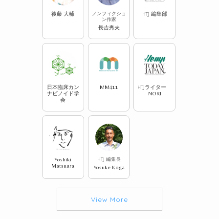
後藤 大輔
ノンフィクショ
HTJ 編集部
ン作家
長吉秀夫
日本臨床カン
MM411
HTJライター
ナビノイド学
NORI
会
Yoshiki
HTJ 編集長
Matsuura
Yosuke Koga
View More