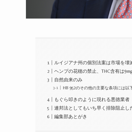
ルイジアナ州の個別法案は市場を壊
ヘンプの花穂の禁止、THC含有は9m
自然由来のみ
HB 952のその他の主要な条項には
もぐら叩きのように現れる悪徳業者
連邦法としてもいち早く排除阻止し
編集部あとがき