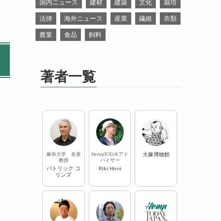
国内ニュース
建材
建築
文化
栽培
法律
海外ニュース
産業
繊維
衣類
農業
食品
飼料
著者一覧
麻布大学 名誉
HempTODAYアド
大麻博物館
た
教授
バイザー
パトリック コ
Riki Hiroi
リンズ