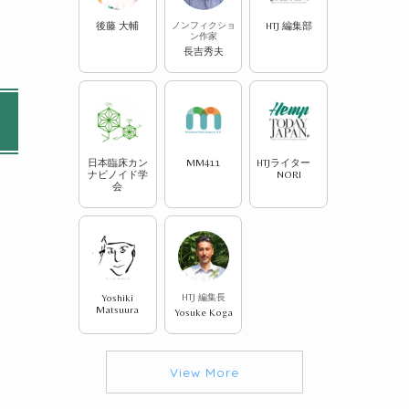
後藤 大輔
ノンフィクショ
HTJ 編集部
ン作家
長吉秀夫
日本臨床カン
MM411
HTJライター
ナビノイド学
NORI
会
Yoshiki
HTJ 編集長
Matsuura
Yosuke Koga
View More