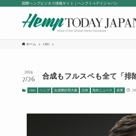
国際ヘンプビジネス情報サイト｜ヘンプトゥデイジャパン
ホーム
CBD
2024
合成もフルスペも全て「排
7/26
20
CBD
ヘンプ
合成嗜好用大麻
法律
海外ニュース
産業