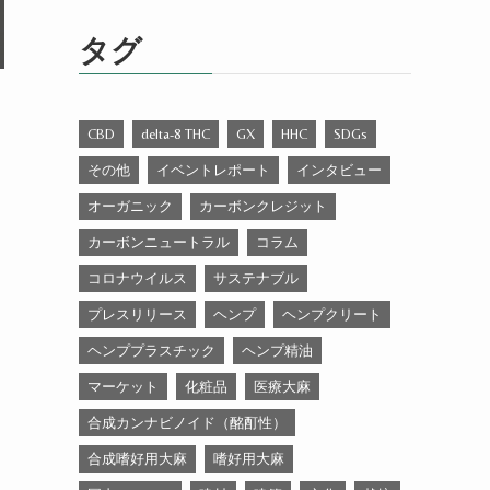
ゴ
リ
タグ
ー
CBD
delta-8 THC
GX
HHC
SDGs
その他
イベントレポート
インタビュー
オーガニック
カーボンクレジット
カーボンニュートラル
コラム
コロナウイルス
サステナブル
プレスリリース
ヘンプ
ヘンプクリート
ヘンププラスチック
ヘンプ精油
マーケット
化粧品
医療大麻
合成カンナビノイド（酩酊性）
合成嗜好用大麻
嗜好用大麻