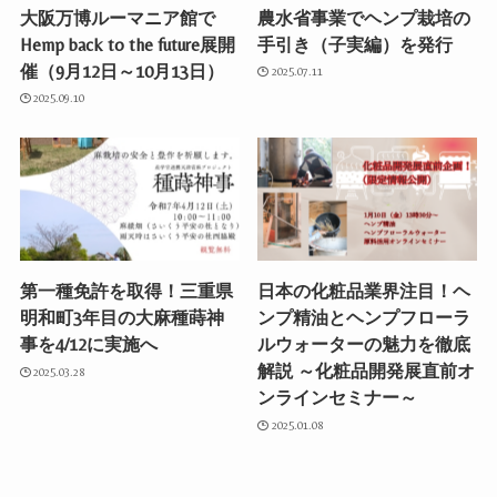
大阪万博ルーマニア館で
農水省事業でヘンプ栽培の
Hemp back to the future展開
手引き（子実編）を発行
催（9月12日～10月13日）
2025.07.11
2025.09.10
第一種免許を取得！三重県
日本の化粧品業界注目！ヘ
明和町3年目の大麻種蒔神
ンプ精油とヘンプフローラ
事を4/12に実施へ
ルウォーターの魅力を徹底
解説 ～化粧品開発展直前オ
2025.03.28
ンラインセミナー～
2025.01.08