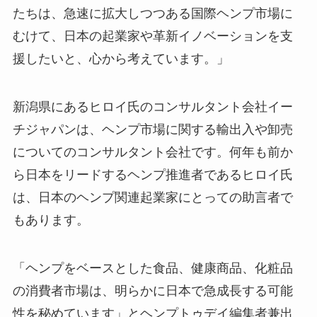
たちは、急速に拡大しつつある国際
ヘンプ
市場に
むけて、日本の起業家や
革新
イノベーション
を支
援したいと
、
心から考えています。」
新潟県にあるヒロイ氏のコンサルタント会社イー
チジャパンは、
ヘンプ市場に関する
輸出入や
卸売
についてのコンサルタント会社です。何年も前か
ら日本をリードする
ヘンプ推進者
であるヒロイ氏
は、日本の
ヘンプ
関連起業家にとっての助言者で
もあります。
「
ヘンプ
をベースとした食品、健康商品、化粧品
の消費者市場は、
明らかに
日本で急成長する可能
性を秘めています」とヘンプトゥデイ編集者兼出