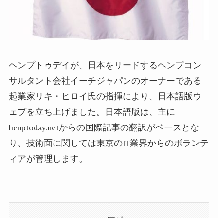
ヘンプトゥデイが、日本をリードする
ヘンプ
コン
サルタント
会社イーチジャパンのオーナーである
起業家リキ・ヒロイ氏の指揮により、日本語版ウ
ェブを立ち上げました。
日本語版
は、主に
henptoday.netからの国際記事の翻訳がベースとな
り、
技術面に関して
は東京のIT業界からのボランテ
ィアが管理します。