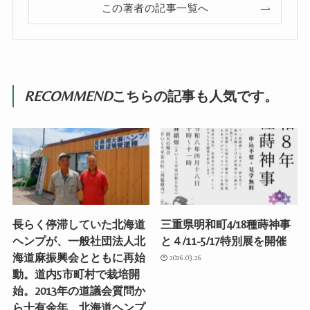
この著者の記事一覧へ
RECOMMEND
こちらの記事も人気です。
長らく停滞していた北海道
三重県明和町4/18種蒔神事
ヘンプが、一般社団法人北
と４/11-5/17特別展を開催
海道麻振興会とともに再始
2026.03.26
動。道内5市町村で栽培開
始。2013年の道議会質問か
ら十有余年、北海道ヘンプ