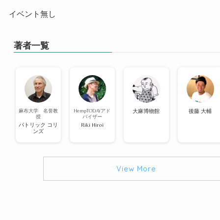
イベント無し
著者一覧
麻布大学 名誉教
HempTODAYアド
大麻博物館
後藤 大輔
授
バイザー
パトリック コリ
Riki Hiroi
ンズ
View More