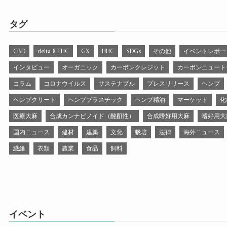
タグ
CBD
delta-8 THC
GX
HHC
SDGs
その他
イベントレポー
インタビュー
オーガニック
カーボンクレジット
カーボンニュート
コラム
コロナウイルス
サステナブル
プレスリリース
ヘンプ
ヘンプクリート
ヘンププラスチック
ヘンプ精油
マーケット
化
医療大麻
合成カンナビノイド（酩酊性）
合成嗜好用大麻
嗜好用大
国内ニュース
建材
建築
文化
栽培
法律
海外ニュース
繊維
衣類
農業
食品
飼料
イベント