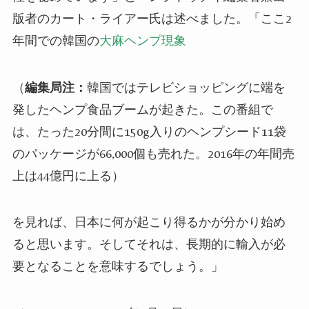
版者の
カート・ライアー
氏は述べました。「ここ2
年間で
の
韓国の
大麻
ヘンプ
現象
（
編集局注：
韓国ではテレビショッピングに端を
発したヘンプ食品ブームが起きた。この番組で
は、たった20分間に150g入りのヘンプシード11袋
のパッケージが66,000個も売れた。2016年の年間売
上は44億円に上る
）
を見れば、日本に何が起こり得るかが
分かり
始め
ると思います。そしてそれは、長期的に輸入が必
要となることを意味するでしょう。」