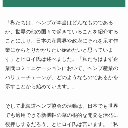
「私たちは、
ヘンプ
が本当はどんなものである
か、世界の他の国々で起きていることを
紹介
する
ことにより、日本の産業界や政府に
それを
示す作
業
に
から
とりかかりたい
始めたい
と思
って
いま
す」とヒロイ氏は述べました。「私たちはまず企
業間コミュニケーションにおいて、
ヘンプ
産業の
バリューチェーン
が
、どのような
ものであるかを
示すことから始めています。」
そして北海道
ヘンプ協会
の活動は、日本でも世界
でも適用できる新機軸の草の根的な開発を活発に
後押しするだろう
、
とヒロイ氏は言います。「私