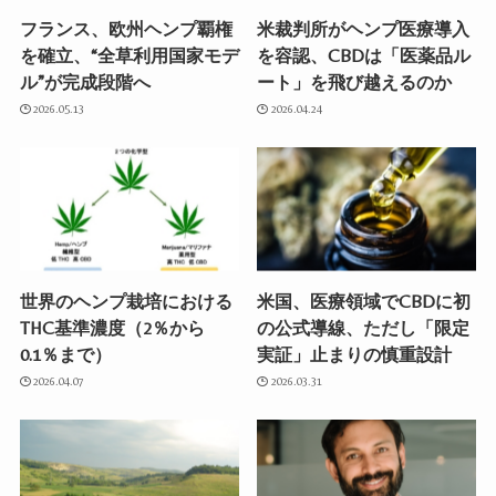
フランス、欧州ヘンプ覇権
米裁判所がヘンプ医療導入
を確立、“全草利用国家モデ
を容認、CBDは「医薬品ル
ル”が完成段階へ
ート」を飛び越えるのか
2026.05.13
2026.04.24
世界のヘンプ栽培における
米国、医療領域でCBDに初
THC基準濃度（2％から
の公式導線、ただし「限定
0.1％まで）
実証」止まりの慎重設計
2026.04.07
2026.03.31