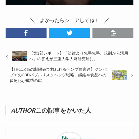
よかったらシェアしてね！
【第1部レポート】「法律より先手先手、規制から活用
へ」の答えが三重大学大麻研究所に。
【THC1.0%の制限値で救われるヘンプ農家達】ジンバ
ブエのCBDバブルリスクヘッジ戦略、繊維や食品への
多角化が成功の鍵
AUTHOR
この記事をかいた人