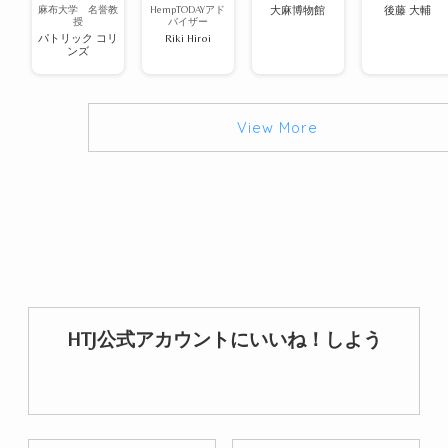
麻布大学 名誉教
HempTODAYアド
大麻博物館
後藤 大輔
授
バイザー
パトリック コリ
Riki Hiroi
ンズ
View More
HTJ公式アカウントにいいね！しよう