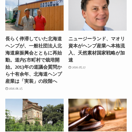
長らく停滞していた北海道
ニュージーランド、マオリ
ヘンプが、一般社団法人北
資本がヘンプ産業へ本格流
海道麻振興会とともに再始
入、天然素材国家戦略が加
動。道内5市町村で栽培開
速
始。2013年の道議会質問か
2026.05.27
ら十有余年、北海道ヘンプ
産業は「実装」の段階へ
2026.06.15