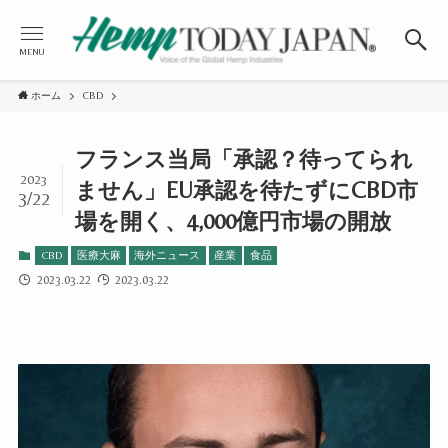
MENU
ホーム
CBD
フランス当局「承認？待ってられ
2023
ません」EU承認を待たずにCBD市
3/22
場を開く、4,000億円市場の開放
CBD
医療大麻
海外ニュース
産業
食品
2023.03.22
2023.03.22