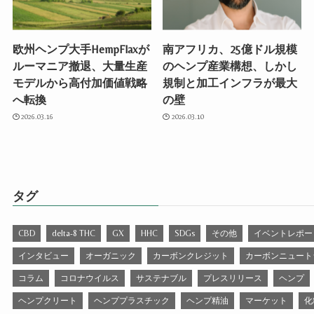
欧州ヘンプ大手HempFlaxが
南アフリカ、25億ドル規模
ルーマニア撤退、大量生産
のヘンプ産業構想、しかし
モデルから高付加価値戦略
規制と加工インフラが最大
へ転換
の壁
2026.03.16
2026.03.10
タグ
CBD
delta-8 THC
GX
HHC
SDGs
その他
イベントレポー
インタビュー
オーガニック
カーボンクレジット
カーボンニュート
コラム
コロナウイルス
サステナブル
プレスリリース
ヘンプ
ヘンプクリート
ヘンププラスチック
ヘンプ精油
マーケット
化