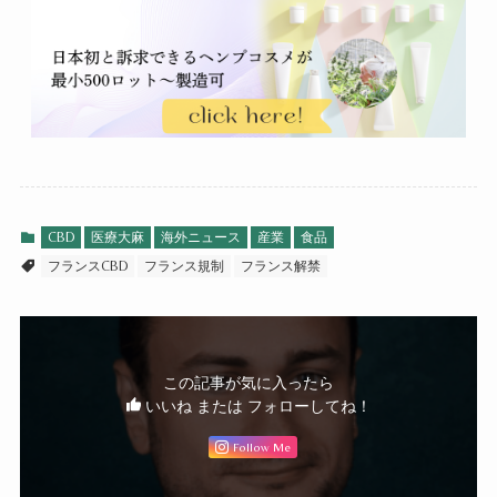
CBD
医療大麻
海外ニュース
産業
食品
フランスCBD
フランス規制
フランス解禁
この記事が気に入ったら
いいね または フォローしてね！
Follow Me