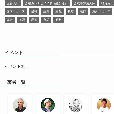
医療大麻
合成カンナビノイド（酩酊性）
合成嗜好用大麻
嗜好用大
国内ニュース
建材
建築
文化
栽培
法律
海外ニュース
繊維
衣類
農業
食品
飼料
イベント
イベント無し
著者一覧