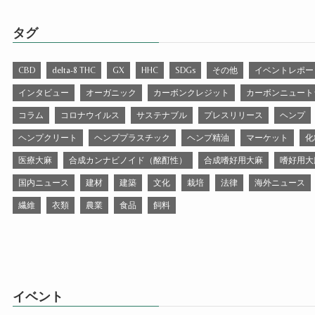
タグ
CBD
delta-8 THC
GX
HHC
SDGs
その他
イベントレポー
インタビュー
オーガニック
カーボンクレジット
カーボンニュート
コラム
コロナウイルス
サステナブル
プレスリリース
ヘンプ
ヘンプクリート
ヘンププラスチック
ヘンプ精油
マーケット
化
医療大麻
合成カンナビノイド（酩酊性）
合成嗜好用大麻
嗜好用大
国内ニュース
建材
建築
文化
栽培
法律
海外ニュース
繊維
衣類
農業
食品
飼料
イベント