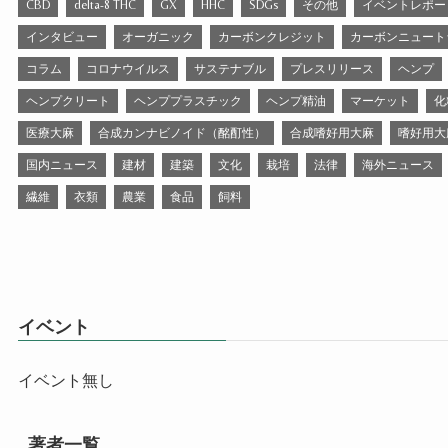
CBD
delta-8 THC
GX
HHC
SDGs
その他
イベントレポー
インタビュー
オーガニック
カーボンクレジット
カーボンニュート
コラム
コロナウイルス
サステナブル
プレスリリース
ヘンプ
ヘンプクリート
ヘンププラスチック
ヘンプ精油
マーケット
化
医療大麻
合成カンナビノイド（酩酊性）
合成嗜好用大麻
嗜好用大
国内ニュース
建材
建築
文化
栽培
法律
海外ニュース
繊維
衣類
農業
食品
飼料
イベント
イベント無し
著者一覧