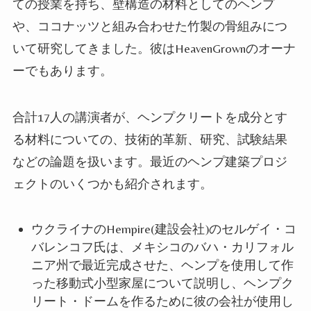
ての授業を持ち、壁構造の材料としての
ヘンプ
や
、
ココ
ナッツ
と組み合わせた竹製の骨組みにつ
いて研究してきま
した
。彼はHeavenGrownのオーナ
ーで
もあります
。
合計17人の講演者が、ヘンプクリートを成分とす
る材料についての、技術的革新、研究、試験結果
などの論題を扱
います
。最近のヘンプ建築プロジ
ェクトのいくつかも紹介され
ます
。
ウクライナのHempire(建設会社)のセル
ゲイ
・コ
バレンコフ氏は、メキシコのバハ・カリフォル
ニア州で最近完成させた、
ヘンプ
を使用して作
った移動式小型家屋について説明し、ヘンプク
リート・ドームを作るために彼の会社が使用し