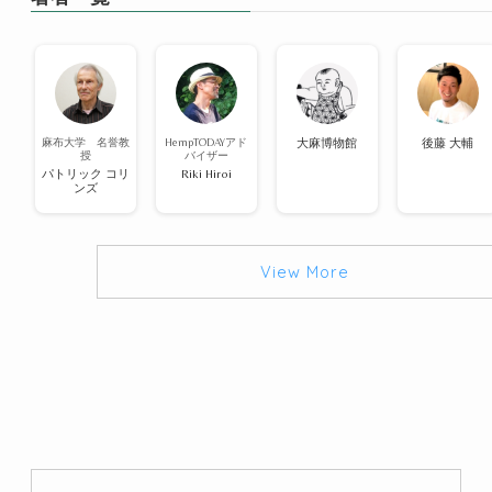
麻布大学 名誉教
HempTODAYアド
大麻博物館
後藤 大輔
授
バイザー
パトリック コリ
Riki Hiroi
ンズ
View More