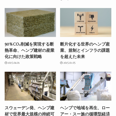
90％CO₂削減を実現する断
断片化する世界のヘンプ産
熱革命、ヘンプ建材の産業
業、規制とインフラの課題
化に向けた政策戦略
を超えた未来
2025.04.01
2025.02.05
スウェーデン発、ヘンプ建
ヘンプで地域を再生、ロー
材で世界最大規模の持続可
アー・スー族の循環型経済