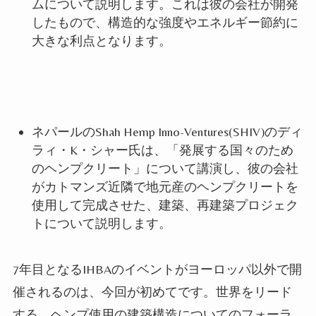
ムについて説明
します
。これは彼の会社が開発
したもので、構造的な強度やエネルギー節約に
大きな利点とな
ります
。
ネパールのShah Hemp Inno-Ventures(SHIV)のディ
ラィ・K・シャー氏は、「発展する国々のため
のヘンプクリート」について講演し、彼の会社
がカトマンズ近隣で地元産のヘンプクリートを
使用して完成させた、建築、再建築プロジェク
トについて説明
します
。
7年目となるIHBAのイベントがヨーロッパ以外で開
催されるのは、今回が初めてで
す
。世界をリード
する、
ヘンプ
使用の建築構造についてのフォーラ