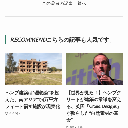
この著者の記事一覧へ
RECOMMEND
こちらの記事も人気です。
ヘンプ建築は“理想論”を超
【世界が見た！】ヘンプク
えた、南アジアで4万平方
リートが建築の常識を変え
フィート福祉施設が現実化
る、英国『Grand Designs』
が照らした“自然素材の革
2026.05.21
命”
2025.10.06