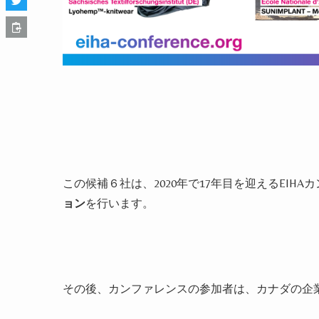
この候補６社は、
2020
年で
17
年目を迎える
EIHA
カ
ョン
を行います。
その後、カンファレンスの参加者は、カナダの企