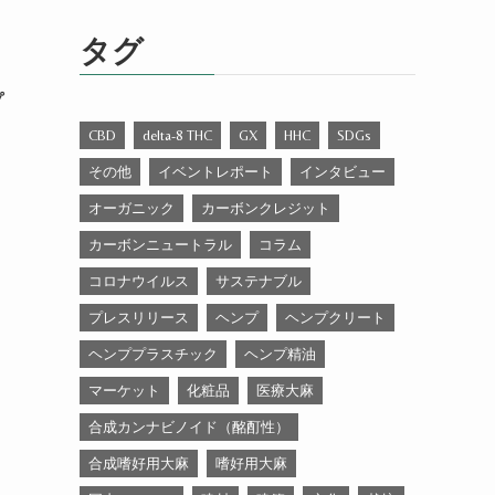
ゴ
リ
タグ
ー
プ
CBD
delta-8 THC
GX
HHC
SDGs
その他
イベントレポート
インタビュー
オーガニック
カーボンクレジット
カーボンニュートラル
コラム
コロナウイルス
サステナブル
プレスリリース
ヘンプ
ヘンプクリート
ヘンププラスチック
ヘンプ精油
マーケット
化粧品
医療大麻
合成カンナビノイド（酩酊性）
合成嗜好用大麻
嗜好用大麻