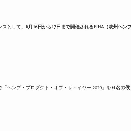
ンスとして、
6
月
16
日から
17
日まで開催される
EIHA
（欧州ヘン
で「ヘンプ・プロダクト・オブ・ザ・イヤー
2020
」を
６名の候