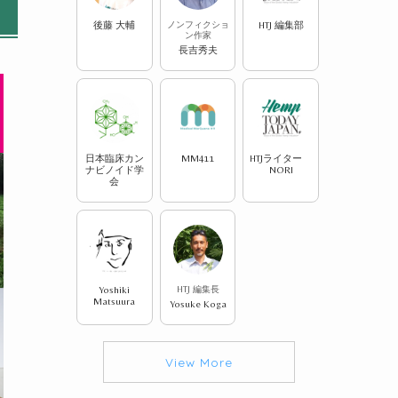
後藤 大輔
ノンフィクショ
HTJ 編集部
ン作家
長吉秀夫
日本臨床カン
MM411
HTJライター
ナビノイド学
NORI
会
Yoshiki
HTJ 編集長
Matsuura
Yosuke Koga
View More