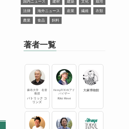
国内ニュース
建材
建築
文化
栽培
法律
海外ニュース
産業
繊維
衣類
農業
食品
飼料
著者一覧
麻布大学 名誉
HempTODAYアド
大麻博物館
教授
バイザー
パトリック コ
Riki Hiroi
リンズ