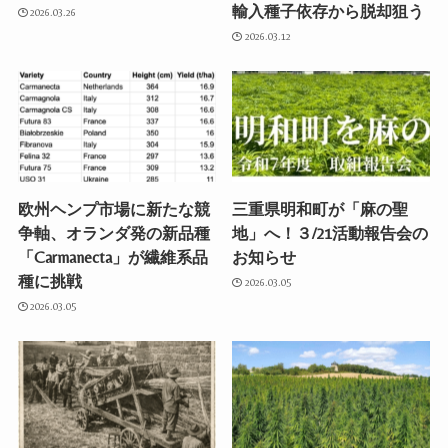
輸入種子依存から脱却狙う
2026.03.26
2026.03.12
欧州ヘンプ市場に新たな競
三重県明和町が「麻の聖
争軸、オランダ発の新品種
地」へ！３/21活動報告会の
「Carmanecta」が繊維系品
お知らせ
種に挑戦
2026.03.05
2026.03.05