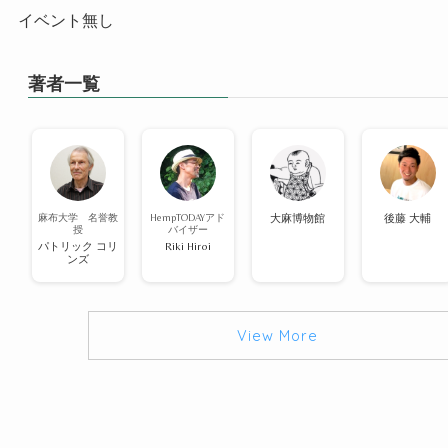
イベント無し
著者一覧
麻布大学 名誉教
HempTODAYアド
大麻博物館
後藤 大輔
授
バイザー
パトリック コリ
Riki Hiroi
ンズ
View More