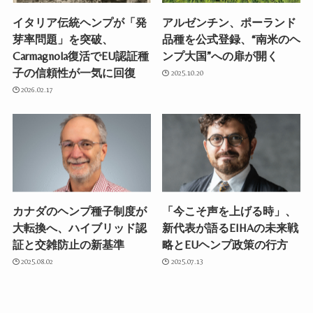
イタリア伝統ヘンプが「発
アルゼンチン、ポーランド
芽率問題」を突破、
品種を公式登録、“南米のヘ
Carmagnola復活でEU認証種
ンプ大国”への扉が開く
子の信頼性が一気に回復
2025.10.20
2026.02.17
カナダのヘンプ種子制度が
「今こそ声を上げる時」、
大転換へ、ハイブリッド認
新代表が語るEIHAの未来戦
証と交雑防止の新基準
略とEUヘンプ政策の行方
2025.08.02
2025.07.13