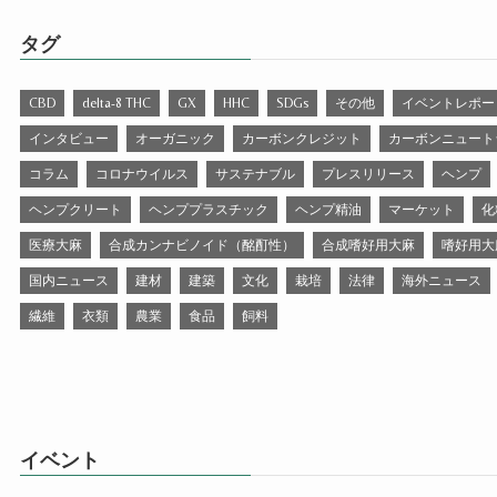
タグ
CBD
delta-8 THC
GX
HHC
SDGs
その他
イベントレポー
インタビュー
オーガニック
カーボンクレジット
カーボンニュート
コラム
コロナウイルス
サステナブル
プレスリリース
ヘンプ
ヘンプクリート
ヘンププラスチック
ヘンプ精油
マーケット
化
医療大麻
合成カンナビノイド（酩酊性）
合成嗜好用大麻
嗜好用大
国内ニュース
建材
建築
文化
栽培
法律
海外ニュース
繊維
衣類
農業
食品
飼料
イベント