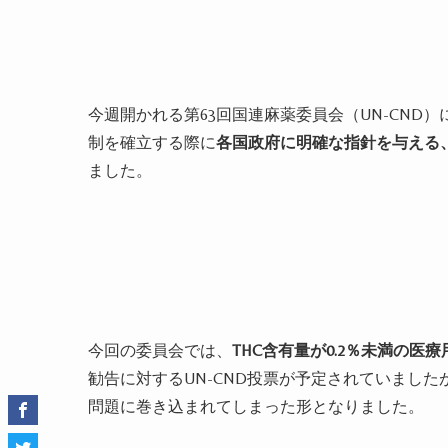
今週開かれる第
63
回国連麻薬委員会（
UN-CND
）
制を確立する際に
各国政府に明確な指針を与える
ました。
今回の委員会では、
THC
含有量が
0.2
％未満の医療
勧告に対する
UN-CND
投票が予定されていました
問題に巻き込まれてしまった形となりました。