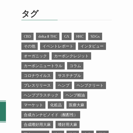
ゴ
リ
タグ
ー
CBD
delta-8 THC
GX
HHC
SDGs
その他
イベントレポート
インタビュー
オーガニック
カーボンクレジット
カーボンニュートラル
コラム
コロナウイルス
サステナブル
プレスリリース
ヘンプ
ヘンプクリート
ヘンププラスチック
ヘンプ精油
マーケット
化粧品
医療大麻
合成カンナビノイド（酩酊性）
合成嗜好用大麻
嗜好用大麻