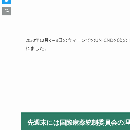
2020
年
12
月
3
～
4
日のウィーンでの
UN-CND
の次の
れました。
先週末には国際麻薬統制委員会の