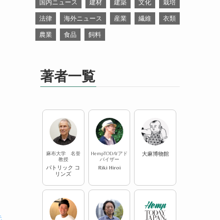
国内ニュース
建材
建築
文化
栽培
法律
海外ニュース
産業
繊維
衣類
農業
食品
飼料
著者一覧
麻布大学 名誉
HempTODAYアド
大麻博物館
教授
バイザー
パトリック コ
Riki Hiroi
リンズ
元