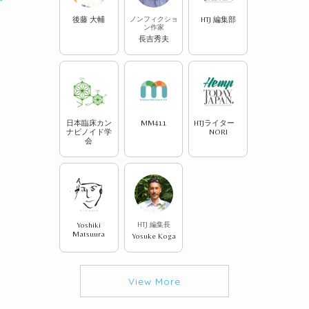
後藤 大輔
ノンフィクショ
HTJ 編集部
ン作家
長吉秀夫
日本臨床カン
MM411
HTJライター
ナビノイド学
NORI
会
Yoshiki
HTJ 編集長
Matsuura
Yosuke Koga
View More