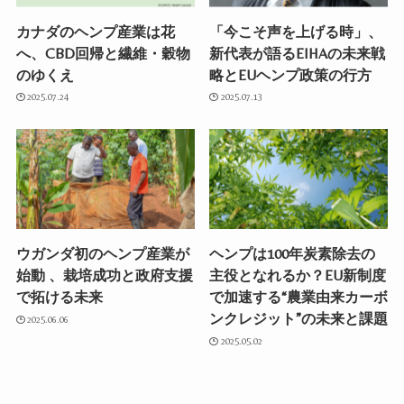
カナダのヘンプ産業は花
「今こそ声を上げる時」、
へ、CBD回帰と繊維・穀物
新代表が語るEIHAの未来戦
のゆくえ
略とEUヘンプ政策の行方
2025.07.24
2025.07.13
ウガンダ初のヘンプ産業が
ヘンプは100年炭素除去の
始動 、栽培成功と政府支援
主役となれるか？EU新制度
で拓ける未来
で加速する“農業由来カーボ
ンクレジット”の未来と課題
2025.06.06
2025.05.02