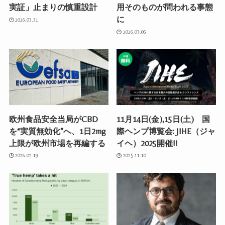
実証」止まりの慎重設計
用そのものが問われる事態
に
2026.03.31
2026.03.06
欧州食品安全当局がCBD
11月14日(金),15日(土) 国
を“実質無効化”へ、1日2mg
際ヘンプ博覧会: JIHE（ジャ
上限が欧州市場を再編する
イヘ）2025開催!!
2026.02.19
2025.11.10