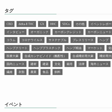
タグ
CBD
delta-8 THC
GX
HHC
SDGs
その他
イベントレポー
インタビュー
オーガニック
カーボンクレジット
カーボンニュート
コラム
コロナウイルス
サステナブル
プレスリリース
ヘンプ
ヘンプクリート
ヘンププラスチック
ヘンプ精油
マーケット
化
医療大麻
合成カンナビノイド（酩酊性）
合成嗜好用大麻
嗜好用大
国内ニュース
建材
建築
文化
栽培
法律
海外ニュース
繊維
衣類
農業
食品
飼料
イベント