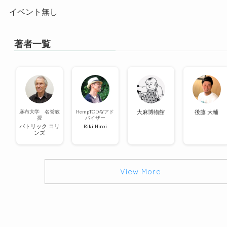
イベント無し
著者一覧
麻布大学 名誉教
HempTODAYアド
大麻博物館
後藤 大輔
授
バイザー
パトリック コリ
Riki Hiroi
ンズ
View More