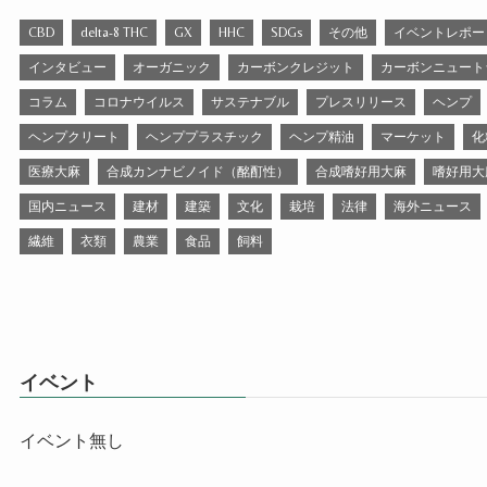
CBD
delta-8 THC
GX
HHC
SDGs
その他
イベントレポー
インタビュー
オーガニック
カーボンクレジット
カーボンニュート
コラム
コロナウイルス
サステナブル
プレスリリース
ヘンプ
ヘンプクリート
ヘンププラスチック
ヘンプ精油
マーケット
化
医療大麻
合成カンナビノイド（酩酊性）
合成嗜好用大麻
嗜好用大
国内ニュース
建材
建築
文化
栽培
法律
海外ニュース
繊維
衣類
農業
食品
飼料
イベント
イベント無し