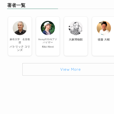
著者一覧
麻布大学 名誉教
HempTODAYアド
大麻博物館
後藤 大輔
授
バイザー
パトリック コリ
Riki Hiroi
ンズ
View More