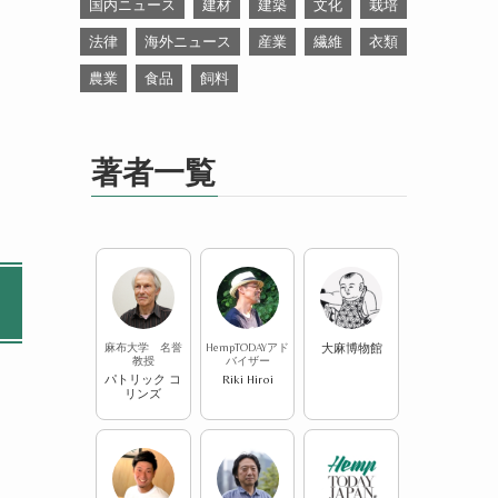
国内ニュース
建材
建築
文化
栽培
法律
海外ニュース
産業
繊維
衣類
農業
食品
飼料
著者一覧
麻布大学 名誉
HempTODAYアド
大麻博物館
教授
バイザー
パトリック コ
Riki Hiroi
リンズ