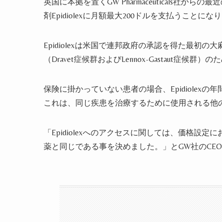
英国に本拠を置くGW Pharmaceuticals社
剤Epidiolexに月額最大200ドルを支払うことに
Epidiolexは米国で連邦政府の承認を得た最
（Dravet症候群およびLennox-Gastaut症候
保険に掛かっていない患者の場合、Epidiolexの年
これは、同じ疾患を治療するために使用される他
「Epidiolexへのアクセスに関しては、価格
薬と同じである事を決めました。」とGW社のCEO、Jus