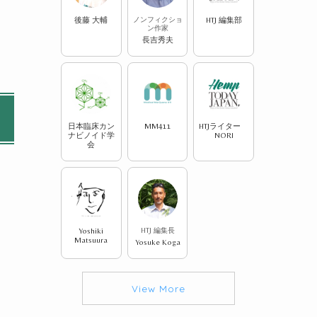
後藤 大輔
ノンフィクショ
HTJ 編集部
ン作家
長吉秀夫
日本臨床カン
MM411
HTJライター
ナビノイド学
NORI
会
Yoshiki
HTJ 編集長
Matsuura
Yosuke Koga
に
View More