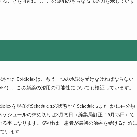
することを可能にし、この薬剤のさらなる収益力を示していま
れたEpidiolexは、もう一つの承認を受けなければならない
DEAは、この新薬の濫用の可能性についても検証しています。
xを現在のSchedule 1の状態からSchedule 2または3に再分類
ケジュールの締め切りは8月29日（編集局訂正：9月23日）で
れる事になります。GW社は、患者が最初の治療を受けるため
べています。