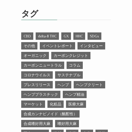
ゴ
リ
タグ
ー
CBD
delta-8 THC
GX
HHC
SDGs
その他
イベントレポート
インタビュー
オーガニック
カーボンクレジット
カーボンニュートラル
コラム
コロナウイルス
サステナブル
プレスリリース
ヘンプ
ヘンプクリート
ヘンププラスチック
ヘンプ精油
マーケット
化粧品
医療大麻
合成カンナビノイド（酩酊性）
合成嗜好用大麻
嗜好用大麻