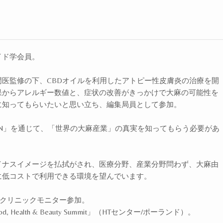
イド学会員。
医監修の下、CBDオイルを利用したアトピー性皮膚炎の治療を開
果からアレルギー数値と、症状の改善がきっかけで大麻の可能性を
に知ってもらいたいと思い立ち、編集局員として参加。
 JAPAN」を通じて、「世界の大麻産業」の真実を知ってもらう必要があ
。
イナスイメージを払拭がされ、医療分野、産業分野問わず、大麻由
に低コストで利用できる環境を望んでいます。
エルクリニックモニター参加。
od, Health & Beauty Summit」（HTセンター/ポーランド）。