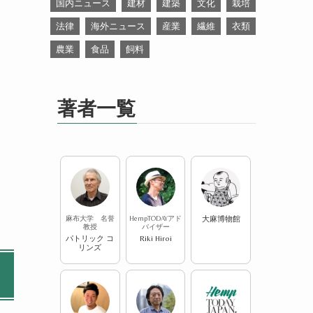
国内ニュース
建材
建築
文化
栽培
法律
海外ニュース
産業
繊維
衣類
農業
食品
飼料
著者一覧
麻布大学 名誉
HempTODAYアド
大麻博物館
教授
バイザー
パトリック コ
Riki Hiroi
リンズ