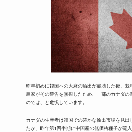
昨年初めに韓国への大麻の輸出が崩壊した後、栽
農家がその警告を無視したため、
一部のカナダ
の
のでは
、
と危惧しています。
カナダの生産者は韓国での確かな輸出市場を見出し
たが、昨年第1四半期に中国産の低価格種子が流