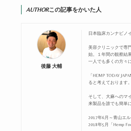
AUTHOR
この記事をかいた人
日本臨床カンナビノ
美容クリニックで専門
始。１年間の観察結
一人でも多くの方々
後藤 大輔
「HEMP TODAY
ると考えております
そして、大麻へのマ
来製品を誰でも簡単
2017年6月～青山
2018年5月「Hemp Fo