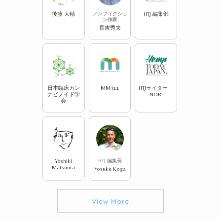
後藤 大輔
ノンフィクショ
HTJ 編集部
ン
ン作家
長吉秀夫
日本臨床カン
MM411
HTJライター
ナビノイド学
NORI
会
Yoshiki
HTJ 編集長
Matsuura
Yosuke Koga
View More