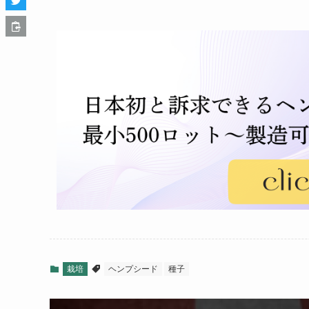
栽培
ヘンプシード
種子