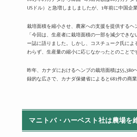
USドル）と急増しましましたが、1年前に
中国企
栽培面積を縮小させ、農家への支援を提供するヘ
「今回は
、
生産者に栽培面積の一部を減少できな
ー誌に
語りました。しかし、コスチューク氏によ
わらず、生産量の縮小に応じなかったとのことで
昨年、カナダにおける
ヘンプ
の栽培面積は55,38
録的な広さで、カナダ保健省によると681件の商
マニトバ・ハーベスト社は農場を