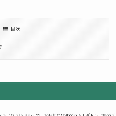
目次
持
ドル（47万USドル）で、
2016年には4500万カナダドル（3500万