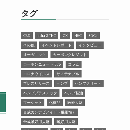
ゴ
リ
タグ
ー
CBD
delta-8 THC
GX
HHC
SDGs
その他
イベントレポート
インタビュー
オーガニック
カーボンクレジット
カーボンニュートラル
コラム
コロナウイルス
サステナブル
プレスリリース
ヘンプ
ヘンプクリート
ヘンププラスチック
ヘンプ精油
マーケット
化粧品
医療大麻
合成カンナビノイド（酩酊性）
合成嗜好用大麻
嗜好用大麻