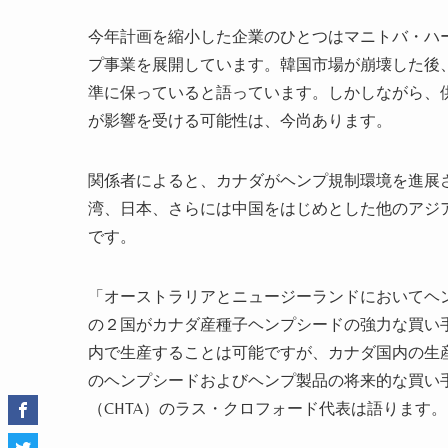
今年計画を縮小した企業のひとつはマニトバ・ハー
プ事業を展開しています。韓国市場が崩壊した後
準に保っていると語っています。しかしながら、
が影響を受ける可能性は、今尚あります。
関係者によると、カナダが
ヘンプ
規制環境を進展
湾、日本、さらには中国をはじめとした他のアジ
です。
「オーストラリアとニュージーランドにおいて
ヘ
の
２国がカナダ産
種子
ヘンプシード
の強力な買い
内で
生産することは可能ですが、カナダ
国内
の
生
の
ヘンプシード
および
ヘンプ
製品の将来的な買い
（CHTA）のラス・クロフォード代表は語ります。