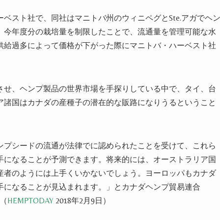
ベスト社で、同社はマニトバ州のウィニペグとSte.
アガでヘ
、今年度分の栽培量を制限したことで、流通量を管理可能な水
供給過多によって価格が下がった際にマニトバ・ハーベスト社
させ、
ヘンプ
製品の世界市場を手探りしている中で、タイ、台
ア諸国はカナダ
の
産
種子の潜在的な販路になりうるということ
ンプシード
の流通が法律
で
に
認められたことを受けて、これら
手になることが予測できます。将来的には、オーストラリア国
産者の
ようには上手くいかないでしょう。ヨーロッパもカナダ
手になることが見込まれます。」とカナダ
ヘンプ
貿易連合
（
HEMPTODAY
2018年2月9日）