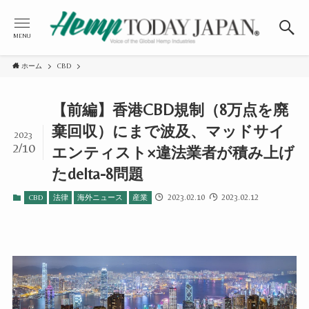
MENU
ホーム
CBD
【前編】香港CBD規制（8万点を廃
棄回収）にまで波及、マッドサイ
2023
2/10
エンティスト×違法業者が積み上げ
たdelta-8問題
2023.02.10
2023.02.12
CBD
法律
海外ニュース
産業