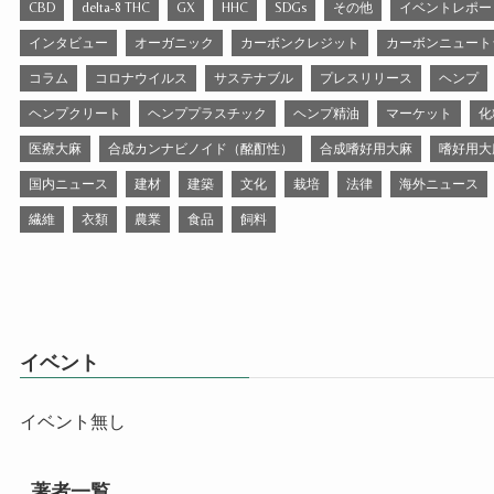
CBD
delta-8 THC
GX
HHC
SDGs
その他
イベントレポー
インタビュー
オーガニック
カーボンクレジット
カーボンニュート
コラム
コロナウイルス
サステナブル
プレスリリース
ヘンプ
ヘンプクリート
ヘンププラスチック
ヘンプ精油
マーケット
化
医療大麻
合成カンナビノイド（酩酊性）
合成嗜好用大麻
嗜好用大
国内ニュース
建材
建築
文化
栽培
法律
海外ニュース
繊維
衣類
農業
食品
飼料
イベント
イベント無し
著者一覧