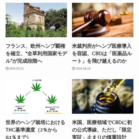
フランス、欧州ヘンプ覇権
米裁判所がヘンプ医療導入
を確立、“全草利用国家モデ
を容認、CBDは「医薬品ル
ル”が完成段階へ
ート」を飛び越えるのか
2026.05.13
2026.04.24
世界のヘンプ栽培における
米国、医療領域でCBDに初
THC基準濃度（2％から
の公式導線、ただし「限定
0.1％まで）
実証」止まりの慎重設計