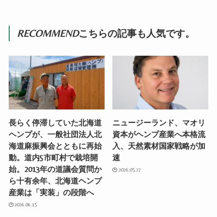
RECOMMEND
こちらの記事も人気です。
長らく停滞していた北海道
ニュージーランド、マオリ
ヘンプが、一般社団法人北
資本がヘンプ産業へ本格流
海道麻振興会とともに再始
入、天然素材国家戦略が加
動。道内5市町村で栽培開
速
始。2013年の道議会質問か
2026.05.27
ら十有余年、北海道ヘンプ
産業は「実装」の段階へ
2026.06.15