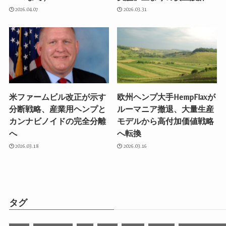
2026.04.07
2026.03.31
米ファームビル改正が示す
欧州ヘンプ大手HempFlaxが
分断戦略、産業用ヘンプと
ルーマニア撤退、大量生産
カンナビノイドの完全分離
モデルから高付加価値戦略
へ
へ転換
2026.03.18
2026.03.16
タグ