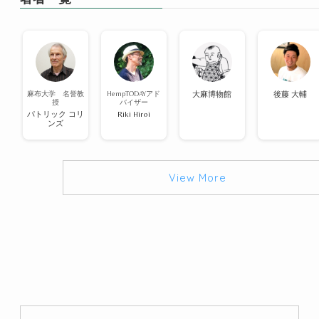
麻布大学 名誉教
HempTODAYアド
大麻博物館
後藤 大輔
授
バイザー
パトリック コリ
Riki Hiroi
ンズ
View More