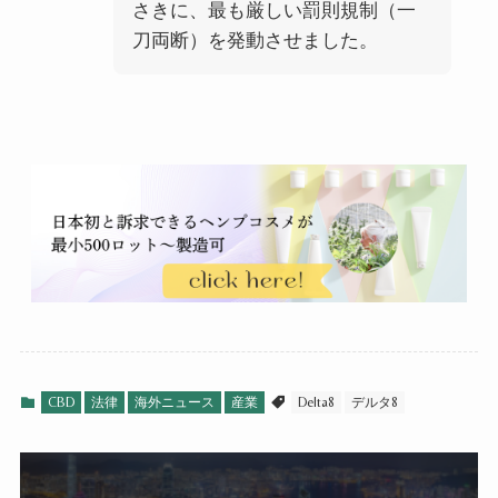
さきに、最も厳しい罰則規制（一
刀両断）を発動させました。
CBD
法律
海外ニュース
産業
Delta8
デルタ8