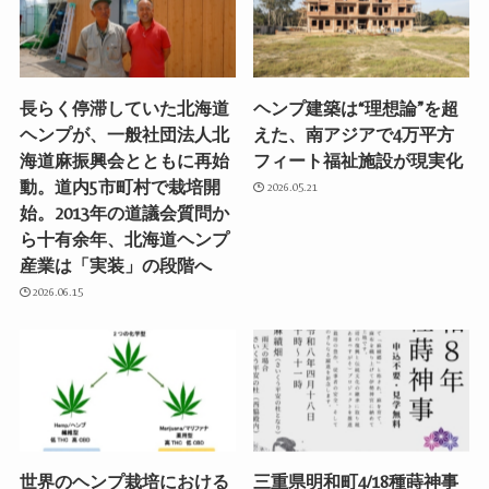
長らく停滞していた北海道
ヘンプ建築は“理想論”を超
ヘンプが、一般社団法人北
えた、南アジアで4万平方
海道麻振興会とともに再始
フィート福祉施設が現実化
動。道内5市町村で栽培開
2026.05.21
始。2013年の道議会質問か
ら十有余年、北海道ヘンプ
産業は「実装」の段階へ
2026.06.15
世界のヘンプ栽培における
三重県明和町4/18種蒔神事