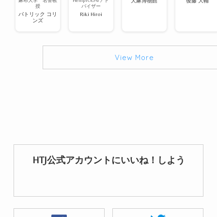
麻布大学 名誉教
HempTODAYアド
大麻博物館
後藤 大輔
授
バイザー
パトリック コリ
Riki Hiroi
ンズ
View More
HTJ公式アカウントにいいね！しよう