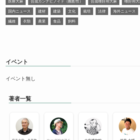
医療大麻
合成カンナビノイド（酩酊性）
合成嗜好用大麻
嗜好用大
国内ニュース
建材
建築
文化
栽培
法律
海外ニュース
繊維
衣類
農業
食品
飼料
イベント
イベント無し
著者一覧