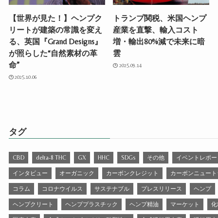
【世界が見た！】ヘンプク
トランプ関税、米国ヘンプ
リートが建築の常識を変え
産業を直撃、輸入コスト
る、英国『Grand Designs』
増・輸出80%減で未来に暗
が照らした“自然素材の革
雲
命”
2025.09.14
2025.10.06
タグ
CBD
delta-8 THC
GX
HHC
SDGs
その他
イベントレポー
インタビュー
オーガニック
カーボンクレジット
カーボンニュート
コラム
コロナウイルス
サステナブル
プレスリリース
ヘンプ
ヘンプクリート
ヘンププラスチック
ヘンプ精油
マーケット
化