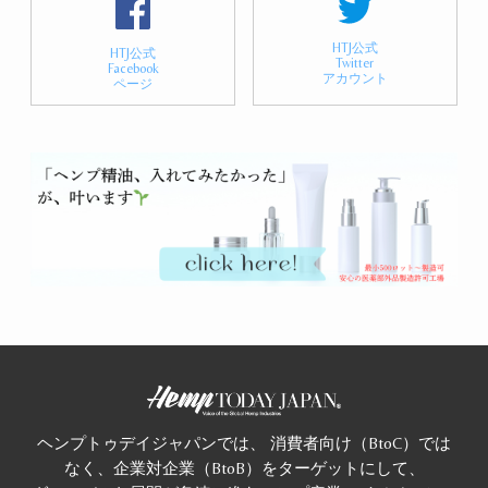
HTJ公式
HTJ公式
Twitter
Facebook
アカウント
ページ
ヘンプトゥデイジャパンでは、 消費者向け（BtoC）では
なく、企業対企業（BtoB）をターゲットにして、