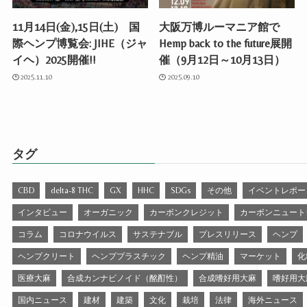
11月14日(金),15日(土) 国
大阪万博ルーマニア館で
際ヘンプ博覧会: JIHE（ジャ
Hemp back to the future展開
イヘ）2025開催!!
催（9月12日～10月13日）
2025.11.10
2025.09.10
タグ
CBD
delta-8 THC
GX
HHC
SDGs
その他
イベントレポー
インタビュー
オーガニック
カーボンクレジット
カーボンニュート
コラム
コロナウイルス
サステナブル
プレスリリース
ヘンプ
ヘンプクリート
ヘンププラスチック
ヘンプ精油
マーケット
化
医療大麻
合成カンナビノイド（酩酊性）
合成嗜好用大麻
嗜好用大
国内ニュース
建材
建築
文化
栽培
法律
海外ニュース