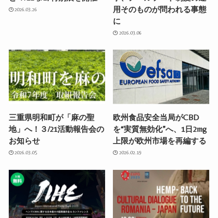
用そのものが問われる事態
2026.03.26
に
2026.03.06
三重県明和町が「麻の聖
欧州食品安全当局がCBD
地」へ！３/21活動報告会の
を“実質無効化”へ、1日2mg
お知らせ
上限が欧州市場を再編する
2026.03.05
2026.02.19