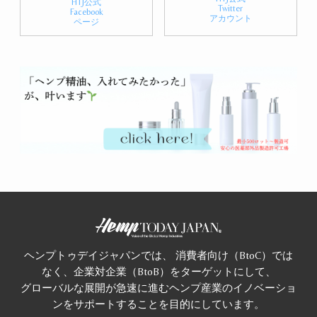
HTJ公式
Twitter
Facebook
アカウント
ページ
ヘンプトゥデイジャパンでは、 消費者向け（BtoC）では
なく、企業対企業（BtoB）をターゲットにして、
グローバルな展開が急速に進むヘンプ産業のイノベーショ
ンをサポートすることを目的にしています。