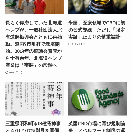
長らく停滞していた北海道
米国、医療領域でCBDに初
ヘンプが、一般社団法人北
の公式導線、ただし「限定
海道麻振興会とともに再始
実証」止まりの慎重設計
動。道内5市町村で栽培開
2026.03.31
始。2013年の道議会質問か
ら十有余年、北海道ヘンプ
産業は「実装」の段階へ
2026.06.15
三重県明和町4/18種蒔神事
英国CBD市場に再び規制論
と４/11-5/17特別展を開催
争、ノベルフード制度の運