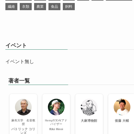
繊維
衣類
農業
食品
飼料
イベント
イベント無し
著者一覧
麻布大学 名誉教
HempTODAYアド
大麻博物館
後藤 大輔
授
バイザー
パトリック コリ
Riki Hiroi
ンズ