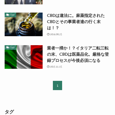
CBDは違法に。麻薬指定された
CBD
CBDとその事業者達の行く末
は！？
2024.08.25
業者一掃か！？イタリア二転三転
CBD
の末、CBDは医薬品化。厳格な登
録プロセスが今後必須になる
2023.11.15
1
タグ