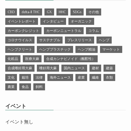
CBD
delta-8 THC
GX
HHC
SDGs
その他
イベントレポート
インタビュー
オーガニック
カーボンクレジット
カーボンニュートラル
コラム
コロナウイルス
サステナブル
プレスリリース
ヘンプ
ヘンプクリート
ヘンププラスチック
ヘンプ精油
マーケット
化粧品
医療大麻
合成カンナビノイド（酩酊性）
合成嗜好用大麻
嗜好用大麻
国内ニュース
建材
建築
文化
栽培
法律
海外ニュース
産業
繊維
衣類
農業
食品
飼料
イベント
イベント無し