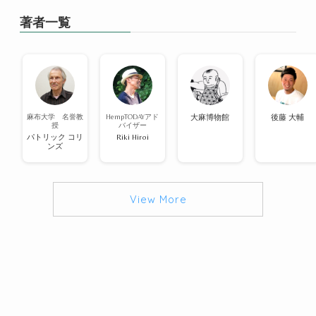
著者一覧
麻布大学 名誉教
HempTODAYアド
大麻博物館
後藤 大輔
授
バイザー
パトリック コリ
Riki Hiroi
ンズ
View More