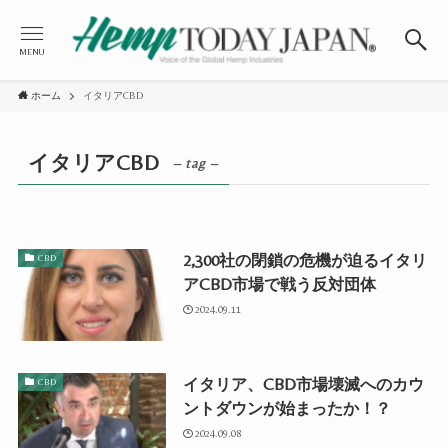
MENU
ホーム
イタリアCBD
イタリアCBD
– tag –
2,300社の閉鎖の危機が迫るイタリ
CBD
アCBD市場で戦う反対団体
2024.09.11
イタリア、CBD市場壊滅へのカウ
CBD
ントダウンが始まったか！？
2024.09.08