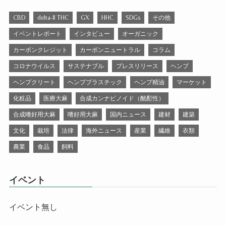
CBD
delta-8 THC
GX
HHC
SDGs
その他
イベントレポート
インタビュー
オーガニック
カーボンクレジット
カーボンニュートラル
コラム
コロナウイルス
サステナブル
プレスリリース
ヘンプ
ヘンプクリート
ヘンププラスチック
ヘンプ精油
マーケット
化粧品
医療大麻
合成カンナビノイド（酩酊性）
合成嗜好用大麻
嗜好用大麻
国内ニュース
建材
建築
文化
栽培
法律
海外ニュース
産業
繊維
衣類
農業
食品
飼料
イベント
イベント無し