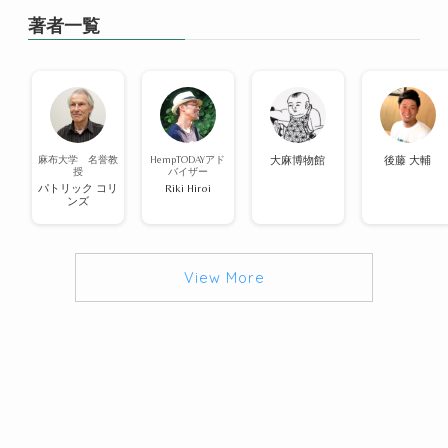
著者一覧
麻布大学 名誉教
HempTODAYアド
大麻博物館
後藤 大輔
授
バイザー
パトリック コリ
Riki Hiroi
ンズ
View More