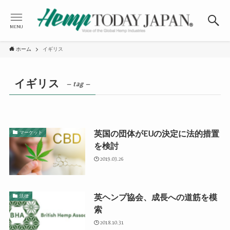
MENU
ホーム
イギリス
イギリス
– tag –
英国の団体がEUの決定に法的措置
マーケット
を検討
2019.03.26
英ヘンプ協会、成長への道筋を模
法律
索
2018.10.31