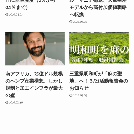
THC基準濃度（2％から
ルーマニア撤退、大量生産
0.1％まで）
モデルから高付加価値戦略
へ転換
2026.04.07
2026.03.16
南アフリカ、25億ドル規模
三重県明和町が「麻の聖
のヘンプ産業構想、しかし
地」へ！３/21活動報告会の
規制と加工インフラが最大
お知らせ
の壁
2026.03.05
2026.03.10