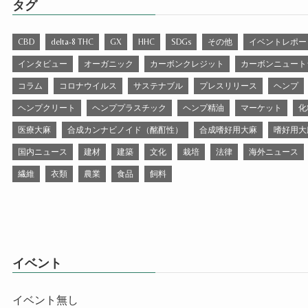
タグ
CBD
delta-8 THC
GX
HHC
SDGs
その他
イベントレポー
インタビュー
オーガニック
カーボンクレジット
カーボンニュート
コラム
コロナウイルス
サステナブル
プレスリリース
ヘンプ
ヘンプクリート
ヘンププラスチック
ヘンプ精油
マーケット
化
医療大麻
合成カンナビノイド（酩酊性）
合成嗜好用大麻
嗜好用大
国内ニュース
建材
建築
文化
栽培
法律
海外ニュース
繊維
衣類
農業
食品
飼料
イベント
イベント無し