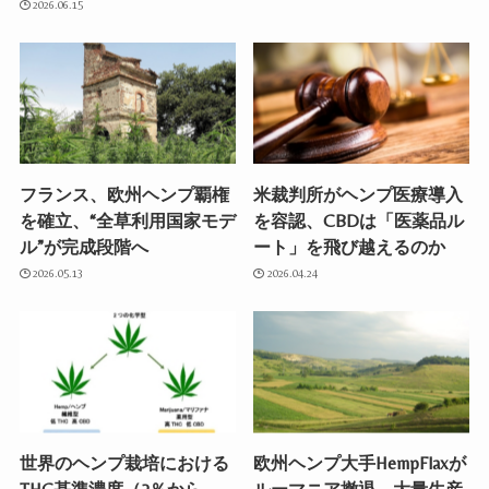
2026.06.15
フランス、欧州ヘンプ覇権
米裁判所がヘンプ医療導入
を確立、“全草利用国家モデ
を容認、CBDは「医薬品ル
ル”が完成段階へ
ート」を飛び越えるのか
2026.05.13
2026.04.24
世界のヘンプ栽培における
欧州ヘンプ大手HempFlaxが