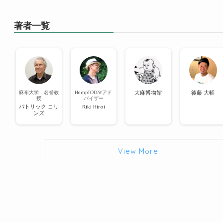
著者一覧
麻布大学 名誉教
HempTODAYアド
大麻博物館
後藤 大輔
授
バイザー
パトリック コリ
Riki Hiroi
ンズ
View More