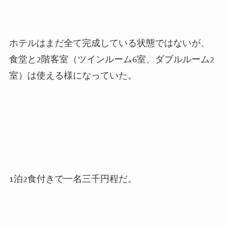
ホテルはまだ全て完成している状態ではないが、
食堂と
2
階客室（ツインルーム
6
室、ダブルルーム
2
室）は使える様になっていた。
1
泊
2
食付きで一名三千円程だ。