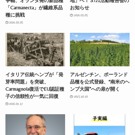
争軸、オランダ発の新品種
地」へ！３/21活動報告会の
「Carmanecta」が繊維系品
お知らせ
種に挑戦
2026.03.05
2026.03.05
イタリア伝統ヘンプが「発
アルゼンチン、ポーランド
芽率問題」を突破、
品種を公式登録、“南米のヘ
Carmagnola復活でEU認証種
ンプ大国”への扉が開く
子の信頼性が一気に回復
2025.10.20
2026.02.17