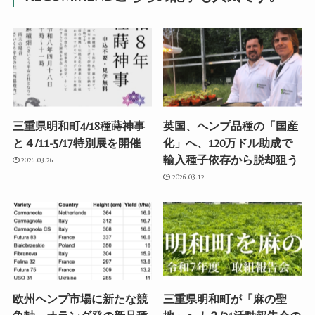
三重県明和町4/18種蒔神事
英国、ヘンプ品種の「国産
と４/11-5/17特別展を開催
化」へ、120万ドル助成で
輸入種子依存から脱却狙う
2026.03.26
2026.03.12
欧州ヘンプ市場に新たな競
三重県明和町が「麻の聖