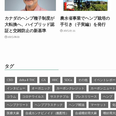
カナダのヘンプ種子制度が
農水省事業でヘンプ栽培の
大転換へ、ハイブリッド認
手引き（子実編）を発行
証と交雑防止の新基準
2025.07.11
2025.08.02
タグ
CBD
delta-8 THC
GX
HHC
SDGs
その他
イベントレポー
インタビュー
オーガニック
カーボンクレジット
カーボンニュート
コラム
コロナウイルス
サステナブル
プレスリリース
ヘンプ
ヘンプクリート
ヘンププラスチック
ヘンプ精油
マーケット
化
医療大麻
合成カンナビノイド（酩酊性）
合成嗜好用大麻
嗜好用大