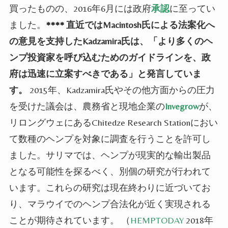
買ったものの、2016年6月には政府
承認
に至ってい
ました。
****
直近ではMacintosh氏による法案化へ
の意見を支持したKadzamira氏は、「より多くのヘ
ンプ投資家を呼び込むためのガイドラインを、政
府は迅速に立案すべきである」と発言していま
す。
2015年、Kadzamira氏やその他方面からの圧力
を受けた議会は、農務省と現地企業の
Invegrow
が、
リロングウェにある
Chitedze Research Station
におい
て数種のヘンプを対象に調査を行うことを許可し
ました。サリマでは、ヘンプが現実的な輸出製品
となる可能性を探るべく、別個の研究が行われて
います。これらの研究は現在終わりに近づいてお
り、マラウイでのヘンプ合法化が近く実現される
ことが期待されています。
（
HEMPTODAY
2018年