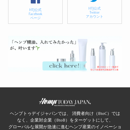
HTJ公式
HTJ公式
Twitter
Facebook
アカウント
ページ
ヘンプトゥデイジャパンでは、 消費者向け（BtoC）では
なく、企業対企業（BtoB）をターゲットにして、
グローバルな展開が急速に進むヘンプ産業のイノベーショ