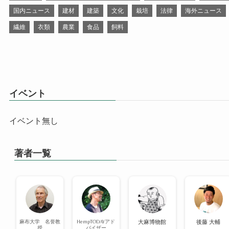
国内ニュース
建材
建築
文化
栽培
法律
海外ニュース
繊維
衣類
農業
食品
飼料
イベント
イベント無し
著者一覧
麻布大学 名誉教
HempTODAYアド
大麻博物館
後藤 大輔
授
バイザー