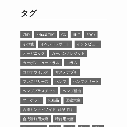
ゴ
リ
タグ
ー
CBD
delta-8 THC
GX
HHC
SDGs
その他
イベントレポート
インタビュー
オーガニック
カーボンクレジット
カーボンニュートラル
コラム
コロナウイルス
サステナブル
プレスリリース
ヘンプ
ヘンプクリート
ヘンププラスチック
ヘンプ精油
マーケット
化粧品
医療大麻
合成カンナビノイド（酩酊性）
合成嗜好用大麻
嗜好用大麻