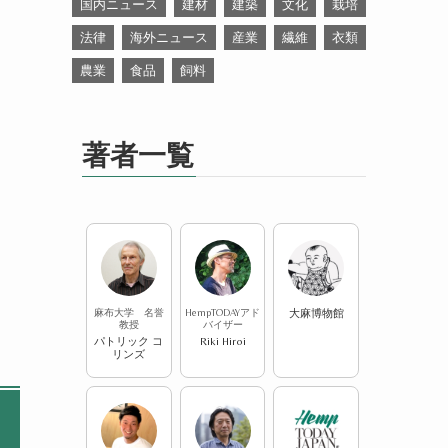
国内ニュース
建材
建築
文化
栽培
法律
海外ニュース
産業
繊維
衣類
農業
食品
飼料
著者一覧
麻布大学 名誉
HempTODAYアド
大麻博物館
教授
バイザー
パトリック コ
Riki Hiroi
リンズ