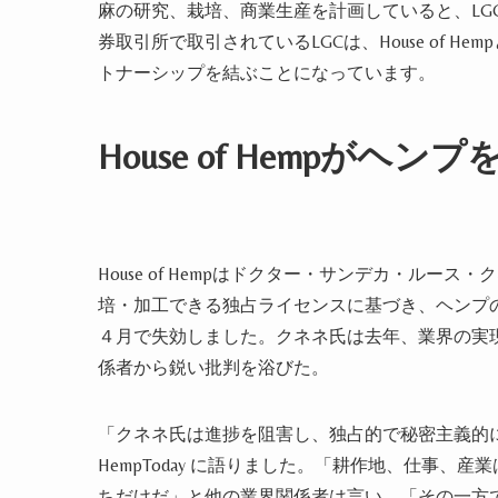
麻の研究、栽培、商業生産を計画していると、LG
券取引所で取引されているLGCは、House of 
トナーシップを結ぶことになってい
ます
。
House of Hempが
ヘンプ
を
House of Hempはドクター・サンデカ・ルー
培・加工できる独占ライセンスに基づき、
ヘンプ
４月で失効し
まし
た。クネネ氏は去年、業界の実
係者から鋭い批判を浴び
た。
「クネネ氏は進捗を阻害し、独占的で秘密主義的
HempToday
に語
りまし
た。「
耕作地
、仕事、
産業
ちだけだ」と他の
業界
関係者は言い、「その一方