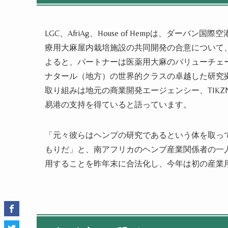
LGC、AfriAg、House of Hempは、ダーバン
療用大麻屋内栽培施設の共同開発の合意について、
よると、パートナーは医薬用大麻の
バリューチェ
ナタール（地方）の世界的クラスの卓越した研究
取り組みは地元の商業開発エージェンシー、TIK
易港の支持を得ていると語ってい
ます
。
「元々彼らは
ヘンプ
の研究であるという体を取っ
もりだ」と、南アフリカの
ヘンプ産業関係者
の一人
用することを昨年末に合法化し、今年は初の
産業