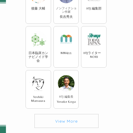
後藤 大輔
ノンフィクショ
HTJ 編集部
ン作家
長吉秀夫
日本臨床カン
MM411
HTJライター
ナビノイド学
NORI
会
Yoshiki
HTJ 編集長
Matsuura
Yosuke Koga
View More