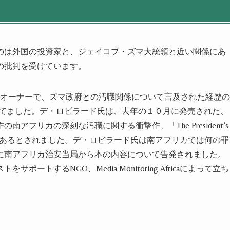
のは外国の投資家と、ジェイコブ・ズマ大統領と近い関係にあ
の批判を受けてい
ます
。
Agのオーナーで、
ズマ政府との汚職関係について言及された
経歴
の
て
まし
た。デ・ロビラード氏は、去年の１０月に発売された、
作の南アフリカの深刻な汚職に関する衝撃
作
、「The President’s
があるとされ
まし
た。デ・ロビラード氏は南アフリカでは何の罪
に南アフリカ治安当局から本の内容について告発され
まし
た。
トするNGO、Media Monitoring Africaによって
立ち