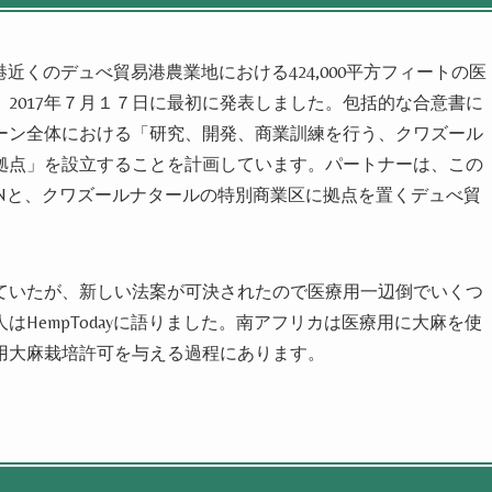
国際空港近くのデュべ貿易港農業地における424,000
平方
フィートの医
2017年７月１７日に最初に発表し
まし
た。包括的な合意書に
ーン
全体における「研究、開発、商業訓練を行う、クワズール
拠点」を設立することを計画してい
ます
。パートナーは、この
ZNと、クワズールナタールの特別商業区に拠点を置くデュべ貿
ていたが、新しい法案が可決されたので医療用一辺倒でいくつ
はHempTodayに語
りました
。南アフリカは医療用に
大麻
を使
用大麻栽培
許可を与える過程にあ
ります
。