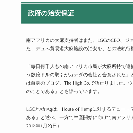
政府の治安保証
南アフリカの大麻支持者はまた、LGCのCEO、
た
、
デュべ貿易港大麻施設の治安を、どの法執行
「毎日何千人もの南アフリカ市民が
大麻
所持
で逮
う数億ドルの取引がカナダの会社と合意された」
は自身のブログ、The High Co.で語
た
りました
。
ウ
のことである」
とも語っています。
LGCとAfriAgは、House of Hempに対するデュ
ある」と述べ、一方で生産開始に向けて南アフリ
2018年1月23日）