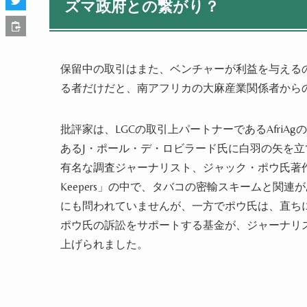
ズマ政府との繋がり？
保留中の取引はまた、ベンチャーが利益を与える
る者だけだと、南アフリカの大麻
産業
関係者から
批評家
は、LGCの取引上パートナーで
ある
Afri
あるJ・ポール・デ・ロビラード氏に白羽の矢を立
有名な調査ジャーナリスト、ジャック・ポウ氏著
Keepers」の中で、タバコの密輸スキームと関連
にも問われ
ていませんが、
一方で
ポウ氏は、直ち
ポウ氏の訴訟をサポートする基金が、ジャーナリストをサポー
上げられました
。