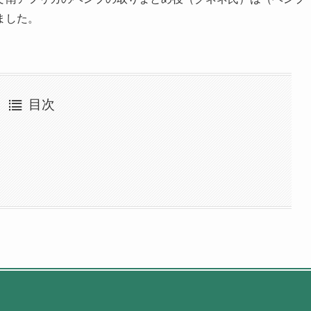
まし
た。
目次