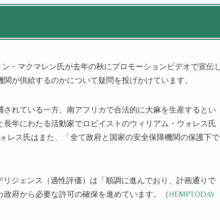
ジョン・マクマレン氏が去年の秋にプロモーションビデオで宣伝
機関
が供給するのかについて疑問を投げかけています。
捕されている一方、南アフリカで合法的に大麻を生産するとい
と長年にわたる活動家でロビイストのウィリアム・ウォレス氏
ォレス氏はまた、
「全て政府と国家
の
安全保障
機関
の保護下で
ー・デリジェンス
（適性評価）
は「順調に進んでおり、計画通りで
カ政府から必要な許可の確保を進めてい
ます
。
（
HEMPTODAY