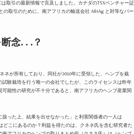
Cは取引の最新情報で言及し
ました
。カナダのTSXベンチャー証
Hempとの取引のために、南アフリカの輸送会社
AfriAg
と対等なパー
断念. . .？
ス・クネネが所有しており、同社が2010年に受領した、
ヘンプ
を栽
の試験栽培
を行う唯一の会社でした
が、このライセンスは昨年
現可能性の研究が不十分であると、南アフリカの
ヘンプ産業
関
に扱った上、結果を出せなかった」と利害関係者の一人は
はどこにあるのか？利益を得たのは、クネネ氏を含む研究者た
で南アフリカの
ヘンプ
の取りまとめ役（クネネ氏）は（
ヘンプ