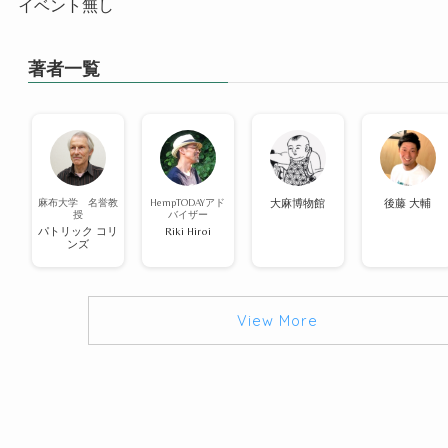
イベント無し
著者一覧
麻布大学 名誉教
HempTODAYアド
大麻博物館
後藤 大輔
授
バイザー
パトリック コリ
Riki Hiroi
ンズ
View More