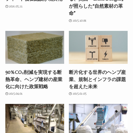
が照らした“自然素材の革
2026.05.21
命”
2025.10.06
90％CO₂削減を実現する断
断片化する世界のヘンプ産
熱革命、ヘンプ建材の産業
業、規制とインフラの課題
化に向けた政策戦略
を超えた未来
2025.04.01
2025.02.05