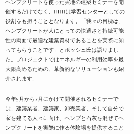
ヘンプクリートを使った実地の建築セミナーを開
催するだけでなく、
HHH
は学習センターとしての
役割をも担うこととな
ります
。「我々の目標は、
ヘンプクリートが人にとっての快適さと持続可能
性の両面で最適な建築資材であることを実際に知
ってもらうことです」とボッシュ氏は語
りまし
た
。プロジェクトではエネルギーの利用効率を最
大限高めるための、革新的なソリューションも紹
介され
ます
。
今年5月から7月にかけて開催されるセミナーで
は、建築業者、建築家、卸売業者、
そして
自分で
家を建てる人々に向け、ヘンプと石灰を混ぜてヘ
ンプクリートを実際に作る体験
場を提供すること