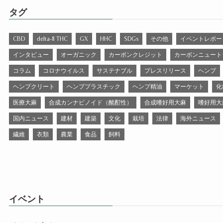
タグ
CBD
delta-8 THC
GX
HHC
SDGs
その他
イベントレポー
インタビュー
オーガニック
カーボンクレジット
カーボンニュート
コラム
コロナウイルス
サステナブル
プレスリリース
ヘンプ
ヘンプクリート
ヘンププラスチック
ヘンプ精油
マーケット
化
医療大麻
合成カンナビノイド（酩酊性）
合成嗜好用大麻
嗜好用大
国内ニュース
建材
建築
文化
栽培
法律
海外ニュース
繊維
衣類
農業
食品
飼料
イベント