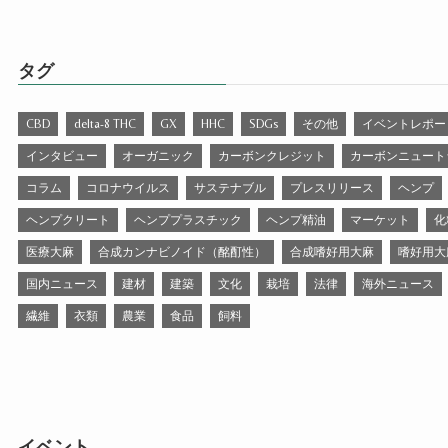
タグ
CBD
delta-8 THC
GX
HHC
SDGs
その他
イベントレポー
インタビュー
オーガニック
カーボンクレジット
カーボンニュート
コラム
コロナウイルス
サステナブル
プレスリリース
ヘンプ
ヘンプクリート
ヘンププラスチック
ヘンプ精油
マーケット
化
医療大麻
合成カンナビノイド（酩酊性）
合成嗜好用大麻
嗜好用大
国内ニュース
建材
建築
文化
栽培
法律
海外ニュース
繊維
衣類
農業
食品
飼料
イベント