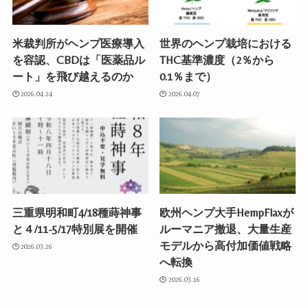
米裁判所がヘンプ医療導入
世界のヘンプ栽培における
を容認、CBDは「医薬品ル
THC基準濃度（2％から
ート」を飛び越えるのか
0.1％まで）
2026.04.24
2026.04.07
三重県明和町4/18種蒔神事
欧州ヘンプ大手HempFlaxが
と４/11-5/17特別展を開催
ルーマニア撤退、大量生産
モデルから高付加価値戦略
2026.03.26
へ転換
2026.03.16