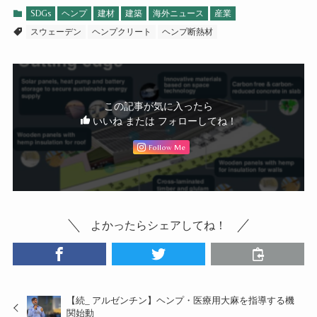
SDGs
ヘンプ
建材
建築
海外ニュース
産業
スウェーデン
ヘンプクリート
ヘンプ断熱材
この記事が気に入ったら
いいね または フォローしてね！
Follow Me
よかったらシェアしてね！
【続_ アルゼンチン】ヘンプ・医療用大麻を指導する機
関始動