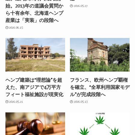
始。2013年の道議会質問か
2026.05.27
ら十有余年、北海道ヘンプ
産業は「実装」の段階へ
2026.06.15
ヘンプ建築は“理想論”を超
フランス、欧州ヘンプ覇権
えた、南アジアで4万平方
を確立、“全草利用国家モデ
フィート福祉施設が現実化
ル”が完成段階へ
2026.05.21
2026.05.13