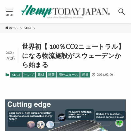
MENU
ホーム
SDGs
世界初【 100％CO2ニュートラル】
2023
になる物流施設がスウェーデンか
2/06
ら始まる
2023.02.06
SDGs
ヘンプ
建材
建築
海外ニュース
産業