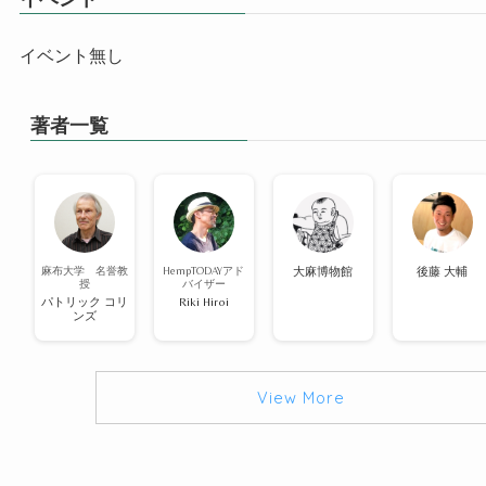
イベント無し
著者一覧
麻布大学 名誉教
HempTODAYアド
大麻博物館
後藤 大輔
授
バイザー
パトリック コリ
Riki Hiroi
ンズ
View More