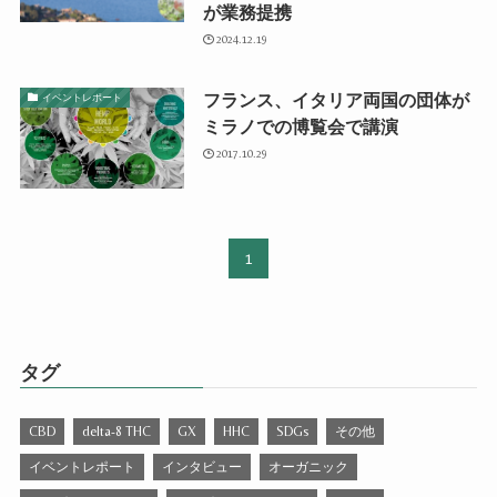
が業務提携
2024.12.19
フランス、イタリア両国の団体が
イベントレポート
ミラノでの博覧会で講演
2017.10.29
1
タグ
CBD
delta-8 THC
GX
HHC
SDGs
その他
イベントレポート
インタビュー
オーガニック