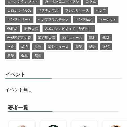
カーボンクレジット
カーボンニュートラル
コラム
コロナウイルス
サステナブル
プレスリリース
ヘンプ
ヘンプクリート
ヘンププラスチック
ヘンプ精油
マーケット
化粧品
医療大麻
合成カンナビノイド（酩酊性）
合成嗜好用大麻
嗜好用大麻
国内ニュース
建材
建築
文化
栽培
法律
海外ニュース
産業
繊維
衣類
農業
食品
飼料
イベント
イベント無し
著者一覧