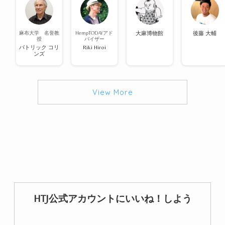
麻布大学 名誉教
HempTODAYアド
大麻博物館
後藤 大輔
授
バイザー
パトリック コリ
Riki Hiroi
ンズ
View More
HTJ公式アカウントにいいね！しよう