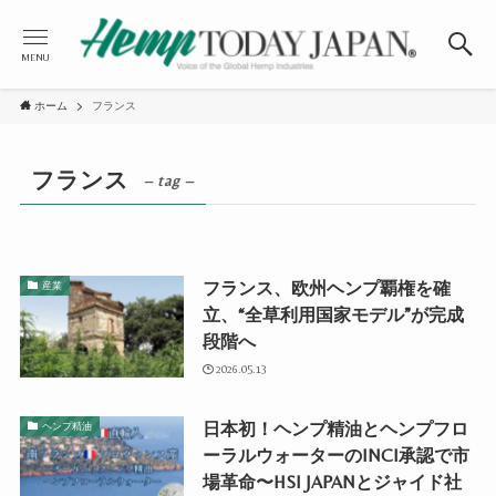
MENU
ホーム
フランス
フランス
– tag –
フランス、欧州ヘンプ覇権を確
産業
立、“全草利用国家モデル”が完成
段階へ
2026.05.13
日本初！ヘンプ精油とヘンプフロ
ヘンプ精油
ーラルウォーターのINCI承認で市
場革命〜HSI JAPANとジャイド社