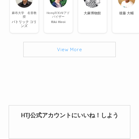
麻布大学 名誉教
HempTODAYアド
大麻博物館
後藤 大輔
授
バイザー
パトリック コリ
Riki Hiroi
ンズ
View More
HTJ公式アカウントにいいね！しよう