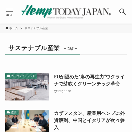
MENU
ホーム
サステナブル産業
サステナブル産業
– tag –
EUが認めた“麻の再生力”ウクライ
カーボンクレジット
ナで芽吹くグリーンテック革命
2025.10.07
カザフスタン、産業用ヘンプに外
産業
資殺到、中国とイタリアが次々参
入