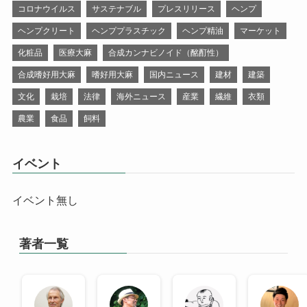
コロナウイルス
サステナブル
プレスリリース
ヘンプ
ヘンプクリート
ヘンププラスチック
ヘンプ精油
マーケット
化粧品
医療大麻
合成カンナビノイド（酩酊性）
合成嗜好用大麻
嗜好用大麻
国内ニュース
建材
建築
文化
栽培
法律
海外ニュース
産業
繊維
衣類
農業
食品
飼料
イベント
イベント無し
著者一覧