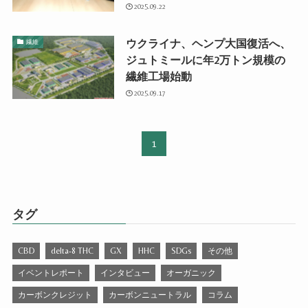
2025.09.22
ウクライナ、ヘンプ大国復活へ、
繊維
ジュトミールに年2万トン規模の
繊維工場始動
2025.09.17
1
タグ
CBD
delta-8 THC
GX
HHC
SDGs
その他
イベントレポート
インタビュー
オーガニック
カーボンクレジット
カーボンニュートラル
コラム