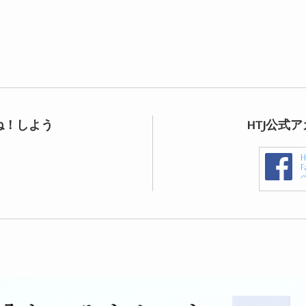
ね！しよう
HTJ公式
F