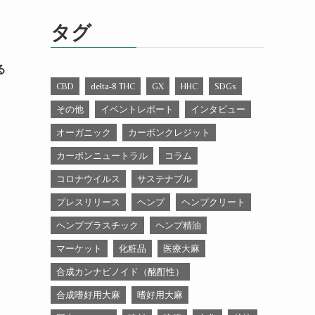
ゴ
リ
タグ
ー
る
CBD
delta-8 THC
GX
HHC
SDGs
その他
イベントレポート
インタビュー
オーガニック
カーボンクレジット
カーボンニュートラル
コラム
コロナウイルス
サステナブル
プレスリリース
ヘンプ
ヘンプクリート
ヘンププラスチック
ヘンプ精油
マーケット
化粧品
医療大麻
合成カンナビノイド（酩酊性）
合成嗜好用大麻
嗜好用大麻