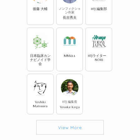
後藤 大輔
ノンフィクショ
HTJ 編集部
ン作家
長吉秀夫
日本臨床カン
MM411
HTJライター
ナビノイド学
NORI
会
Yoshiki
HTJ 編集長
Matsuura
Yosuke Koga
View More