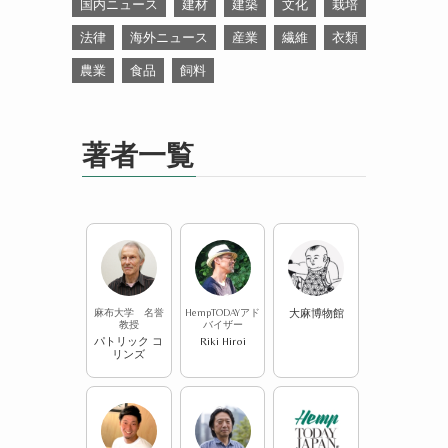
国内ニュース
建材
建築
文化
栽培
法律
海外ニュース
産業
繊維
衣類
農業
食品
飼料
著者一覧
麻布大学 名誉
HempTODAYアド
大麻博物館
教授
バイザー
パトリック コ
Riki Hiroi
リンズ