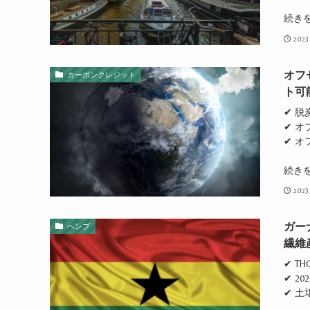
続き
2023
オフ
カーボンクレジット
ト可
✔ 脱
✔ 
✔ オ
続き
2023
ガー
ヘンプ
繊維
✔ T
✔ 2
✔ 