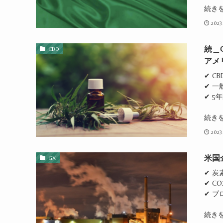
続き
2023
続＿
CBD
アメ
✔ C
✔ 
✔ 
続き
2023
米国
GX
✔ 
✔ C
✔ 
続き