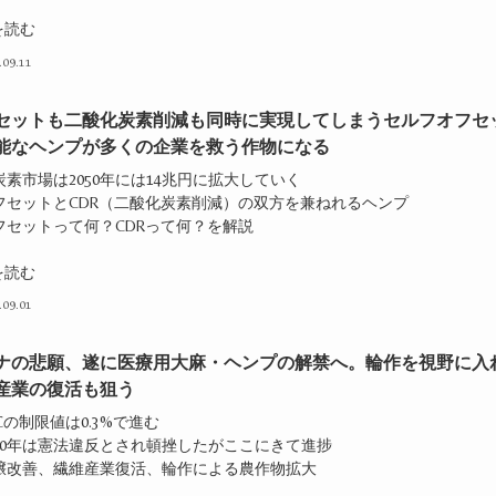
を読む
.09.11
セットも二酸化炭素削減も同時に実現してしまうセルフオフセ
能なヘンプが多くの企業を救う作物になる
炭素市場は2050年には14兆円に拡大していく
オフセットとCDR（二酸化炭素削減）の双方を兼ねれるヘンプ
フセットって何？CDRって何？を解説
を読む
.09.01
ナの悲願、遂に医療用大麻・ヘンプの解禁へ。輪作を視野に入
産業の復活も狙う
HCの制限値は0.3%で進む
020年は憲法違反とされ頓挫したがここにきて進捗
土壌改善、繊維産業復活、輪作による農作物拡大