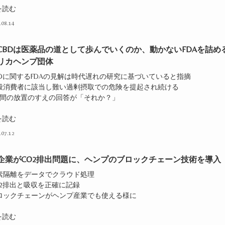
を読む
.08.14
CBDは医薬品の道として歩んでいくのか、動かないFDAを詰め
リカヘンプ団体
BDに関するFDAの見解は時代遅れの研究に基づいていると指摘
一般消費者に該当し難い過剰摂取での危険を提起され続ける
5年間の放置のすえの回答が「それか？」
を読む
.07.12
企業がCO2排出問題に、ヘンプのブロックチェーン技術を導入
炭素隔離をデータでクラウド処理
O2排出と吸収を正確に記録
ブロックチェーンがヘンプ産業でも使える様に
を読む