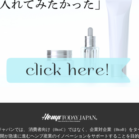
ャパンでは、 消費者向け（BtoC）ではなく、企業対企業（BtoB）を
開が急速に進むヘンプ産業のイノベーションをサポートすることを目的